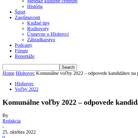
Mestské kultúrne centrum
História
Šport
Zaujímavosti
Knižné tipy
Rozhovory
Úsmevne o Hlohovci
Záhradkarstvo
Podcasty
Fórum
Reportáže
Home
Hlohovec
Komunálne voľby 2022 – odpovede kandidátov na 
Hlohovec
Voľby 2022
Komunálne voľby 2022 – odpovede kandid
By
Redakcia
-
25. októbra 2022
0