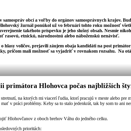
v samospráv obcí a voľby do orgánov samosprávnych krajov. Bude
Hlohovský žurnál ponúkol už vo februári tohto roku možnosť
všet
uverejnenie takéhoto príspevku je jeho slušný obsah. Nesmie niko
ať rasovú, etnickú, národnostnú alebo náboženskú nenávisť.
hlasy voličov, prejavili záujem obaja kandidáti na post primátor
y, pričom mali možnosť sa vyjadriť v rovnakom rozsahu. Na otá
cii primátora Hlohovca počas najbližších št
tretnutí, na ktorých mi viacerí ľudia, ktorí pracujú v meste alebo pre 
ú mať v práci problémy. Keby sa to stalo jedenkrát, tak by som to ani ne
 spojiť Hlohovčanov z oboch brehov Váhu do jedného celku.
asledovných prioritách: