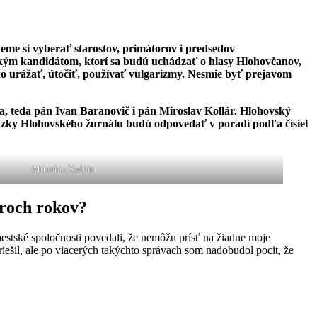
me si vyberať starostov, primátorov i predsedov
kým kandidátom, ktorí sa budú uchádzať o hlasy Hlohovčanov,
ho urážať, útočiť, používať vulgarizmy. Nesmie byť prejavom
a, teda pán Ivan Baranovič i pán Miroslav Kollár. Hlohovský
zky Hlohovského žurnálu budú odpovedať v poradí podľa čísiel
Miroslav Kollár
yroch rokov?
mestské spoločnosti povedali, že nemôžu prísť na žiadne moje
riešil, ale po viacerých takýchto správach som nadobudol pocit, že