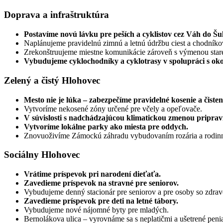
Doprava a infraštruktúra
Postavíme novú lávku pre peších a cyklistov cez Váh do Šu
Naplánujeme pravidelnú zimnú a letnú údržbu ciest a chodníko
Zrekonštruujeme miestne komunikácie zároveň s výmenou staré
Vybudujeme cyklochodníky a cyklotrasy v spolupráci s ok
Zelený a čistý Hlohovec
Mesto nie je lúka – zabezpečíme pravidelné kosenie a čisten
Vytvoríme nekosené zóny určené pre včely a opeľovače.
V súvislosti s nadchádzajúcou klimatickou zmenou pripravím
Vytvoríme lokálne parky ako miesta pre oddych.
Znovuoživíme Zámockú záhradu vybudovaním rozária a rodinn
Sociálny Hlohovec
Vrátime príspevok pri narodení dieťaťa.
Zavedieme príspevok na stravné pre seniorov.
Vybudujeme denný stacionár pre seniorov a pre osoby so zdr
Zavedieme príspevok pre deti na letné tábory.
Vybudujeme nové nájomné byty pre mladých.
Bernolákova ulica – vyrovnáme sa s neplatičmi a ušetrené peni