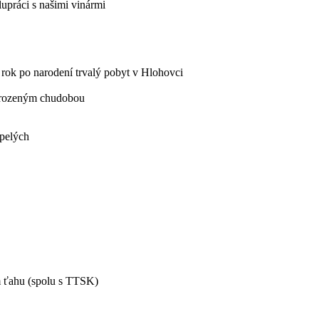
lupráci s našimi vinármi
 rok po narodení trvalý pobyt v Hlohovci
ohrozeným chudobou
spelých
m ťahu (spolu s TTSK)