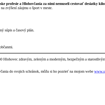
rske profesie a Hlohovčania za nimi nemuseli cestovať desiatky kil
na zvýšení záujmu o šport v meste.
ný súpis a časový plán.
 občanmi.
 2030 Hlohovec zdravým, zeleným a moderným, bezpečným a starostlivý
čania do svojich schránok, môžu si ho pozrieť na mojom webe
www.sp