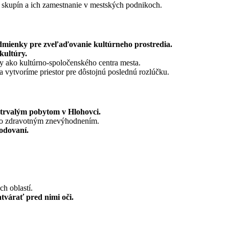
skupín a ich zamestnanie v mestských podnikoch.
mienky pre zveľaďovanie kultúrneho prostredia.
kultúry.
y ako kultúrno-spoločenského centra mesta.
vytvoríme priestor pre dôstojnú poslednú rozlúčku.
s trvalým pobytom v Hlohovci.
v so zdravotným znevýhodnením.
odovaní.
h oblastí.
várať pred nimi oči.