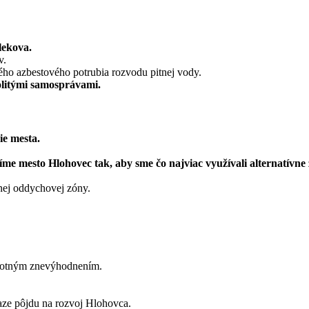
lekova.
v.
ho azbestového potrubia rozvodu pitnej vody.
olitými samosprávami.
ie mesta.
e mesto Hlohovec tak, aby sme čo najviac využívali alternatívne z
ej oddychovej zóny.
avotným znevýhodnením.
aze pôjdu na rozvoj Hlohovca.