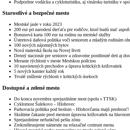
Podporíme vodácku a cykloturistiku, aj vinársku turistiku v spo
Starostlivé a bezpečné mesto
Mestské jasle v roku 2023
200 eur pri narodení dieťaťa pre rodičov, ktorí budú mať aspoň
Bonusová karta 100 eur na rodinu na mestské služby
Ústretová daňová politika voči seniorom a mladým rodinám 
100 nových nájomných bytov
Nová materská škola na Novej štvrti
Denný stacionár pre seniorov a zdravotne postihnuté deti aj do
Meranie rýchlosti v meste Mestskou políciou
10 nasvietených prechodov a úprava kritických križovatiek
5 nových kamier každý rok
Trvalé zníženie rýchlosti v kritických úsekoch
Dostupné a zelené mesto
Do konca novembra sprejazdníme most (spolu s TTSK)
Cyklomost Šulekovo – Hlohovec
Parkovacia politika pod heslom – Hlohovčania majú prednosť!
Skrátime čakanie pred mestom úpravou križovatiek na hlavno
Sprejazdníme nefunkčnú pešiu zónu
Zrekonštruujeme námestie na relaxačné centrum mesta