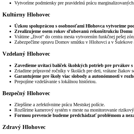
Vytvoríme podmienky pre pravidelnú prácu marginalizovaných 
Kultúrny Hlohovec
Úzkou spoluprácou s osobnosťami Hlohovca vytvoríme pod
Zrealizujeme osem rokov sľubovanú rekonštrukciu Domu 
Vrátime „život“ do centra mesta vytvorením funkčnej pešej zón
Zabezpečíme opravu Domov smútku v Hlohovci a v Šulekove a 
Vzdelaný Hlohovec
Zavedieme uvítací balíček školských potrieb pre prvákov 
Zriadime prípravné ročníky v školách pre deti, vrátane žiako
Garantujeme pre školy viac slobody a autonómnosti v rozh
Prepojíme vzdelávanie s lokálnou históriou.
Bezpečný Hlohovec
Zlepšíme a zefektívnime prácu Mestskej polície.
Rozšírime kamerový systém v meste na monitorovanie rizikovýc
Formou prevencie budeme predchádzať problémom a nezat
Zdravý Hlohovec