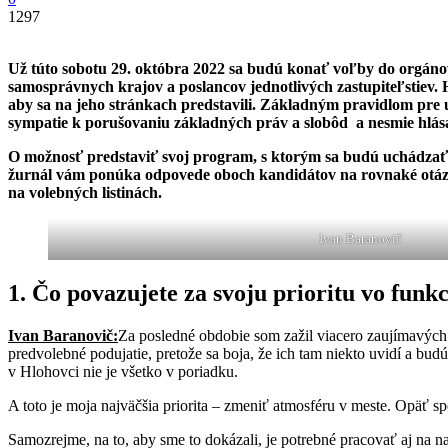
1297
Už túto sobotu 29. októbra 2022 sa budú konať voľby do orgáno
samosprávnych krajov a poslancov jednotlivých zastupiteľstiev.
aby sa na jeho stránkach predstavili. Základným pravidlom pre 
sympatie k porušovaniu základných práv a slobôd a nesmie hlás
O možnosť predstaviť svoj program, s ktorým sa budú uchádzať o 
žurnál vám ponúka odpovede oboch kandidátov na rovnaké otázk
na volebných listinách.
Ivan Baranovič
1. Čo povazujete za svoju prioritu vo funk
Ivan Baranovič:
Za posledné obdobie som zažil viacero zaujímavých s
predvolebné podujatie, pretože sa boja, že ich tam niekto uvidí a bud
v Hlohovci nie je všetko v poriadku.
A toto je moja najväčšia priorita – zmeniť atmosféru v meste. Opäť
Samozrejme, na to, aby sme to dokázali, je potrebné pracovať aj na n