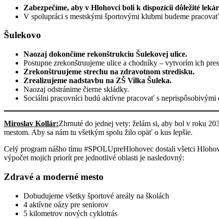
Zabezpečíme, aby v Hlohovci boli k dispozícii dôležité leká
V spolupráci s mestskými športovými klubmi budeme pracovať 
Šulekovo
Naozaj dokončíme rekonštrukciu Šulekovej ulice.
Postupne zrekonštruujeme ulice a chodníky – vytvorím ich pres
Zrekonštruujeme strechu na zdravotnom stredisku.
Zrealizujeme nadstavbu na ZŠ Vilka Šuleka.
Naozaj odstránime čierne skládky.
Sociálni pracovníci budú aktívne pracovať s neprispôsobivými
Miroslav Kollár:
Zhrnuté do jednej vety: želám si, aby bol v roku
mestom. Aby sa nám tu všetkým spolu žilo opäť o kus lepšie.
Celý program nášho tímu #SPOLUpreHlohovec dostali všetci Hlohov
výpočet mojich priorít pre jednotlivé oblasti je nasledovný:
Zdravé a moderné mesto
Dobudujeme všetky športové areály na školách
4 aktívne oázy pre seniorov
5 kilometrov nových cyklotrás