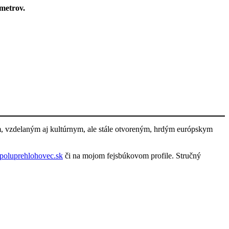
ometrov.
m, vzdelaným aj kultúrnym, ale stále otvoreným, hrdým európskym
oluprehlohovec.sk
či na mojom fejsbúkovom profile. Stručný