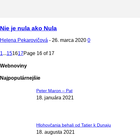
Nie je nula ako Nula
Helena Pekarovičová
-
26. marca 2020
0
1
...
15
16
17
Page 16 of 17
Webnoviny
Najpopulárnejšie
Peter Maron – Pat
18. januára 2021
Hlohovčania behali od Tatier k Dunaju
18. augusta 2021