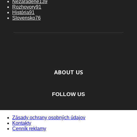
Nezaradené
139
Rozhovory
91
História
91
Slovensko
76
ABOUT US
FOLLOW US
Zásady ochrany osobných údajov
Kontakty
Cenník reklamy