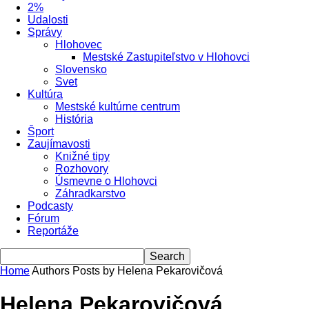
2%
Udalosti
Správy
Hlohovec
Mestské Zastupiteľstvo v Hlohovci
Slovensko
Svet
Kultúra
Mestské kultúrne centrum
História
Šport
Zaujímavosti
Knižné tipy
Rozhovory
Úsmevne o Hlohovci
Záhradkarstvo
Podcasty
Fórum
Reportáže
Home
Authors
Posts by Helena Pekarovičová
Helena Pekarovičová