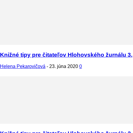
Knižné tipy pre čitateľov Hlohovského žurnálu 3.
Helena Pekarovičová
-
23. júna 2020
0