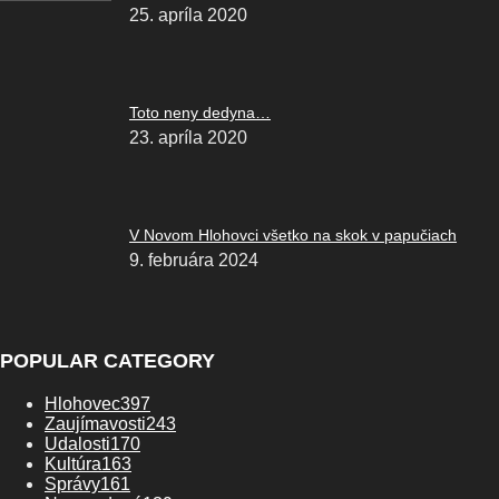
25. apríla 2020
Toto neny dedyna…
23. apríla 2020
V Novom Hlohovci všetko na skok v papučiach
9. februára 2024
POPULAR CATEGORY
Hlohovec
397
Zaujímavosti
243
Udalosti
170
Kultúra
163
Správy
161