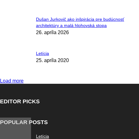
Dušan Jurkovič ako inšpirácia pre budúcnosť
architektúry a malá hlohovská stopa
26. apríla 2026
Letícia
25. apríla 2020
Load more
EDITOR PICKS
POPULAR POSTS
Letícia