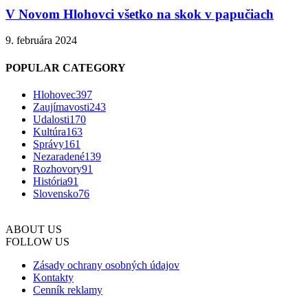
V Novom Hlohovci všetko na skok v papučiach
9. februára 2024
POPULAR CATEGORY
Hlohovec
397
Zaujímavosti
243
Udalosti
170
Kultúra
163
Správy
161
Nezaradené
139
Rozhovory
91
História
91
Slovensko
76
ABOUT US
FOLLOW US
Zásady ochrany osobných údajov
Kontakty
Cenník reklamy