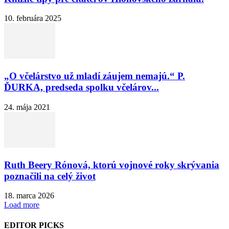
10. februára 2025
„O včelárstvo už mladí záujem nemajú.“ P.
ĎURKA, predseda spolku včelárov...
24. mája 2021
Ruth Beery Rónová, ktorú vojnové roky skrývania
poznačili na celý život
18. marca 2026
Load more
EDITOR PICKS