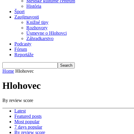
Mestské kultúrne centrum
História
Šport
Zaujímavosti
Knižné tipy
Rozhovory
Úsmevne o Hlohovci
Záhradkarstvo
Podcasty
Fórum
Reportáže
Home
Hlohovec
Hlohovec
By review score
Latest
Featured posts
Most popular
7 days popular
By review score