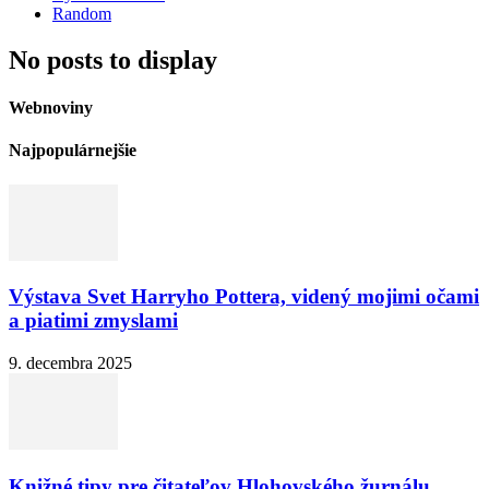
Random
No posts to display
Webnoviny
Najpopulárnejšie
Výstava Svet Harryho Pottera, videný mojimi očami
a piatimi zmyslami
9. decembra 2025
Knižné tipy pre čitateľov Hlohovského žurnálu.