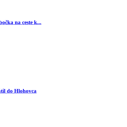
očka na ceste k...
til do Hlohovca