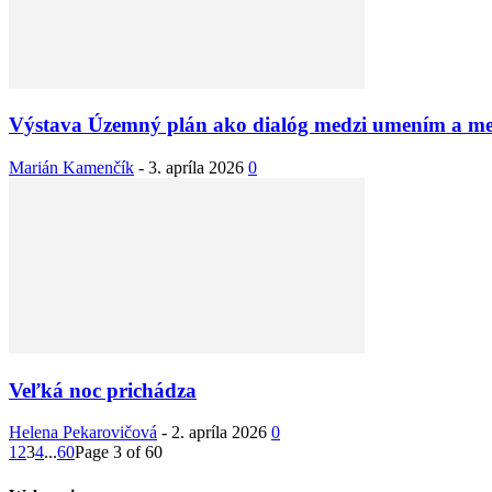
Výstava Územný plán ako dialóg medzi umením a m
Marián Kamenčík
-
3. apríla 2026
0
Veľká noc prichádza
Helena Pekarovičová
-
2. apríla 2026
0
1
2
3
4
...
60
Page 3 of 60