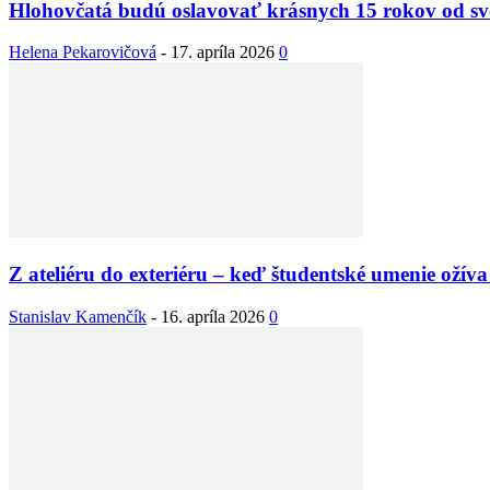
Hlohovčatá budú oslavovať krásnych 15 rokov od sv
Helena Pekarovičová
-
17. apríla 2026
0
Z ateliéru do exteriéru – keď študentské umenie ožíva 
Stanislav Kamenčík
-
16. apríla 2026
0