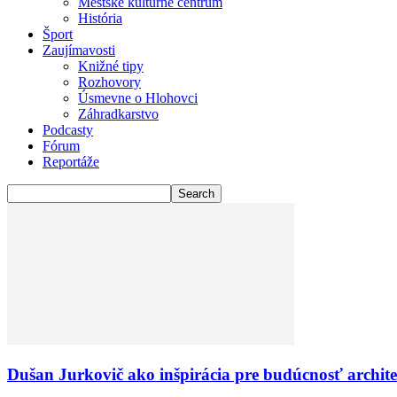
Mestské kultúrne centrum
História
Šport
Zaujímavosti
Knižné tipy
Rozhovory
Úsmevne o Hlohovci
Záhradkarstvo
Podcasty
Fórum
Reportáže
Dušan Jurkovič ako inšpirácia pre budúcnosť archit