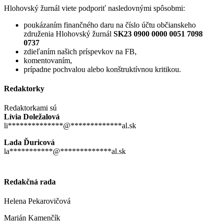
Hlohovský žurnál viete podporiť nasledovnými spôsobmi:
poukázaním finančného daru na číslo účtu občianskeho
združenia Hlohovský žurnál
SK23 0900 0000 0051 7098
0737
zdieľaním našich príspevkov na FB,
komentovaním,
prípadne pochvalou alebo konštruktívnou kritikou.
Redaktorky
Redaktorkami sú
Lívia Doležalová
li
**************
@
*************
al.sk
Lada Ďuricová
la
***********
@
*************
al.sk
Redakčná rada
Helena Pekarovičová
Marián Kamenčík