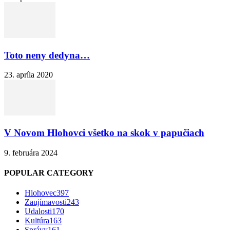
Toto neny dedyna…
23. apríla 2020
V Novom Hlohovci všetko na skok v papučiach
9. februára 2024
POPULAR CATEGORY
Hlohovec
397
Zaujímavosti
243
Udalosti
170
Kultúra
163
Správy
161