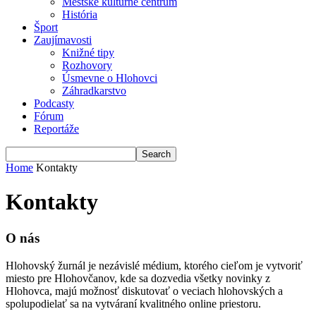
Mestské kultúrne centrum
História
Šport
Zaujímavosti
Knižné tipy
Rozhovory
Úsmevne o Hlohovci
Záhradkarstvo
Podcasty
Fórum
Reportáže
Home
Kontakty
Kontakty
O nás
Hlohovský žurnál je nezávislé médium, ktorého cieľom je vytvoriť
miesto pre Hlohovčanov, kde sa dozvedia všetky novinky z
Hlohovca, majú možnosť diskutovať o veciach hlohovských a
spolupodielať sa na vytváraní kvalitného online priestoru.