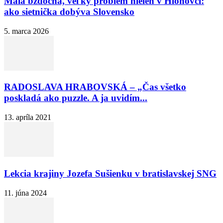
Malá bzdocha, veľký problem nielen v Hlohovci:
ako sietnička dobýva Slovensko
5. marca 2026
RADOSLAVA HRABOVSKÁ – „Čas všetko
poskladá ako puzzle. A ja uvidím...
13. apríla 2021
Lekcia krajiny Jozefa Sušienku v bratislavskej SNG
11. júna 2024