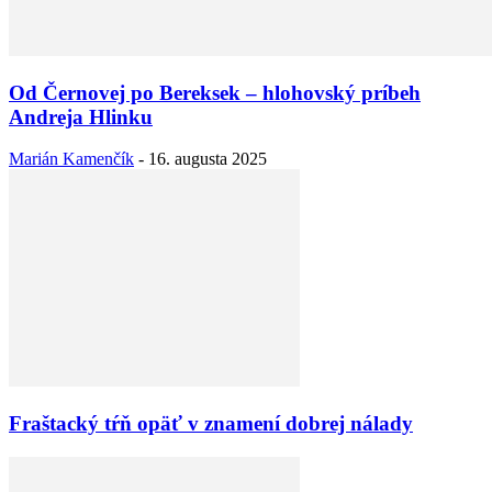
Od Černovej po Bereksek – hlohovský príbeh
Andreja Hlinku
Marián Kamenčík
-
16. augusta 2025
Fraštacký tŕň opäť v znamení dobrej nálady