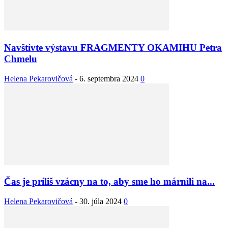
Navštívte výstavu FRAGMENTY OKAMIHU Petra
Chmelu
Helena Pekarovičová
-
6. septembra 2024
0
Čas je príliš vzácny na to, aby sme ho márnili na...
Helena Pekarovičová
-
30. júla 2024
0