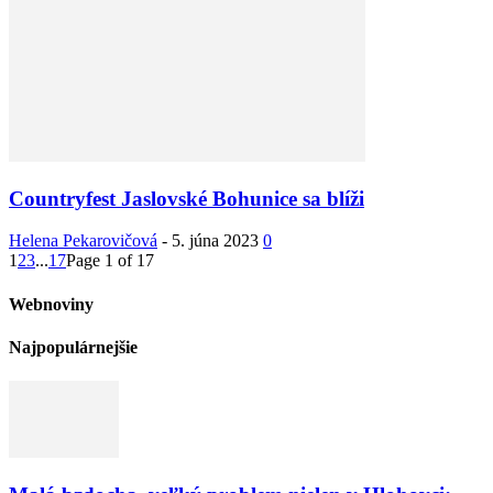
Countryfest Jaslovské Bohunice sa blíži
Helena Pekarovičová
-
5. júna 2023
0
1
2
3
...
17
Page 1 of 17
Webnoviny
Najpopulárnejšie