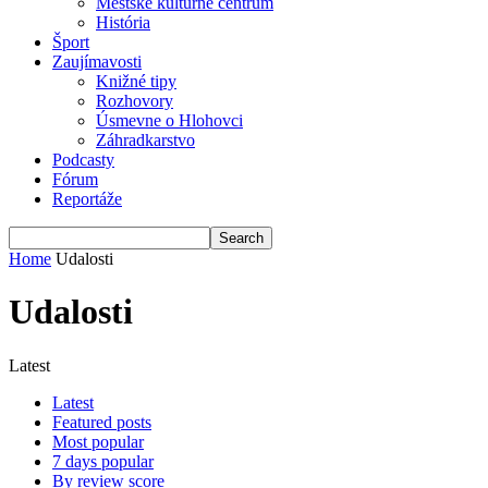
Mestské kultúrne centrum
História
Šport
Zaujímavosti
Knižné tipy
Rozhovory
Úsmevne o Hlohovci
Záhradkarstvo
Podcasty
Fórum
Reportáže
Home
Udalosti
Udalosti
Latest
Latest
Featured posts
Most popular
7 days popular
By review score