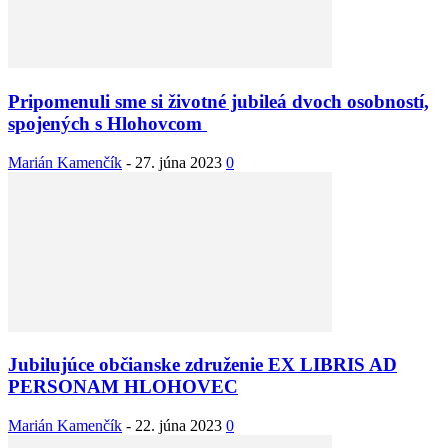
Pripomenuli sme si životné jubileá dvoch osobností,
spojených s Hlohovcom
Marián Kamenčík
-
27. júna 2023
0
Jubilujúce občianske združenie EX LIBRIS AD
PERSONAM HLOHOVEC
Marián Kamenčík
-
22. júna 2023
0