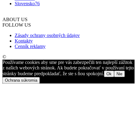
Slovensko
76
ABOUT US
FOLLOW US
Zásady ochrany osobných údajov
Kontakty
Cenník reklamy
©
Používame cookies aby sme pre vás zabezpečili ten najlepší zážitok
z našich webových stránok. Ak budete pokračovať v používaní tejto
stránky budeme predpokladať, že ste s ňou spokojní.
Ok
Nie
Ochrana súkromia