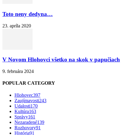
Toto neny dedyna…
23. apríla 2020
V Novom Hlohovci všetko na skok v papučiach
9. februára 2024
POPULAR CATEGORY
Hlohovec
397
Zaujímavosti
243
Udalosti
170
Kultúra
163
Správy
161
Nezaradené
139
Rozhovory
91
História
91