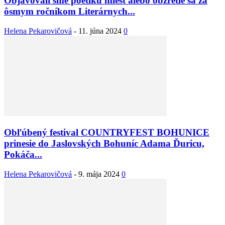
Objavovali sme poetiku miest alebo obzretie sa za
ôsmym ročníkom Literárnych...
Helena Pekarovičová
-
11. júna 2024
0
Obľúbený festival COUNTRYFEST BOHUNICE
prinesie do Jaslovských Bohuníc Adama Ďuricu,
Pokáča...
Helena Pekarovičová
-
9. mája 2024
0