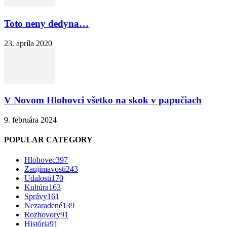
Toto neny dedyna…
23. apríla 2020
V Novom Hlohovci všetko na skok v papučiach
9. februára 2024
POPULAR CATEGORY
Hlohovec
397
Zaujímavosti
243
Udalosti
170
Kultúra
163
Správy
161
Nezaradené
139
Rozhovory
91
História
91