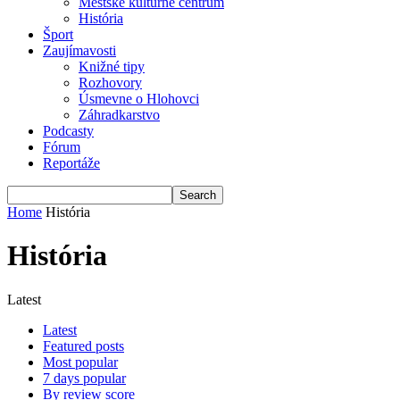
Mestské kultúrne centrum
História
Šport
Zaujímavosti
Knižné tipy
Rozhovory
Úsmevne o Hlohovci
Záhradkarstvo
Podcasty
Fórum
Reportáže
Home
História
História
Latest
Latest
Featured posts
Most popular
7 days popular
By review score