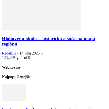
Hlohovec a okolie – historická a súčasná mapa
regiónu
Redakcia
-
14. júla 2023
0
1
2
3
...
9
Page 1 of 9
Webnoviny
Najpopulárnejšie