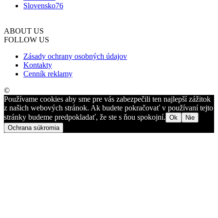
Slovensko
76
ABOUT US
FOLLOW US
Zásady ochrany osobných údajov
Kontakty
Cenník reklamy
©
Používame cookies aby sme pre vás zabezpečili ten najlepší zážitok
z našich webových stránok. Ak budete pokračovať v používaní tejto
stránky budeme predpokladať, že ste s ňou spokojní.
Ok
Nie
Ochrana súkromia