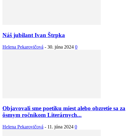
Náš jubilant Ivan Štrpka
Helena Pekarovičová
-
30. júna 2024
0
Objavovali sme poetiku miest alebo obzretie sa za
ôsmym ročníkom Literárnych...
Helena Pekarovičová
-
11. júna 2024
0