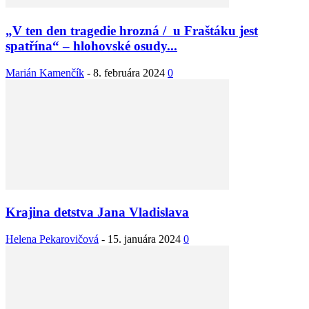
„V ten den tragedie hrozná / u Fraštáku jest
spatřína“ – hlohovské osudy...
Marián Kamenčík
-
8. februára 2024
0
Krajina detstva Jana Vladislava
Helena Pekarovičová
-
15. januára 2024
0