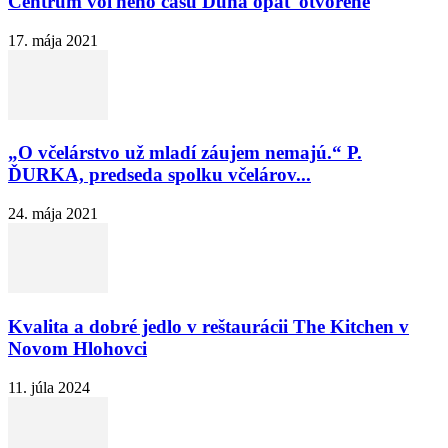
Centrum voľného času Dúha opäť otvorené
17. mája 2021
„O včelárstvo už mladí záujem nemajú.“ P.
ĎURKA, predseda spolku včelárov...
24. mája 2021
Kvalita a dobré jedlo v reštaurácii The Kitchen v
Novom Hlohovci
11. júla 2024