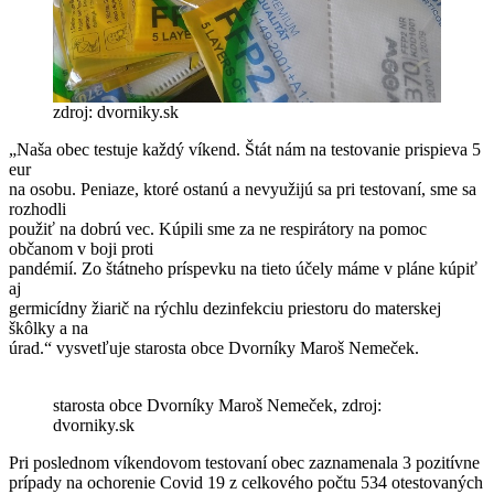
zdroj: dvorniky.sk
„Naša obec testuje každý víkend. Štát nám na testovanie prispieva 5
eur
na osobu. Peniaze, ktoré ostanú a nevyužijú sa pri testovaní, sme sa
rozhodli
použiť na dobrú vec. Kúpili sme za ne respirátory na pomoc
občanom v boji proti
pandémií. Zo štátneho príspevku na tieto účely máme v pláne kúpiť
aj
germicídny žiarič na rýchlu dezinfekciu priestoru do materskej
škôlky a na
úrad.“ vysvetľuje starosta obce Dvorníky Maroš Nemeček.
starosta obce Dvorníky Maroš Nemeček, zdroj:
dvorniky.sk
Pri poslednom víkendovom testovaní obec zaznamenala 3 pozitívne
prípady na ochorenie Covid 19 z celkového počtu 534 otestovaných