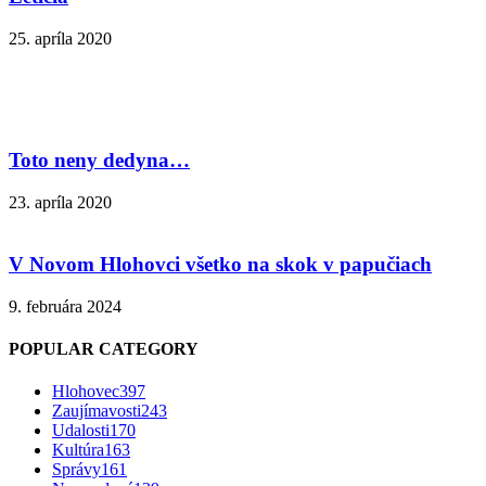
25. apríla 2020
Toto neny dedyna…
23. apríla 2020
V Novom Hlohovci všetko na skok v papučiach
9. februára 2024
POPULAR CATEGORY
Hlohovec
397
Zaujímavosti
243
Udalosti
170
Kultúra
163
Správy
161