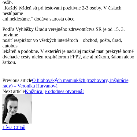
osôb.
„Každý týždeň sú pri testovaní pozitívne 2-3 osoby. V číslach
nestúpame
ani neklesáme.“ dodáva starosta obce.
Podľa Vyhlášky Úradu verejného zdravotníctva SR je od 15. 3.
povinné
nosiť respirátor vo všetkých interiéroch – obchod, pošta, úrad,
autobus,
lekáreň a podobne. V exteriéri je naďalej možné mať prekryté horné
dýchacie cesty nielen respirátorom FFP2, ale aj rúškom, šálom alebo
šatkou.
Previous article
O hlohovských maminkách (rozhovory, inšpirácie,
rady) – Veronika Harvanová
Next article
Knižnica je ododnes otvorená!
Lívia Chlaň