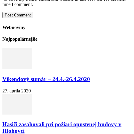
time I comment.
Webnoviny
Najpopulárnejšie
Víkendový sumár – 24.4.-26.4.2020
27. apríla 2020
Hasiči zasahovali pri požiari opustenej budovy v
Hlohovci