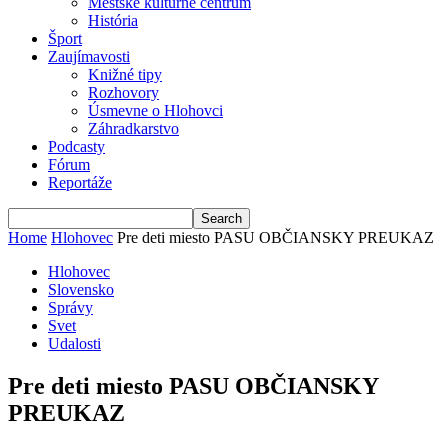
Mestské kultúrne centrum
História
Šport
Zaujímavosti
Knižné tipy
Rozhovory
Úsmevne o Hlohovci
Záhradkarstvo
Podcasty
Fórum
Reportáže
Home
Hlohovec
Pre deti miesto PASU OBČIANSKY PREUKAZ
Hlohovec
Slovensko
Správy
Svet
Udalosti
Pre deti miesto PASU OBČIANSKY
PREUKAZ