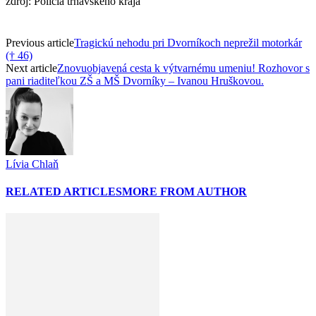
zdroj: Polícia trnavského kraja
Previous article
Tragickú nehodu pri Dvorníkoch neprežil motorkár
(† 46)
Next article
Znovuobjavená cesta k výtvarnému umeniu! Rozhovor s
pani riaditeľkou ZŠ a MŠ Dvorníky – Ivanou Hruškovou.
Lívia Chlaň
RELATED ARTICLES
MORE FROM AUTHOR