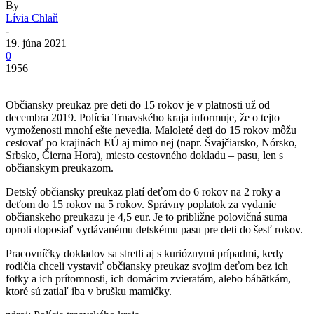
By
Lívia Chlaň
-
19. júna 2021
0
1956
Občiansky preukaz pre deti do 15 rokov je v platnosti už od
decembra 2019. Polícia Trnavského kraja informuje, že o tejto
vymoženosti mnohí ešte nevedia. Maloleté deti do 15 rokov môžu
cestovať po krajinách EÚ aj mimo nej (napr. Švajčiarsko, Nórsko,
Srbsko, Čierna Hora), miesto cestovného dokladu – pasu, len s
občianskym preukazom.
Detský občiansky preukaz platí deťom do 6 rokov na 2 roky a
deťom do 15 rokov na 5 rokov. Správny poplatok za vydanie
občianskeho preukazu je 4,5 eur. Je to približne polovičná suma
oproti doposiaľ vydávanému detskému pasu pre deti do šesť rokov.
Pracovníčky dokladov sa stretli aj s kurióznymi prípadmi, kedy
rodičia chceli vystaviť občiansky preukaz svojim deťom bez ich
fotky a ich prítomnosti, ich domácim zvieratám, alebo bábätkám,
ktoré sú zatiaľ iba v brušku mamičky.