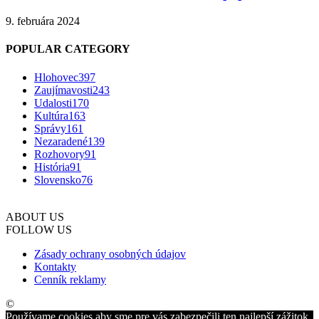
9. februára 2024
POPULAR CATEGORY
Hlohovec
397
Zaujímavosti
243
Udalosti
170
Kultúra
163
Správy
161
Nezaradené
139
Rozhovory
91
História
91
Slovensko
76
ABOUT US
FOLLOW US
Zásady ochrany osobných údajov
Kontakty
Cenník reklamy
©
Používame cookies aby sme pre vás zabezpečili ten najlepší zážitok