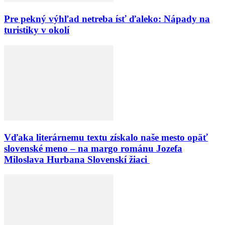
Pre pekný výhľad netreba ísť ďaleko: Nápady na
turistiky v okolí
Vďaka literárnemu textu získalo naše mesto opäť
slovenské meno – na margo románu Jozefa
Miloslava Hurbana Slovenskí žiaci