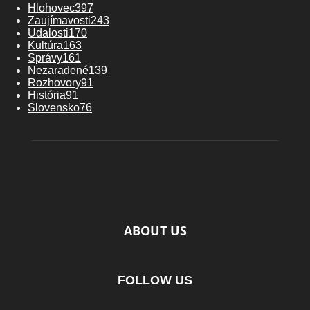
Hlohovec
397
Zaujímavosti
243
Udalosti
170
Kultúra
163
Správy
161
Nezaradené
139
Rozhovory
91
História
91
Slovensko
76
ABOUT US
FOLLOW US