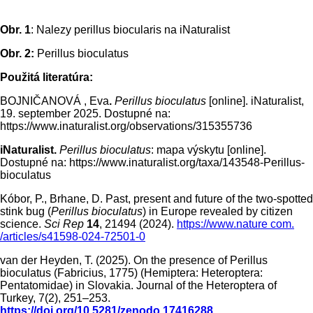
Obr. 1
: Nalezy perillus biocularis na iNaturalist
Obr. 2:
Perillus bioculatus
Použitá literatúra:
BOJNIČANOVÁ , Eva
.
Perillus bioculatus
[online]. iNaturalist,
19. september 2025. Dostupné na:
https://www.inaturalist.org/observations/315355736
iNaturalist.
Perillus bioculatus
: mapa výskytu [online].
Dostupné na: https://www.inaturalist.org/taxa/143548-Perillus-
bioculatus
Kóbor, P., Brhane, D. Past, present and future of the two-spotted
stink bug (
Perillus bioculatus
) in Europe revealed by citizen
science.
Sci Rep
14
, 21494 (2024).
https://www.nature com.
/articles/s41598-024-72501-0
van der Heyden, T. (2025). On the presence of Perillus
bioculatus (Fabricius, 1775) (Hemiptera: Heteroptera:
Pentatomidae) in Slovakia. Journal of the Heteroptera of
Turkey, 7(2), 251–253.
https://doi.org/10.5281/zenodo.17416288