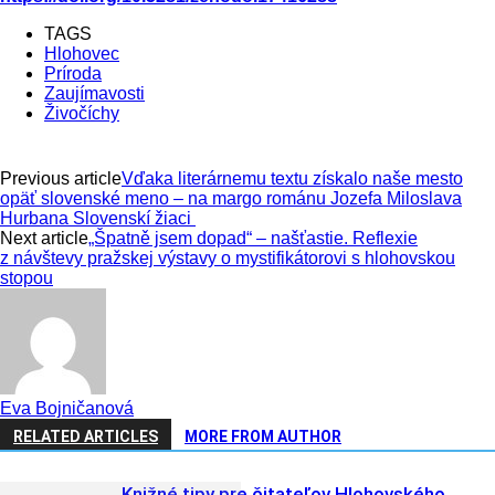
TAGS
Hlohovec
Príroda
Zaujímavosti
Živočíchy
Previous article
Vďaka literárnemu textu získalo naše mesto
opäť slovenské meno – na margo románu Jozefa Miloslava
Hurbana Slovenskí žiaci
Next article
„Špatně jsem dopad“ – našťastie. Reflexie
z návštevy pražskej výstavy o mystifikátorovi s hlohovskou
stopou
Eva Bojničanová
RELATED ARTICLES
MORE FROM AUTHOR
Knižné tipy pre čitateľov Hlohovského