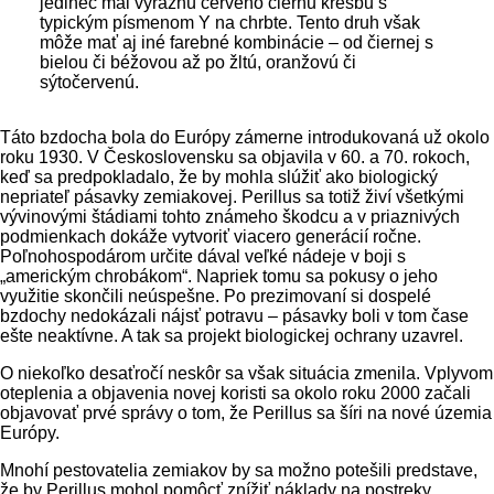
jedinec mal výraznú červeno čiernu kresbu s
typickým písmenom Y na chrbte. Tento druh však
môže mať aj iné farebné kombinácie – od čiernej s
bielou či béžovou až po žltú, oranžovú či
sýtočervenú.
Táto bzdocha bola do Európy zámerne introdukovaná už okolo
roku 1930. V Československu sa objavila v 60. a 70. rokoch,
keď sa predpokladalo, že by mohla slúžiť ako biologický
nepriateľ pásavky zemiakovej. Perillus sa totiž živí všetkými
vývinovými štádiami tohto známeho škodcu a v priaznivých
podmienkach dokáže vytvoriť viacero generácií ročne.
Poľnohospodárom určite dával veľké nádeje v boji s
„americkým chrobákom“. Napriek tomu sa pokusy o jeho
využitie skončili neúspešne. Po prezimovaní si dospelé
bzdochy nedokázali nájsť potravu – pásavky boli v tom čase
ešte neaktívne. A tak sa projekt biologickej ochrany uzavrel.
O niekoľko desaťročí neskôr sa však situácia zmenila. Vplyvom
oteplenia a objavenia novej koristi sa okolo roku 2000 začali
objavovať prvé správy o tom, že Perillus sa šíri na nové územia
Európy.
Mnohí pestovatelia zemiakov by sa možno potešili predstave,
že by Perillus mohol pomôcť znížiť náklady na postreky.