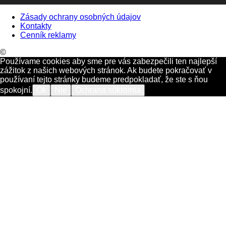
Zásady ochrany osobných údajov
Kontakty
Cenník reklamy
©
Používame cookies aby sme pre vás zabezpečili ten najlepší
zážitok z našich webových stránok. Ak budete pokračovať v
používaní tejto stránky budeme predpokladať, že ste s ňou
spokojní.
Ok
Nie
Ochrana súkromia