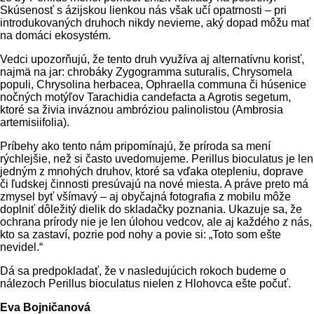
Skúsenosť s ázijskou lienkou nás však učí opatrnosti – pri
introdukovaných druhoch nikdy nevieme, aký dopad môžu mať
na domáci ekosystém.
Vedci upozorňujú, že tento druh využíva aj alternatívnu korisť,
najmä na jar: chrobáky Zygogramma suturalis, Chrysomela
populi, Chrysolina herbacea, Ophraella communa či húsenice
nočných motýľov Tarachidia candefacta a Agrotis segetum,
ktoré sa živia inváznou ambróziou palinolistou (Ambrosia
artemisiifolia).
Príbehy ako tento nám pripomínajú, že príroda sa mení
rýchlejšie, než si často uvedomujeme. Perillus bioculatus je len
jedným z mnohých druhov, ktoré sa vďaka otepleniu, doprave
či ľudskej činnosti presúvajú na nové miesta. A práve preto má
zmysel byť všímavý – aj obyčajná fotografia z mobilu môže
doplniť dôležitý dielik do skladačky poznania. Ukazuje sa, že
ochrana prírody nie je len úlohou vedcov, ale aj každého z nás,
kto sa zastaví, pozrie pod nohy a povie si: „Toto som ešte
nevidel.“
Dá sa predpokladať, že v nasledujúcich rokoch budeme o
nálezoch Perillus bioculatus nielen z Hlohovca ešte počuť.
Eva Bojničanová