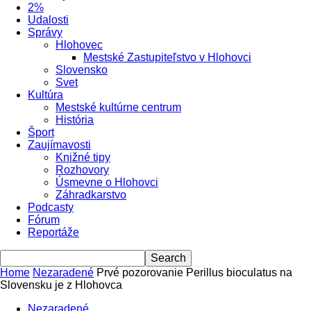
2%
Udalosti
Správy
Hlohovec
Mestské Zastupiteľstvo v Hlohovci
Slovensko
Svet
Kultúra
Mestské kultúrne centrum
História
Šport
Zaujímavosti
Knižné tipy
Rozhovory
Úsmevne o Hlohovci
Záhradkarstvo
Podcasty
Fórum
Reportáže
Home
Nezaradené
Prvé pozorovanie Perillus bioculatus na
Slovensku je z Hlohovca
Nezaradené