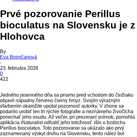
Prvé pozorovanie Perillus
bioculatus na Slovensku je z
Hlohovca
By
Eva Bojničanová
-
23. februára 2026
0
422
Jedného jesenného dňa sa priamo pred vchodom do činžiaku
objavil nápadny červeno čierny hmyz. Svojím výrazným
sfarbením okamžite upútal pozornosť autorky. V zhone sa
podarilo urobiť len tri rýchle fotografie a neznámeho živočícha
ponechať jeho osudu. Až večer, pri prezeraní snímok, pomohla
aplikácia iNaturalist odhaliť jeho totožnosť: išlo o bzdochu
Perillus bioculatus. Toto pozorovanie sa ukázalo ako prvý
zaznamenaný výskyt druhu na Slovensku, tento nález bol