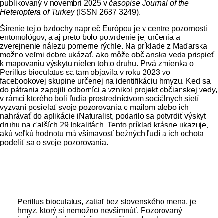
publikovaný v novembri 2025 v
časopise Journal of the
Heteroptera of Turkey
(ISSN 2687 3249).
Šírenie tejto bzdochy naprieč Európou je v centre pozornosti
entomológov, a aj preto bolo potvrdenie jej určenia a
zverejnenie nálezu pomerne rýchle. Na príklade z Maďarska
možno veľmi dobre ukázať, ako môže občianska veda prispieť
k mapovaniu výskytu nielen tohto druhu. Prvá zmienka o
Perillus bioculatus sa tam objavila v roku 2023 vo
facebookovej skupine určenej na identifikáciu hmyzu. Keď sa
do pátrania zapojili odborníci a vznikol projekt občianskej vedy,
v rámci ktorého boli ľudia prostredníctvom sociálnych sietí
vyzvaní posielať svoje pozorovania e mailom alebo ich
nahrávať do aplikácie iNaturalist, podarilo sa potvrdiť výskyt
druhu na ďalších 29 lokalitách. Tento príklad krásne ukazuje,
akú veľkú hodnotu má všímavosť bežných ľudí a ich ochota
podeliť sa o svoje pozorovania.
Perillus bioculatus, zatiaľ bez slovenského mena, je
hmyz, ktorý si nemožno nevšimnúť. Pozorovaný