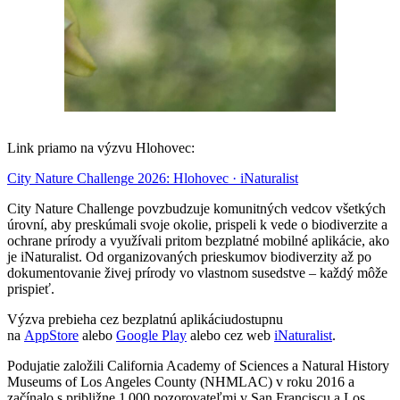
Link priamo na výzvu Hlohovec:
City Nature Challenge 2026: Hlohovec · iNaturalist
City Nature Challenge povzbudzuje komunitných vedcov všetkých
úrovní, aby preskúmali svoje okolie, prispeli k vede o biodiverzite a
ochrane prírody a využívali pritom bezplatné mobilné aplikácie, ako
je iNaturalist. Od organizovaných prieskumov biodiverzity až po
dokumentovanie živej prírody vo vlastnom susedstve – každý môže
prispieť.
Výzva prebieha cez bezplatnú aplikáciudostupnu
na
AppStore
alebo
Google Play
alebo cez web
iNaturalist
.
Podujatie založili California Academy of Sciences a Natural History
Museums of Los Angeles County (NHMLAC) v roku 2016 a
začínalo s približne 1 000 pozorovateľmi v San Franciscu a Los