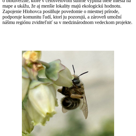
o biodiverzite, ktoré v celosvetovom súhrne vyplnia biele miesta na
mape a ukážu, že aj menšie lokality majú ekologickú hodnotu.
Zapojenie Hlohovca posilňuje povedomie o miestnej prírode,
podporuje komunitu ľudí, ktorí ju pozorujú, a zároveň umožní
nášmu regiónu zviditeľniť sa v medzinárodnom vedeckom projekte.