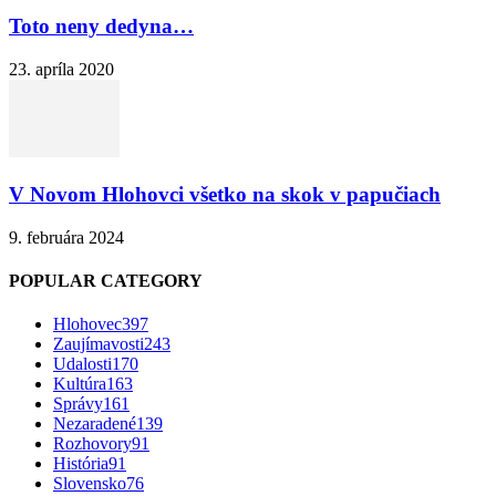
Toto neny dedyna…
23. apríla 2020
V Novom Hlohovci všetko na skok v papučiach
9. februára 2024
POPULAR CATEGORY
Hlohovec
397
Zaujímavosti
243
Udalosti
170
Kultúra
163
Správy
161
Nezaradené
139
Rozhovory
91
História
91
Slovensko
76