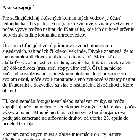
Ako sa zapojiť
Pre začínajúcich aj skúsených komunitných vedcov je účasť
jednoduchá a bezplatná. Fotografie a zvukové záznamy vytvorené
počas výzvy možno nahrať do iNaturalist, kde ich druhové určenie
potvrdzuje online komunita prírodovedcov.
Účastníci hľadajú divokú prírodu vo svojich domovoch,
susedstvách, záhradách či kdekoľvek inde. Divoké znamená, že to
tam neumiestnil človek a nikto sa o to nestará. Môže ísť o
akúkoľvek voľne rastúcu rastlinu, živočícha, hubu, slizovku alebo
iný dôkaz života (trus, srsť, stopy, ulity atď.). Či už sa niekto
zúčastní organizovaného prieskumu biotopu alebo pozoruje vo
svojom okolí, môže svoje fotografie alebo zvukové záznamy nahrať
do iNaturalist a dozvedieť sa viac o rastlinách a živočíchoch, ktoré
objavil.
Tí, ktorí nemôžu fotografovať alebo nahrávať zvuky, sa môžu
zapojiť aj určovaním druhov zdokumentovaných v ich oblasti počas
výzvy a po nej. Mnohé mestá na celom svete budú organizovať
podujatia zamerané na určovanie druhov od utorka 25. apríla do
nedele 10. mája.
Zoznam zapojených miest a ďalšie informácie o City Nature
Challenge nájdete online.