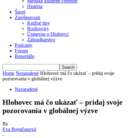
Mestské kultúrne centrum
História
Šport
Zaujímavosti
Knižné tipy
Rozhovory
Úsmevne o Hlohovci
Záhradkarstvo
Podcasty
Fórum
Reportáže
Home
Nezaradené
Hlohovec má čo ukázať – pridaj svoje
pozorovania v globálnej výzve
Nezaradené
Hlohovec má čo ukázať – pridaj svoje
pozorovania v globálnej výzve
By
Eva Bojničanová
-