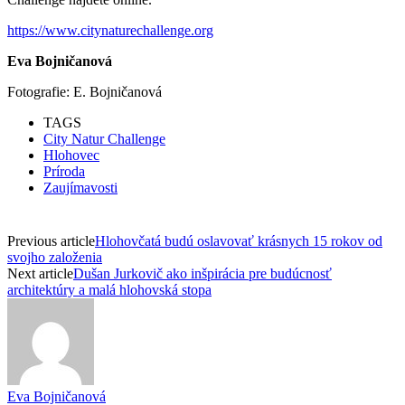
https://www.citynaturechallenge.org
Eva Bojničanová
Fotografie: E. Bojničanová
TAGS
City Natur Challenge
Hlohovec
Príroda
Zaujímavosti
Previous article
Hlohovčatá budú oslavovať krásnych 15 rokov od
svojho založenia
Next article
Dušan Jurkovič ako inšpirácia pre budúcnosť
architektúry a malá hlohovská stopa
Eva Bojničanová