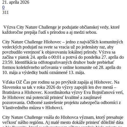
21. apríla 2026
0
311
Výzva City Nature Challenge je podujatie občianskej vedy, ktoré
každoročne prepája ľudí s prírodou a aj medzi sebou.
City Nature Challenge Hlohovec – jedno z najväčších komunitných
vedeckých podujatí na svete sa vracia už po jedenásty raz, aby
povzbudilo verejnosť k objavovaniu lokálnej prírody. Výzva sa
začína v piatok 24. apríla o 00:01 a potrvá do pondelka 27. apríla do
23:59. Identifikácia odfotografovaných druhov bude prebiehať
formou kolektívneho určovania v online komunite od 28. apríla do
10. mája a výsledky budú oznámené 13. mája.
Vďaka OZ Čas pre rodinu sa po prvýkrát zapája aj Hlohovec. Na
Slovensku sa tak v roku 2026 do výzvy zapojili len dve mestá –
Bratislava a Hlohovec. Koordinátorka výzvy Eva Bojničanová verí,
že Hlohovec má potenciál priniesť kvalitné a zaujímavé
pozorovania. Odborné zastrešenie projektu zabezpečia odborníci z
Vlastivedného múzea v Hlohovci.
City Nature Challenge vnáša do Hlohovca význam, ktorý presahuje
veľkosť nášho regiónu. Aj malé mesto dokáže priniesť dôležité dáta