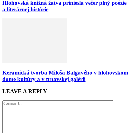
Hlohovská knižná žatva priniesla večer plný poézie
a literárnej histórie
Keramická tvorba Miloša Balgavého v hlohovskom
dome kultúry a v trnavskej galérii
LEAVE A REPLY