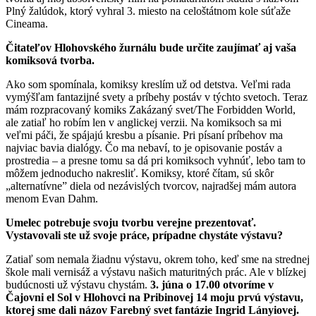
Plný žalúdok, ktorý vyhral 3. miesto na celoštátnom kole súťaže
Cineama.
Čitateľov Hlohovského žurnálu bude určite zaujímať aj vaša
komiksová tvorba.
Ako som spomínala, komiksy kreslím už od detstva. Veľmi rada
vymýšľam fantazijné svety a príbehy postáv v týchto svetoch. Teraz
mám rozpracovaný komiks Zakázaný svet/The Forbidden World,
ale zatiaľ ho robím len v anglickej verzii. Na komiksoch sa mi
veľmi páči, že spájajú kresbu a písanie. Pri písaní príbehov ma
najviac bavia dialógy. Čo ma nebaví, to je opisovanie postáv a
prostredia – a presne tomu sa dá pri komiksoch vyhnúť, lebo tam to
môžem jednoducho nakresliť. Komiksy, ktoré čítam, sú skôr
„alternatívne” diela od nezávislých tvorcov, najradšej mám autora
menom Evan Dahm.
Umelec potrebuje svoju tvorbu verejne prezentovať.
Vystavovali ste už svoje práce, prípadne chystáte výstavu?
Zatiaľ som nemala žiadnu výstavu, okrem toho, keď sme na strednej
škole mali vernisáž a výstavu našich maturitných prác. Ale v blízkej
budúcnosti už výstavu chystám.
3. júna o 17.00 otvoríme v
Čajovni el Sol v Hlohovci na Pribinovej 14 moju prvú výstavu,
ktorej sme dali názov
Farebný svet fantázie Ingrid Lányiovej.