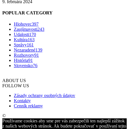
9. februára 2024
POPULAR CATEGORY
Hlohovec
397
Zaujímavosti
243
Udalosti
170
Kultúra
163
Správy
161
Nezaradené
139
Rozhovory
91
História
91
Slovensko
76
ABOUT US
FOLLOW US
Zásady ochrany osobných údajov
Kontakty
Cenník reklamy
©
Používame cookies aby sme pre vás zabezpečili ten najlepší zážitok
z našich webových stránok. Ak budete pokračovať v používaní tejto