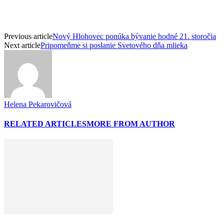
Previous article
Nový Hlohovec ponúka bývanie hodné 21. storočia
Next article
Pripomeňme si poslanie Svetového dňa mlieka
Helena Pekarovičová
RELATED ARTICLES
MORE FROM AUTHOR