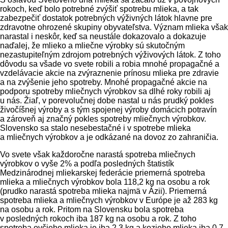
rokoch, keď bolo potrebné zvýšiť spotrebu mlieka, a tak
zabezpečiť dostatok potrebných výživných látok hlavne pre
zdravotne ohrozené skupiny obyvateľstva. Význam mlieka však
narastal i neskôr, keď sa neustále dokazovalo a dokazuje
naďalej, že mlieko a mliečne výrobky sú skutočným
nezastupiteľným zdrojom potrebných výživových látok. Z toho
dôvodu sa všade vo svete robili a robia mnohé propagačné a
vzdelávacie akcie na zvýraznenie prínosu mlieka pre zdravie
a na zvýšenie jeho spotreby. Mnohé propagačné akcie na
podporu spotreby mliečnych výrobkov sa dlhé roky robili aj
u nás. Žiaľ, v porevolučnej dobe nastal u nás prudký pokles
živočíšnej výroby a s tým spojenej výroby domácich potravín
a zároveň aj značný pokles spotreby mliečnych výrobkov.
Slovensko sa stalo nesebestačné i v spotrebe mlieka
a mliečnych výrobkov a je odkázané na dovoz zo zahraničia.
Vo svete však každoročne narastá spotreba mliečnych
výrobkov o vyše 2% a podľa posledných štatistík
Medzinárodnej mliekarskej federácie priemerná spotreba
mlieka a mliečnych výrobkov bola 118,2 kg na osobu a rok
(prudko narastá spotreba mlieka najmä v Ázii). Priemerná
spotreba mlieka a mliečnych výrobkov v Európe je až 283 kg
na osobu a rok. Pritom na Slovensku bola spotreba
v posledných rokoch iba 187 kg na osobu a rok. Z toho
spotreba ovčieho mlieka je iba 2,3 kg a kozieho mlieka iba 0,7