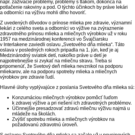
napr. zažívacie problémy, problémy s tlakom, dokonca na
potlačenie rakoviny a pod. O týchto účinkoch by práve lekári
a odborníci na výživu mohli dlho hovoriť.
Z uvedených dôvodov o prínose mlieka pre zdravie, významní
lekári z celého sveta a odborníci vo výžive na zvýraznenie
zdravotného prínosu mlieka a mliečnych výrobkov už v roku
1957 na medzinárodnej konferencii vo Švajčiarsku
v Interlakene zaviedli oslavu „Svetového dňa mlieka“. Táto
oslava v posledných rokoch pripadla na 1. jún, keď je aj
Medzinárodný sviatok detí, nakoľko práve u detí je
najpotrebnejšie si zvykať na mliečnu stravu. Treba si
pripomenúť, že Svetový deň mlieka nevznikol na podporu
mliekarov, ale na podporu spotreby mlieka a mliečnych
výrobkov pre zdravie ľudí.
Hlavné úlohy vyplývajúce z poslania Svetového dňa mlieka sú:
Konzumáciou mliečnych výrobkov pomôcť ľuďom
k zdravej výžive a pri riešení ich zdravotných problémov.
Účinnejšie presadzovať zdravú mliečnu výživu najmä u
mládeže na školách.
Zvýšiť spotrebu mlieka a mliečnych výrobkov na
požadovanú zdravotnú úroveň.
S oslavou Svetového dňa mlieka sa začalo už v povojnových