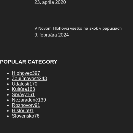
23. apríla 2020
V Novom Hlohovci všetko na skok v papučiach
9. februára 2024
POPULAR CATEGORY
Hlohovec
397
Zaujímavosti
243
Udalosti
170
Kultúra
163
Správy
161
Nezaradené
139
Rozhovory
91
História
91
Slovensko
76