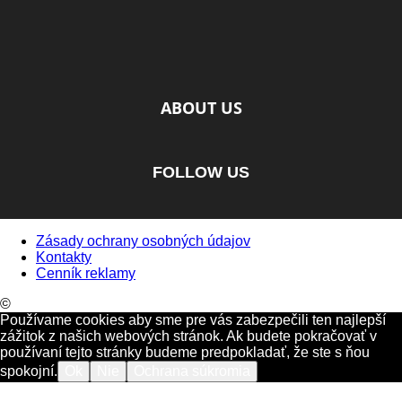
ABOUT US
FOLLOW US
Zásady ochrany osobných údajov
Kontakty
Cenník reklamy
©
Používame cookies aby sme pre vás zabezpečili ten najlepší
zážitok z našich webových stránok. Ak budete pokračovať v
používaní tejto stránky budeme predpokladať, že ste s ňou
spokojní.
Ok
Nie
Ochrana súkromia