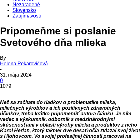
Nezaradené
Slovensko
Zaujímavosti
Pripomeňme si poslanie
Svetového dňa mlieka
By
Helena Pekarovičová
-
31. mája 2024
0
1079
Než sa začítate do riadkov o problematike mlieka,
mliečnych výrobkov a ich pozitívnych zdravotných
účinkov, treba krátko pripomenúť autora článku. Je ním
vedec a výskumník, odborník s medzinárodnými
skúsenosťami v oblasti výroby mlieka a produktov z neho
Karol Herian, ktorý takmer dve desaťročia zviazal svoj život
s Hlohovcom. Vo svojej profesijnej činnosti pracoval na