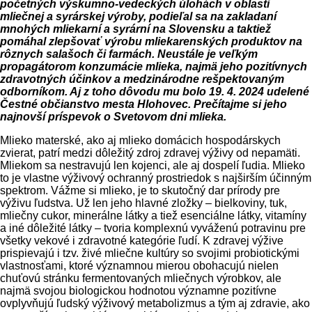
početných výskumno-vedeckých úlohách v oblasti
mliečnej a syrárskej výroby, podieľal sa na zakladaní
mnohých mliekarní a syrární na Slovensku a taktiež
pomáhal zlepšovať výrobu mliekarenských produktov na
rôznych salašoch či farmách. Neustále je veľkým
propagátorom konzumácie mlieka, najmä jeho pozitívnych
zdravotných účinkov a medzinárodne rešpektovaným
odborníkom. Aj z toho dôvodu mu bolo 19. 4. 2024 udelené
Čestné občianstvo mesta Hlohovec. Prečítajme si jeho
najnovší príspevok o Svetovom dni mlieka.
Mlieko materské, ako aj mlieko domácich hospodárskych
zvierat, patrí medzi dôležitý zdroj zdravej výživy od nepamäti.
Mliekom sa nestravujú len kojenci, ale aj dospelí ľudia. Mlieko
to je vlastne výživový ochranný prostriedok s najširším účinným
spektrom. Vážme si mlieko, je to skutočný dar prírody pre
výživu ľudstva. Už len jeho hlavné zložky – bielkoviny, tuk,
mliečny cukor, minerálne látky a tiež esenciálne látky, vitamíny
a iné dôležité látky – tvoria komplexnú vyváženú potravinu pre
všetky vekové i zdravotné kategórie ľudí. K zdravej výžive
prispievajú i tzv. živé mliečne kultúry so svojimi probiotickými
vlastnosťami, ktoré významnou mierou obohacujú nielen
chuťovú stránku fermentovaných mliečnych výrobkov, ale
najmä svojou biologickou hodnotou významne pozitívne
ovplyvňujú ľudský výživový metabolizmus a tým aj zdravie, ako