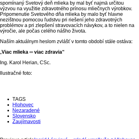
spomínaný Svetový deň mlieka by mal byť najmä určitou
výzvou na využitie zdravotného prínosu mliečnych výrobkov.
Pripomenutie Svetového dňa mlieka by malo byť hlavne
nezištnou pomocou ľudstvu pri riešení jeho zdravotných
problémov a pri zlepšení stravovacích návykov, a to nielen na
výročie, ale počas celého nášho života.
Naším aktuálnym heslom zvlášť v tomto období stále ostáva:
„
Viac mlieka ═ viac zdravia“
Ing. Karol Herian, CSc.
Ilustračné foto:
TAGS
Hlohovec
Nezaradené
Slovensko
Zaujímavosti