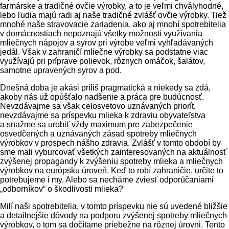
farmárske a tradičné ovčie výrobky, a to je veľmi chvályhodné,
lebo ľudia majú radi aj naše tradičné zvlášť ovčie výrobky. Tiež
mnohé naše stravovacie zariadenia, ako aj mnohí spotrebitelia
v domácnostiach nepoznajú všetky možnosti využívania
mliečnych nápojov a syrov pri výrobe veľmi vyhľadávaných
jedál. Však v zahraničí mliečne výrobky sa podstatne viac
využívajú pri príprave polievok, rôznych omáčok, šalátov,
samotne upravených syrov a pod.
Dnešná doba je akási príliš pragmatická a niekedy sa zdá,
akoby nás už opúšťalo nadšenie a práca pre budúcnosť.
Nevzdávajme sa však celosvetovo uznávaných priorít,
nevzdávajme sa príspevku mlieka k zdraviu obyvateľstva
a snažme sa urobiť vždy maximum pre zabezpečenie
osvedčených a uznávaných zásad spotreby mliečnych
výrobkov v prospech nášho zdravia. Zvlášť v tomto období by
sme mali vyburcovať všetkých zainteresovaných na aktuálnosť
zvýšenej propagandy k zvýšeniu spotreby mlieka a mliečnych
výrobkov na európsku úroveň. Keď to robí zahraničie, určite to
potrebujeme i my. Alebo sa necháme zviesť odporúčaniami
„odborníkov“ o škodlivosti mlieka?
Milí naši spotrebitelia, v tomto príspevku nie sú uvedené bližšie
a detailnejšie dôvody na podporu zvýšenej spotreby mliečnych
výrobkov, o tom sa dočítame priebežne na rôznej úrovni. Tento