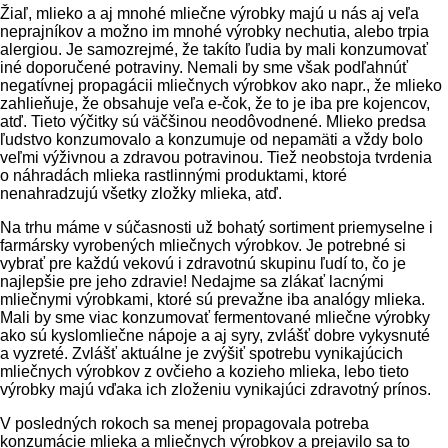
Žiaľ, mlieko a aj mnohé mliečne výrobky majú u nás aj veľa
neprajníkov a možno im mnohé výrobky nechutia, alebo trpia
alergiou. Je samozrejmé, že takíto ľudia by mali konzumovať
iné doporučené potraviny. Nemali by sme však podľahnúť
negatívnej propagácii mliečnych výrobkov ako napr., že mlieko
zahlieňuje, že obsahuje veľa e-čok, že to je iba pre kojencov,
atď. Tieto výčitky sú väčšinou neodôvodnené. Mlieko predsa
ľudstvo konzumovalo a konzumuje od nepamäti a vždy bolo
veľmi výživnou a zdravou potravinou. Tiež neobstoja tvrdenia
o náhradách mlieka rastlinnými produktami, ktoré
nenahradzujú všetky zložky mlieka, atď.
Na trhu máme v súčasnosti už bohatý sortiment priemyselne i
farmársky vyrobených mliečnych výrobkov. Je potrebné si
vybrať pre každú vekovú i zdravotnú skupinu ľudí to, čo je
najlepšie pre jeho zdravie! Nedajme sa zlákať lacnými
mliečnymi výrobkami, ktoré sú prevažne iba analógy mlieka.
Mali by sme viac konzumovať fermentované mliečne výrobky
ako sú kyslomliečne nápoje a aj syry, zvlášť dobre vykysnuté
a vyzreté. Zvlášť aktuálne je zvýšiť spotrebu vynikajúcich
mliečnych výrobkov z ovčieho a kozieho mlieka, lebo tieto
výrobky majú vďaka ich zloženiu vynikajúci zdravotný prínos.
V posledných rokoch sa menej propagovala potreba
konzumácie mlieka a mliečnych výrobkov a prejavilo sa to