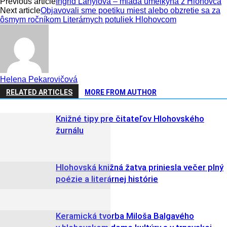
Previous article
Ingrid Lányiová – mladá umelkyňa z Hlohovca
Next article
Objavovali sme poetiku miest alebo obzretie sa za
ôsmym ročníkom Literárnych potuliek Hlohovcom
Helena Pekarovičová
RELATED ARTICLES
MORE FROM AUTHOR
Knižné tipy pre čitateľov Hlohovského
žurnálu
Hlohovská knižná žatva priniesla večer plný
poézie a literárnej histórie
Keramická tvorba Miloša Balgavého