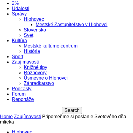
2%
Udalosti
Správy
Hlohovec
Mestské Zastupiteľstvo v Hlohovci
Slovensko
Svet
Kultúra
Mestské kultúrne centrum
História
Šport
Zaujímavosti
Knižné tipy
Rozhovory
Úsmevne o Hlohovci
Záhradkarstvo
Podcasty
Fórum
Reportáže
Home
Zaujímavosti
Pripomeňme si poslanie Svetového dňa
mlieka
Hlohovec