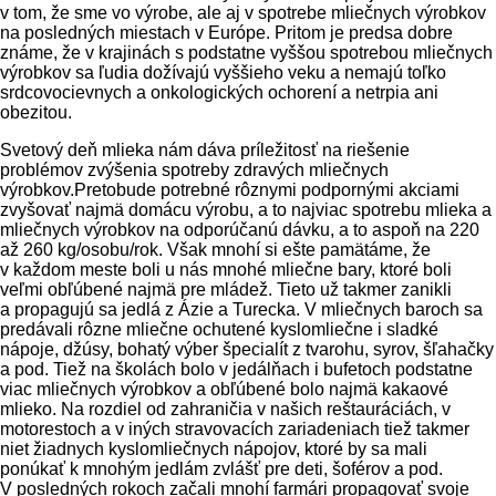
v tom, že sme vo výrobe, ale aj v spotrebe mliečnych výrobkov
na posledných miestach v Európe. Pritom je predsa dobre
známe, že v krajinách s podstatne vyššou spotrebou mliečnych
výrobkov sa ľudia dožívajú vyššieho veku a nemajú toľko
srdcovocievnych a onkologických ochorení a netrpia ani
obezitou.
Svetový deň mlieka nám dáva príležitosť na riešenie
problémov zvýšenia spotreby zdravých mliečnych
výrobkov.Pretobude potrebné rôznymi podpornými akciami
zvyšovať najmä domácu výrobu, a to najviac spotrebu mlieka a
mliečnych výrobkov na odporúčanú dávku, a to aspoň na 220
až 260 kg/osobu/rok. Však mnohí si ešte pamätáme, že
v každom meste boli u nás mnohé mliečne bary, ktoré boli
veľmi obľúbené najmä pre mládež. Tieto už takmer zanikli
a propagujú sa jedlá z Ázie a Turecka. V mliečnych baroch sa
predávali rôzne mliečne ochutené kyslomliečne i sladké
nápoje, džúsy, bohatý výber špecialít z tvarohu, syrov, šľahačky
a pod. Tiež na školách bolo v jedálňach i bufetoch podstatne
viac mliečnych výrobkov a obľúbené bolo najmä kakaové
mlieko. Na rozdiel od zahraničia v našich reštauráciách, v
motorestoch a v iných stravovacích zariadeniach tiež takmer
niet žiadnych kyslomliečnych nápojov, ktoré by sa mali
ponúkať k mnohým jedlám zvlášť pre deti, šoférov a pod.
V posledných rokoch začali mnohí farmári propagovať svoje