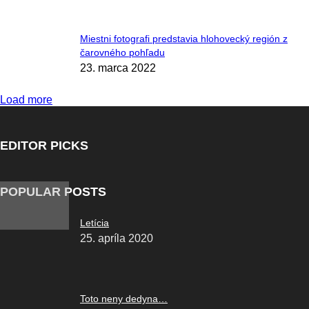
Miestni fotografi predstavia hlohovecký región z
čarovného pohľadu
23. marca 2022
Load more
EDITOR PICKS
POPULAR POSTS
Letícia
25. apríla 2020
Toto neny dedyna…