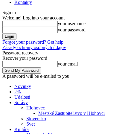
Kontakty
Sign in
Welcome! Log into your account
your username
your password
Forgot your password? Get help
Zásady ochrany osobných údajov
Password recovery
Recover your password
your email
A password will be e-mailed to you.
Novinky
2%
Udalosti
Správy
Hlohovec
Mestské Zastupiteľstvo v Hlohovci
Slovensko
Svet
Kultúra