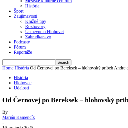
Mestské kultúrne centrum
História
Šport
Zaujímavosti
Knižné tipy
Rozhovory
Úsmevne o Hlohovci
Záhradkarstvo
Podcasty
Fórum
Reportáže
Home
História
Od Černovej po Bereksek – hlohovský príbeh Andrej
História
Hlohovec
Udalosti
Od Černovej po Bereksek – hlohovský prí
By
Marián Kamenčík
-
16. augusta 2025