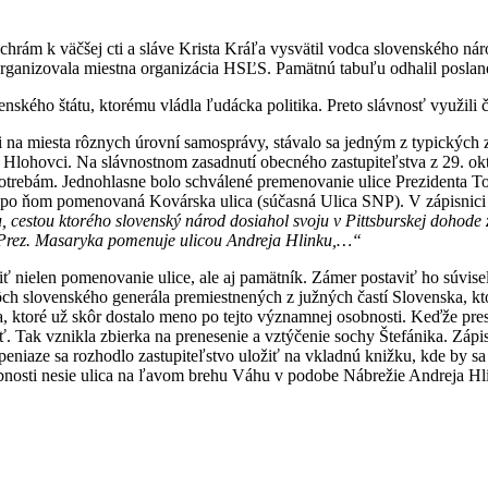
to chrám k väčšej cti a sláve Krista Kráľa vysvätil vodca slovenského n
zorganizovala miestna organizácia HSĽS. Pamätnú tabuľu odhalil posl
enského štátu, ktorému vládla ľudácka politika. Preto slávnosť využil
i na miesta rôznych úrovní samosprávy, stávalo sa jedným z typických z
 Hlohovci. Na slávnostnom zasadnutí obecného zastupiteľstva z 29. ok
otrebám. Jednohlasne bolo schválené premenovanie ulice Prezidenta To
la po ňom pomenovaná Kovárska ulica (súčasná Ulica SNP). V zápisnici
 cestou ktorého slovenský národ dosiahol svoju v Pittsburskej dohode
cu Prez. Masaryka pomenuje ulicou Andreja Hlinku,…“
riť nielen pomenovanie ulice, ale aj pamätník. Zámer postaviť ho súv
ôch slovenského generála premiestnených z južných častí Slovenska, kt
, ktoré už skôr dostalo meno po tejto významnej osobnosti. Keďže pres
. Tak vznikla zbierka na prenesenie a vztýčenie sochy Štefánika. Zápi
peniaze sa rozhodlo zastupiteľstvo uložiť na vkladnú knižku, kde by sa
bnosti nesie ulica na ľavom brehu Váhu v podobe Nábrežie Andreja Hl