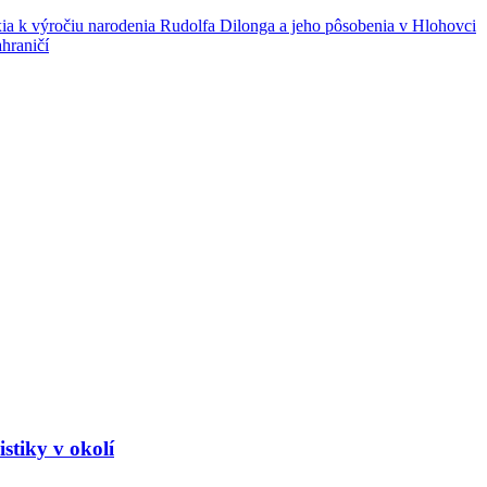
xia k výročiu narodenia Rudolfa Dilonga a jeho pôsobenia v Hlohovci
hraničí
stiky v okolí