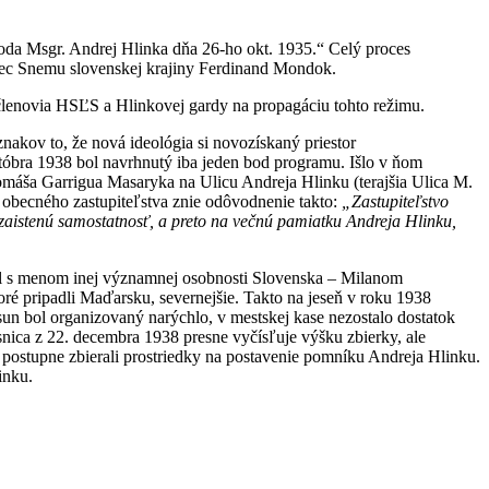
ároda Msgr. Andrej Hlinka dňa 26-ho okt. 1935.“ Celý proces
anec Snemu slovenskej krajiny Ferdinand Mondok.
i členovia HSĽS a Hlinkovej gardy na propagáciu tohto režimu.
nakov to, že nová ideológia si novozískaný priestor
tóbra 1938 bol navrhnutý iba jeden bod programu. Išlo v ňom
máša Garrigua Masaryka na Ulicu Andreja Hlinku (terajšia Ulica M.
 obecného zastupiteľstva znie odôvodnenie takto:
„Zastupiteľstvo
 zaistenú samostatnosť, a preto na večnú pamiatku Andreja Hlinku,
isel s menom inej významnej osobnosti Slovenska – Milanom
oré pripadli Maďarsku, severnejšie. Takto na jeseň v roku 1938
un bol organizovaný narýchlo, v mestskej kase nezostalo dostatok
snica z 22. decembra 1938 presne vyčísľuje výšku zbierky, ale
 postupne zbierali prostriedky na postavenie pomníku Andreja Hlinku.
inku.