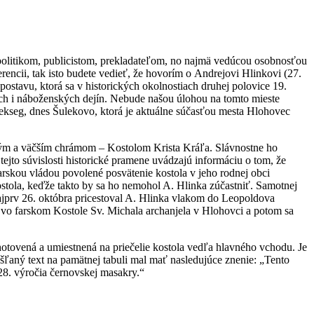
 politikom, publicistom, prekladateľom, no najmä vedúcou osobnosťou
rencii, tak isto budete vedieť, že hovorím o Andrejovi Hlinkovi (27.
ostavu, ktorá sa v historických okolnostiach druhej polovice 19.
ých i náboženských dejín. Nebude našou úlohou na tomto mieste
ekseg, dnes Šulekovo, ktorá je aktuálne súčasťou mesta Hlohovec
ovým a väčším chrámom – Kostolom Krista Kráľa. Slávnostne ho
jto súvislosti historické pramene uvádzajú informáciu o tom, že
skou vládou povolené posvätenie kostola v jeho rodnej obci
ostola, keďže takto by sa ho nemohol A. Hlinka zúčastniť. Samotnej
Najprv 26. októbra pricestoval A. Hlinka vlakom do Leopoldova
u vo farskom Kostole Sv. Michala archanjela v Hlohovci a potom sa
otovená a umiestnená na priečelie kostola vedľa hlavného vchodu. Je
šľaný text na pamätnej tabuli mal mať nasledujúce znenie: „Tento
 28. výročia černovskej masakry.“