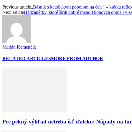
Previous article
„Básnik s katolíckym popolom na čele“ – krátka refle
Next article
Hádzanárky, ktoré šírili dobré meno Hlohovca doma i v za
Marián Kamenčík
RELATED ARTICLES
MORE FROM AUTHOR
Pre pekný výhľad netreba ísť ďaleko: Nápady na turi