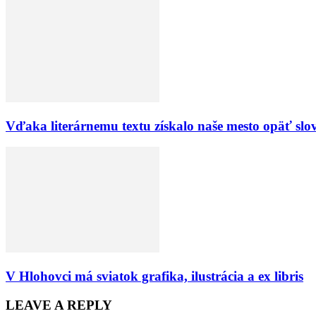
Vďaka literárnemu textu získalo naše mesto opäť sl
V Hlohovci má sviatok grafika, ilustrácia a ex libris
LEAVE A REPLY