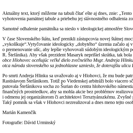
Aktuálny text, ktorý môžeme na tabuli čítať ešte aj dnes, znie: „Ten
vyhotovenia pamätnej tabule a priebehu jej slávnostného odhalenia 
Samotné odhalenie pamätníka sa nieslo v ideologickej atmosfére Slov
V čase Slovenského štátu, keď prenikli zástupcovia novej štátnej moc
„vykolíkuje“.Vytyčovanie ideologicky „dobytého“ územia začalo aj v
o premenovanie ulíc, aby lepšie vyhovovali súdobým ideologickým p
R. Štefánika). Aby však prezident Masaryk neprišiel skrátka, tak bo
obce Hlohovec oceňujúc veľké dielo zvečnelého Msgr. Andreja Hlinku,
otca národa slovenského sa jednohlasne uznieslo, že doterajšiu uli
Po smrti Andreja Hlinku sa uvažovalo aj v Hlohovci, že mu bude pat
Rastislavom Štefánikom. Totiž po Viedenskej arbitráži bolo viacero s
putovala Štefánikova socha zo Šurian do centra hlohovského námestia
finančných prostriedkov, aby sa mohla akcie bez problémov realizovať
i odmenu jej organizátorom či architektovi Tersztyánszkému. Zvyšné 
Taký pomník sa však v Hlohovci nezrealizoval a dnes meno tejto oso
Marián Kamenčík
Fotografie: Dávid Urminský