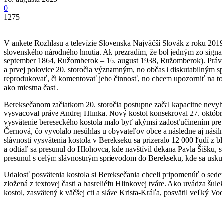
0
1275
V ankete Rozhlasu a televízie Slovenska Najväčší Slovák z roku 201
slovenského národného hnutia. Ak prezradím, že bol jedným zo signatár
september 1864, Ružomberok – 16. august 1938, Ružomberok). Práve dn
a prvej polovice 20. storočia významným, no občas i diskutabilným 
reprodukovať, či komentovať jeho činnosť, no chcem upozorniť na to
ako miestna časť.
Bereksečanom začiatkom 20. storočia postupne začal kapacitne nevy
vysväcoval práve Andrej Hlinka. Nový kostol konsekroval 27. októbra
vysvätenie bereseckého kostola malo byť akýmsi zadosťučinením pre 
Černová, čo vyvolalo nesúhlas u obyvateľov obce a následne aj násiln
slávnosti vysvätenia kostola v Berekseku sa prizeralo 12 000 ľudí z
a odtiaľ sa presunul do Hlohovca, kde navštívil dekana Pavla Šišku, 
presunul s celým slávnostným sprievodom do Berekseku, kde sa uskut
Udalosť posvätenia kostola si Bereksečania chceli pripomenúť o sed
zložená z textovej časti a basreliéfu Hlinkovej tváre. Ako uvádza š
kostol, zasvätený k väčšej cti a sláve Krista-Kráľa, posvätil veľký 