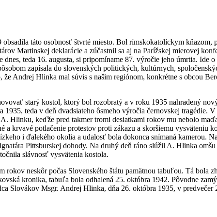
9 obsadila táto osobnosť štvrté miesto. Bol rímskokatolíckym kňazom,
ov Martinskej deklarácie a zúčastnil sa aj na Parížskej mierovej konfe
es, teda 16. augusta, si pripomíname 87. výročie jeho úmrtia. Ide o p
spôsobom zapísala do slovenských politických, kultúrnych, spoločensk
, že Andrej Hlinka mal súvis s našim regiónom, konkrétne s obcou Ber
hovovať starý kostol, ktorý bol rozobratý a v roku 1935 nahradený n
 1935, teda v deň dvadsiateho ôsmeho výročia černovskej tragédie. V te
A. Hlinku, keďže pred takmer tromi desiatkami rokov mu nebolo maďar
é a krvavé potlačenie protestov proti zákazu a skoršiemu vysväteniu k
 blízkeho i ďalekého okolia a udalosť bola dokonca snímaná kamerou. 
signatára Pittsburskej dohody. Na druhý deň ráno slúžil A. Hlinka omš
očnila slávnosť vysvätenia kostola.
em rokov neskôr počas Slovenského štátu pamätnou tabuľou. Tá bola zh
ulekovská kronika, tabuľa bola odhalená 25. októbra 1942. Pôvodne zamý
Vodca Slovákov Msgr. Andrej Hlinka, dňa 26. októbra 1935, v predvečer