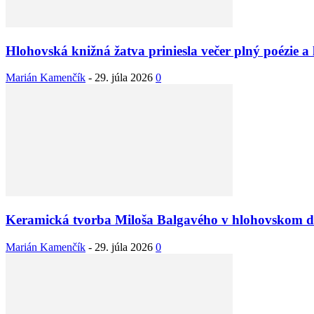
Hlohovská knižná žatva priniesla večer plný poézie a l
Marián Kamenčík
-
29. júla 2026
0
Keramická tvorba Miloša Balgavého v hlohovskom dom
Marián Kamenčík
-
29. júla 2026
0