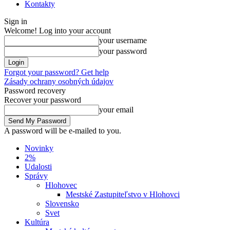
Kontakty
Sign in
Welcome! Log into your account
your username
your password
Forgot your password? Get help
Zásady ochrany osobných údajov
Password recovery
Recover your password
your email
A password will be e-mailed to you.
Novinky
2%
Udalosti
Správy
Hlohovec
Mestské Zastupiteľstvo v Hlohovci
Slovensko
Svet
Kultúra