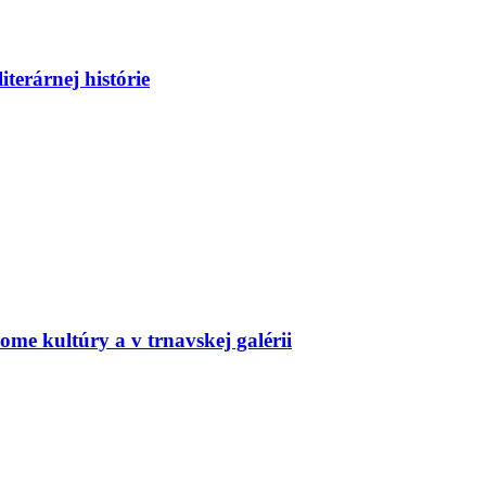
iterárnej histórie
e kultúry a v trnavskej galérii