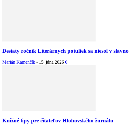
Desiaty ročník Literárnych potuliek sa niesol v sláv
Marián Kamenčík
-
15. júna 2026
0
Knižné tipy pre čitateľov Hlohovského žurnálu