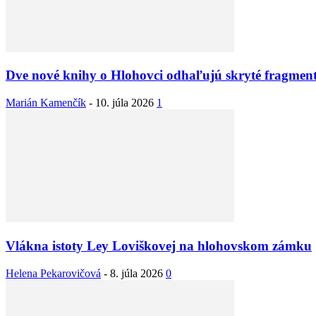
Dve nové knihy o Hlohovci odhaľujú skryté fragment
Marián Kamenčík
-
10. júla 2026
1
Vlákna istoty Ley Loviškovej na hlohovskom zámku
Helena Pekarovičová
-
8. júla 2026
0