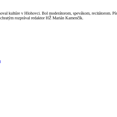
oval kultúre v Hlohovci. Bol moderátorom, spevákom, recitátorom. Písa
Bachratým rozprával redaktor HŽ Marián Kamenčík.
u