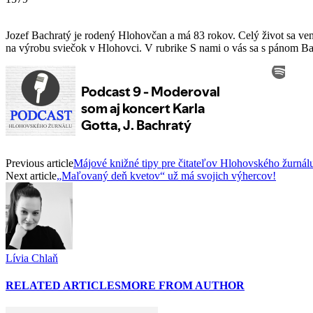
Jozef Bachratý je rodený Hlohovčan a má 83 rokov. Celý život sa ven
na výrobu sviečok v Hlohovci. V rubrike S nami o vás sa s pánom 
Previous article
Májové knižné tipy pre čitateľov Hlohovského žurnál
Next article
„Maľovaný deň kvetov“ už má svojich výhercov!
Lívia Chlaň
RELATED ARTICLES
MORE FROM AUTHOR