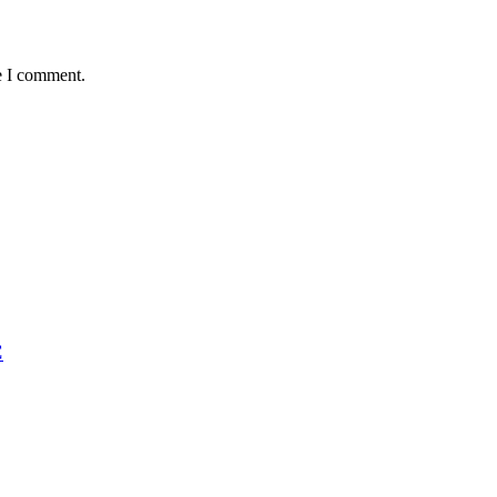
e I comment.
Č