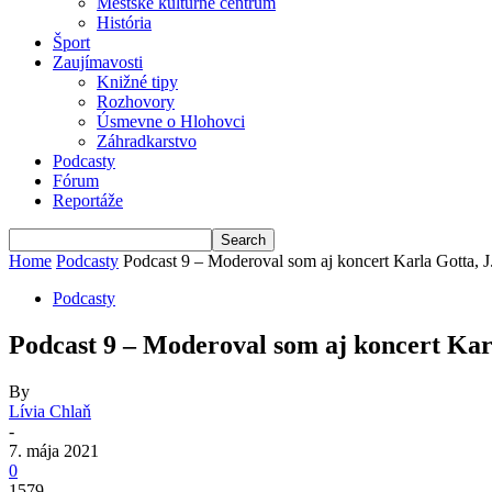
Mestské kultúrne centrum
História
Šport
Zaujímavosti
Knižné tipy
Rozhovory
Úsmevne o Hlohovci
Záhradkarstvo
Podcasty
Fórum
Reportáže
Home
Podcasty
Podcast 9 – Moderoval som aj koncert Karla Gotta, J
Podcasty
Podcast 9 – Moderoval som aj koncert Kar
By
Lívia Chlaň
-
7. mája 2021
0
1579