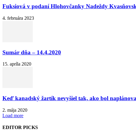
Fuksiová v podaní Hlohovčanky Nadeždy Kvasňovsk
4. februára 2023
Sumár dňa – 14.4.2020
15. apríla 2020
Keď kanadský žartík nevyšiel tak, ako bol naplánov
2. mája 2020
Load more
EDITOR PICKS