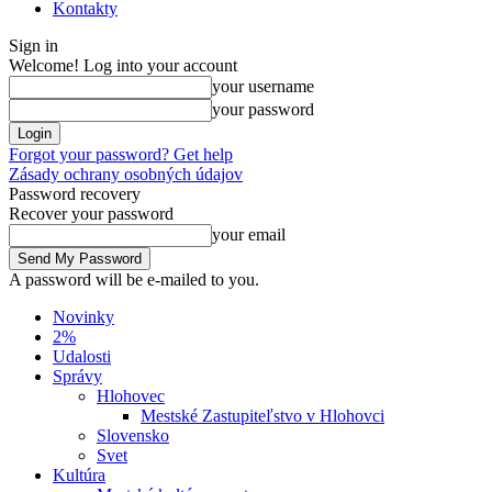
Kontakty
Sign in
Welcome! Log into your account
your username
your password
Forgot your password? Get help
Zásady ochrany osobných údajov
Password recovery
Recover your password
your email
A password will be e-mailed to you.
Novinky
2%
Udalosti
Správy
Hlohovec
Mestské Zastupiteľstvo v Hlohovci
Slovensko
Svet
Kultúra