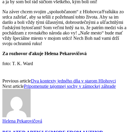
a ja by som bol rád súčtom všetkého, kým boli oni!
Na záver chcem svojim „spoluobčanom“ z Hlohovca/Fraštáku zo
srdca zaželať, aby sa tešili z požehnaní tohto života. Aby sa im
darilo a boli vždy tými úžasnými, dobrosrdečnými a ušľachtilými
ľudskými bytosťami! Som veľmi hrdý na to, že patrím medzi vás a
pochádzam z rovnakého národa ako vy! „Naše mesto“ bude mať
vždy špeciálne miesto v mojom srdci! Nech Boh nad vami drží
svoju ochrannú ruku!
Za rozhovor ďakuje Helena Pekarovičová
foto: T. K. Ward
Previous article
Dva kontexty jedného dňa v starom Hlohovci
Next article
Pripomenutie tajomnej sochy v zámockej záhrade
Helena Pekarovičová