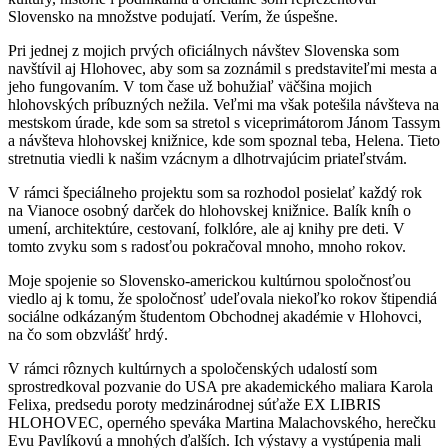
Slovensko na množstve podujatí. Verím, že úspešne.
Pri jednej z mojich prvých oficiálnych návštev Slovenska som
navštívil aj Hlohovec, aby som sa zoznámil s predstaviteľmi mesta a
jeho fungovaním. V tom čase už bohužiaľ väčšina mojich
hlohovských príbuzných nežila. Veľmi ma však potešila návšteva na
mestskom úrade, kde som sa stretol s viceprimátorom Jánom Tassym
a návšteva hlohovskej knižnice, kde som spoznal teba, Helena. Tieto
stretnutia viedli k našim vzácnym a dlhotrvajúcim priateľstvám.
V rámci špeciálneho projektu som sa rozhodol posielať každý rok
na Vianoce osobný darček do hlohovskej knižnice. Balík kníh o
umení, architektúre, cestovaní, folklóre, ale aj knihy pre deti. V
tomto zvyku som s radosťou pokračoval mnoho, mnoho rokov.
Moje spojenie so Slovensko-americkou kultúrnou spoločnosťou
viedlo aj k tomu, že spoločnosť udeľovala niekoľko rokov štipendiá
sociálne odkázaným študentom Obchodnej akadémie v Hlohovci,
na čo som obzvlášť hrdý.
V rámci rôznych kultúrnych a spoločenských udalostí som
sprostredkoval pozvanie do USA pre akademického maliara Karola
Felixa, predsedu poroty medzinárodnej súťaže EX LIBRIS
HLOHOVEC, operného speváka Martina Malachovského, herečku
Evu Pavlíkovú a mnohých ďalších. Ich výstavy a vystúpenia mali