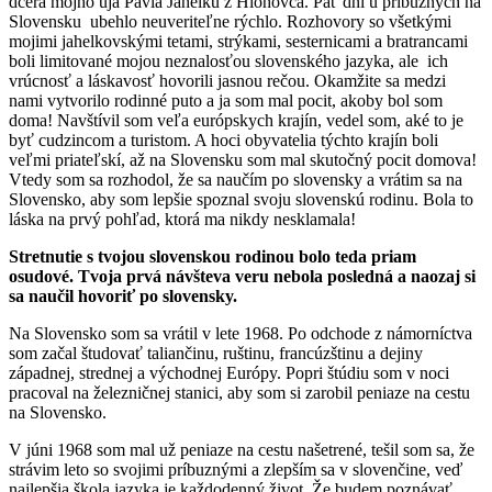
dcéra môjho uja Pavla Jahelku z Hlohovca. Päť dní u príbuzných na
Slovensku ubehlo neuveriteľne rýchlo. Rozhovory so všetkými
mojimi jahelkovskými tetami, strýkami, sesternicami a bratrancami
boli limitované mojou neznalosťou slovenského jazyka, ale ich
vrúcnosť a láskavosť hovorili jasnou rečou. Okamžite sa medzi
nami vytvorilo rodinné puto a ja som mal pocit, akoby bol som
doma! Navštívil som veľa európskych krajín, vedel som, aké to je
byť cudzincom a turistom. A hoci obyvatelia týchto krajín boli
veľmi priateľskí, až na Slovensku som mal skutočný pocit domova!
Vtedy som sa rozhodol, že sa naučím po slovensky a vrátim sa na
Slovensko, aby som lepšie spoznal svoju slovenskú rodinu. Bola to
láska na prvý pohľad, ktorá ma nikdy nesklamala!
Stretnutie s tvojou slovenskou rodinou bolo teda priam
osudové. Tvoja prvá návšteva veru nebola posledná a naozaj si
sa naučil hovoriť po slovensky.
Na Slovensko som sa vrátil v lete 1968. Po odchode z námorníctva
som začal študovať taliančinu, ruštinu, francúzštinu a dejiny
západnej, strednej a východnej Európy. Popri štúdiu som v noci
pracoval na železničnej stanici, aby som si zarobil peniaze na cestu
na Slovensko.
V júni 1968 som mal už peniaze na cestu našetrené, tešil som sa, že
strávim leto so svojimi príbuznými a zlepším sa v slovenčine, veď
najlepšia škola jazyka je každodenný život. Že budem poznávať