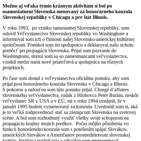
Možno aj vďaka týmto krásnym aktivitám si bol po
osamostatnení Slovenska menovaný za honorárneho konzula
Slovenskej republiky v Chicagu a pre štát Illinois.
V roku 1993, po vzniku samostatnej Slovenskej republiky, som
oslovil Veľvyslanectvo Slovenskej republiky vo Washingtone a
informoval som ich o činnosti našej Slovensko-americkej kultúrnej
spoločnosti. Ponúkol som im spoluprácu a deklaroval našu ochotu
pomôcť pri propagácii Slovenska. Prijal som pozvanie do
Washingtonu, stretol som sa so zamestnancami veľvyslanectva,
vznikli medzi nami nové priateľstvá a spolupráca na rôznych
projektoch.
Po čase som dostal z veľvyslanectva oficiálnu ponuku, aby som
prijal post honorárneho konzula Slovenska v Chicagu a Illinois.
S pokorou a radosťou som túto ponuku prijal. Chargé d’affaires
slovenského veľvyslanectva, rodák z Hlohovca Peter Burian, neskôr
veľvyslanec SR v USA a v EÚ, mi v roku 1994 oznámil, že v
januári 1995 budem vymenovaný za konzula. Uvedomil som si, aká
je to veľká zodpovednosť stať sa zástupcom Slovenska na svetovej
scéne. A bol som rozhodnutý využiť všetky svoje schopnosti na
propagáciu krajiny mojich predkov. Počas môjho pôsobenia vo
funkcii honorárneho konzula som s potešením spájal Slovákov,
amerických Slovákov a Američanov prostredníctvom slovenskej
kultúry, histórie i podnikania a oficiálne som reprezentoval