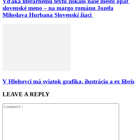
Vďaka literárnemu textu získalo naše mesto opäť
slovenské meno – na margo románu Jozefa
Miloslava Hurbana Slovenskí žiaci
V Hlohovci má sviatok grafika, ilustrácia a ex libris
LEAVE A REPLY