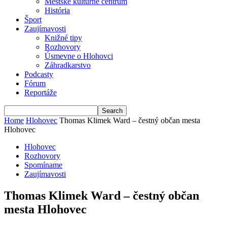
Mestské kultúrne centrum
História
Šport
Zaujímavosti
Knižné tipy
Rozhovory
Úsmevne o Hlohovci
Záhradkarstvo
Podcasty
Fórum
Reportáže
Home
Hlohovec
Thomas Klimek Ward – čestný občan mesta
Hlohovec
Hlohovec
Rozhovory
Spomíname
Zaujímavosti
Thomas Klimek Ward – čestný občan
mesta Hlohovec