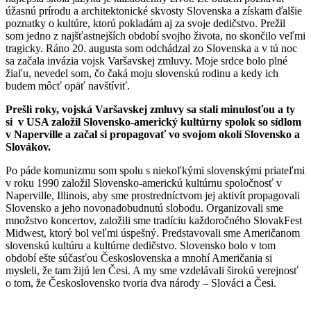
úžasnú prírodu a architektonické skvosty Slovenska a získam ďalšie
poznatky o kultúre, ktorú pokladám aj za svoje dedičstvo. Prežil
som jedno z najšťastnejších období svojho života, no skončilo veľmi
tragicky. Ráno 20. augusta som odchádzal zo Slovenska a v tú noc
sa začala invázia vojsk Varšavskej zmluvy. Moje srdce bolo plné
žiaľu, nevedel som, čo čaká moju slovenskú rodinu a kedy ich
budem môcť opäť navštíviť.
Prešli roky, vojská Varšavskej zmluvy sa stali minulosťou a ty
si v USA založil Slovensko-americký kultúrny spolok so sídlom
v Naperville a začal si propagovať vo svojom okolí Slovensko a
Slovákov.
Po páde komunizmu som spolu s niekoľkými slovenskými priateľmi
v roku 1990 založil Slovensko-americkú kultúrnu spoločnosť v
Naperville, Illinois, aby sme prostredníctvom jej aktivít propagovali
Slovensko a jeho novonadobudnutú slobodu. Organizovali sme
množstvo koncertov, založili sme tradíciu každoročného SlovakFest
Midwest, ktorý bol veľmi úspešný. Predstavovali sme Američanom
slovenskú kultúru a kultúrne dedičstvo. Slovensko bolo v tom
období ešte súčasťou Československa a mnohí Američania si
mysleli, že tam žijú len Česi. A my sme vzdelávali širokú verejnosť
o tom, že Československo tvoria dva národy – Slováci a Česi.
Thomas – 1st Three American Slovak Honorary Consuls with
Amb. Lichardus