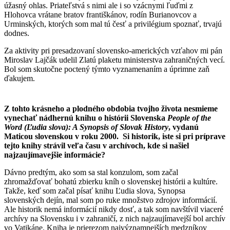
úžasný ohlas. Priateľstvá s nimi ale i so vzácnymi ľuďmi z
Hlohovca vrátane bratov františkánov, rodín Burianovcov a
Urminských, ktorých som mal tú česť a privilégium spoznať, trvajú
dodnes.
Za aktivity pri presadzovaní slovensko-amerických vzťahov mi pán
Miroslav Lajčák udelil Zlatú plaketu ministerstva zahraničných vecí.
Bol som skutočne poctený týmto vyznamenaním a úprimne zaň
ďakujem.
Armorial Bearings of Thomas Klimek Ward
Z tohto krásneho a plodného obdobia tvojho života nesmieme
vynechať nádhernú knihu o histórii Slovenska
People of the
Word (Ľudia slova): A Synopsis of Slovak History
, vydanú
Maticou slovenskou v roku 2000. Si historik, iste si pri príprave
tejto knihy strávil veľa času v archívoch, kde si našiel
najzaujímavejšie informácie?
Dávno predtým, ako som sa stal konzulom, som začal
zhromažďovať bohatú zbierku kníh o slovenskej histórii a kultúre.
Takže, keď som začal písať knihu Ľudia slova, Synopsa
slovenských dejín, mal som po ruke množstvo zdrojov informácií.
Ale historik nemá informácií nikdy dosť, a tak som navštívil viaceré
archívy na Slovensku i v zahraničí, z nich najzaujímavejší bol archív
vo Vatikáne. Kniha je prierezom najvýznamnejších medzníkov