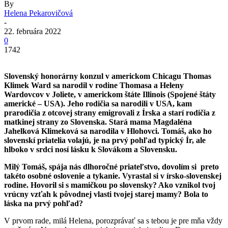
By
Helena Pekarovičová
-
22. februára 2022
0
1742
Slovenský honorárny konzul v americkom Chicagu Thomas
Klimek Ward sa narodil v rodine Thomasa a Heleny
Wardovcov v Joliete, v americkom štáte Illinois (Spojené štáty
americké – USA).
Jeho rodičia sa narodili v USA, kam
prarodičia z otcovej strany emigrovali z Írska a starí rodičia z
matkinej strany zo Slovenska. Stará mama Magdaléna
Jahelková Klimeková sa narodila v Hlohovci. Tomáš, ako ho
slovenskí priatelia volajú, je na prvý pohľad typický Ír, ale
hlboko v srdci nosí lásku k Slovákom a Slovensku.
Milý Tomáš, spája nás dlhoročné priateľstvo, dovolím si preto
takéto osobné oslovenie a tykanie. Vyrastal si v írsko-slovenskej
rodine. Hovoril si s mamičkou po slovensky? Ako vznikol tvoj
vrúcny vzťah k pôvodnej vlasti tvojej starej mamy? B
ola to
láska na prvý pohľad?
V prvom rade, milá Helena, porozprávať sa s tebou je pre mňa vždy