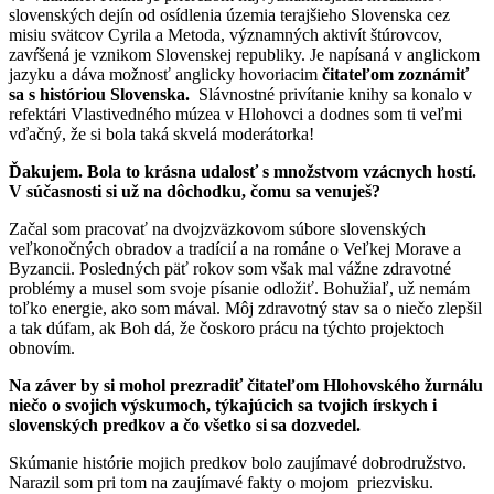
slovenských dejín od osídlenia územia terajšieho Slovenska cez
misiu svätcov Cyrila a Metoda, významných aktivít štúrovcov,
zavŕšená je vznikom Slovenskej republiky. Je napísaná v anglickom
jazyku a dáva možnosť anglicky hovoriacim
čitateľom zoznámiť
sa s históriou Slovenska.
Slávnostné privítanie knihy sa konalo v
refektári Vlastivedného múzea v Hlohovci a dodnes som ti veľmi
vďačný, že si bola taká skvelá moderátorka!
Ďakujem. Bola to krásna udalosť s množstvom vzácnych hostí.
V súčasnosti si už na dôchodku, čomu sa venuješ?
Začal som pracovať na dvojzväzkovom súbore slovenských
veľkonočných obradov a tradícií a na románe o Veľkej Morave a
Byzancii. Posledných päť rokov som však mal vážne zdravotné
problémy a musel som svoje písanie odložiť. Bohužiaľ, už nemám
toľko energie, ako som mával. Môj zdravotný stav sa o niečo zlepšil
a tak dúfam, ak Boh dá, že čoskoro prácu na týchto projektoch
obnovím.
Na záver by si mohol prezradiť čitateľom Hlohovského žurnálu
niečo o svojich výskumoch, týkajúcich sa tvojich írskych i
slovenských predkov a čo všetko si sa dozvedel.
Skúmanie histórie mojich predkov bolo zaujímavé dobrodružstvo.
Narazil som pri tom na zaujímavé fakty o mojom priezvisku.