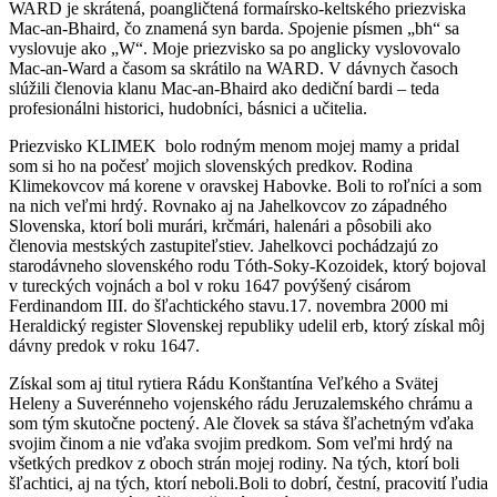
WARD je skrátená, poangličtená formaírsko-keltského priezviska
Mac-an-Bhaird, čo znamená syn barda.
S
pojenie písmen „bh“ sa
vyslovuje ako „W“. Moje priezvisko sa po anglicky vyslovovalo
Mac-an-Ward a časom sa skrátilo na WARD. V dávnych časoch
slúžili členovia klanu Mac-an-Bhaird ako dediční bardi – teda
profesionálni historici, hudobníci, básnici a učitelia.
Priezvisko KLIMEK bolo rodným menom mojej mamy a pridal
som si ho na počesť mojich slovenských predkov. Rodina
Klimekovcov má korene v oravskej Habovke. Boli to roľníci a som
na nich veľmi hrdý. Rovnako aj na Jahelkovcov zo západného
Slovenska, ktorí boli murári, krčmári, halenári a pôsobili ako
členovia mestských zastupiteľstiev.
Jahelkovci pochádzajú zo
starodávneho slovenského rodu Tóth-Soky-Kozoidek, ktorý bojoval
v tureckých vojnách a bol v roku 1647 povýšený cisárom
Ferdinandom III. do šľachtického stavu.17. novembra 2000 mi
Heraldický register Slovenskej republiky udelil erb, ktorý získal môj
dávny predok v roku 1647.
Získal som aj titul rytiera Rádu Konštantína Veľkého a Svätej
Heleny a Suverénneho vojenského rádu Jeruzalemského chrámu a
som tým skutočne poctený. Ale človek sa stáva šľachetným vďaka
svojim činom a nie vďaka svojim predkom. Som veľmi hrdý na
všetkých predkov z oboch strán mojej rodiny. Na tých, ktorí boli
šľachtici, aj na tých, ktorí neboli.Boli to dobrí, čestní, pracovití ľudia