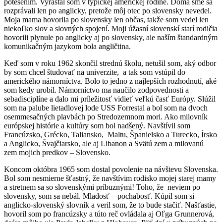
potešením. Vyrastal som v typickej americkej rodine. Doma sme sa
rozprávali len po anglicky, pretože môj otec po slovensky nevedel.
Moja mama hovorila po slovensky len občas, takže som vedel len
niekoľko slov a slovných spojení. Moji úžasní slovenskí starí rodičia
hovorili plynule po anglicky aj po slovensky, ale naším štandardným
komunikačným jazykom bola angličtina.
Keď som v roku 1962 skončil strednú školu, netušil som, aký odbor
by som chcel študovať na univerzite, a tak som vstúpil do
amerického námorníctva. Bolo to jedno z najlepších rozhodnutí, aké
som kedy urobil. Námorníctvo ma naučilo zodpovednosti a
sebadisciplíne a dalo mi príležitosť vidieť veľkú časť Európy. Slúžil
som na palube lietadlovej lode USS Forrestal a bol som na dvoch
osemmesačných plavbách po Stredozemnom mori. Ako milovník
európskej histórie a kultúry som bol nadšený. Navštívil som
Francúzsko, Grécko, Taliansko, Maltu, Španielsko a Turecko, Írsko
a Anglicko, Švajčiarsko, ale aj Libanon a Svätú zem a milovanú
zem mojich predkov – Slovensko.
Koncom októbra 1965 som dostal povolenie na návštevu Slovenska.
Bol som nesmierne šťastný, že navštívim rodisko mojej starej mamy
a stretnem sa so slovenskými príbuznými! Toho, že neviem po
slovensky, som sa nebál. Mladosť – pochabosť. Kúpil som si
anglicko-slovenský slovník a veril som, že to bude stačiť. Našťastie,
hovoril som po francúzsky a túto reč ovládala aj Oľga Grunnerová,