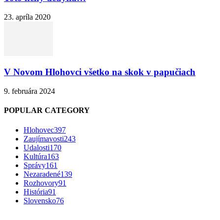
23. apríla 2020
V Novom Hlohovci všetko na skok v papučiach
9. februára 2024
POPULAR CATEGORY
Hlohovec
397
Zaujímavosti
243
Udalosti
170
Kultúra
163
Správy
161
Nezaradené
139
Rozhovory
91
História
91
Slovensko
76