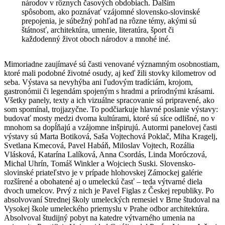
národov v rôznych časových obdobiach. Ďalším
spôsobom, ako poznávať vzájomné slovensko-slovinské
prepojenia, je súbežný pohľad na rôzne témy, akými sú
štátnosť, architektúra, umenie, literatúra, šport či
každodenný život oboch národov a mnohé iné.
Mimoriadne zaujímavé sú časti venované významným osobnostiam,
ktoré mali podobné životné osudy, aj keď žili stovky kilometrov od
seba. Výstava sa nevyhýba ani ľudovým tradíciám, krojom,
gastronómii či legendám spojeným s hradmi a prírodnými krásami.
Všetky panely, texty a ich vizuálne spracovanie sú pripravené, ako
som spomínal, trojjazyčne. To podčiarkuje hlavné poslanie výstavy:
budovať mosty medzi dvoma kultúrami, ktoré sú síce odlišné, no v
mnohom sa dopĺňajú a vzájomne inšpirujú. Autormi panelovej časti
výstavy sú Marta Botiková, Saša Vojtechová Poklač, Miha Kragelj,
Svetlana Kmecová, Pavel Habáň, Miloslav Vojtech, Rozália
Vlásková, Katarína Lalíková, Anna Csordás, Linda Moróczová,
Michal Uhrín, Tomáš Winkler a Wojciech Suski. Slovensko-
slovinské priateľstvo je v prípade hlohovskej Zámockej galérie
rozšírené a obohatené aj o umeleckú časť – teda výtvarné diela
dvoch umelcov. Prvý z nich je Pavel Figlas z Českej republiky. Po
absolvovaní Strednej školy umeleckých remesiel v Brne študoval na
Vysokej škole umeleckého priemyslu v Prahe odbor architektúra.
Absolvoval študijný pobyt na katedre výtvarného umenia na