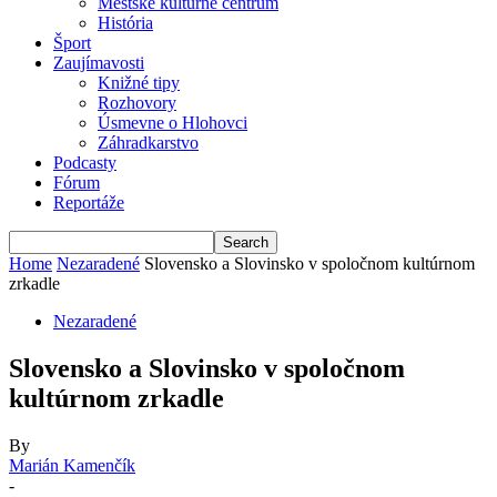
Mestské kultúrne centrum
História
Šport
Zaujímavosti
Knižné tipy
Rozhovory
Úsmevne o Hlohovci
Záhradkarstvo
Podcasty
Fórum
Reportáže
Home
Nezaradené
Slovensko a Slovinsko v spoločnom kultúrnom
zrkadle
Nezaradené
Slovensko a Slovinsko v spoločnom
kultúrnom zrkadle
By
Marián Kamenčík
-