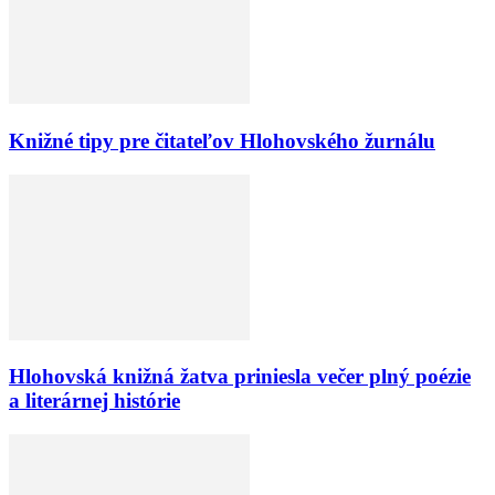
Knižné tipy pre čitateľov Hlohovského žurnálu
Hlohovská knižná žatva priniesla večer plný poézie
a literárnej histórie