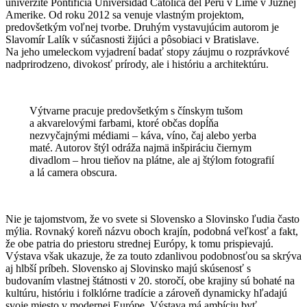
univerzite Pontificia Universidad Católica del Perú v Lime v Južnej
Amerike. Od roku 2012 sa venuje vlastným projektom,
predovšetkým voľnej tvorbe. Druhým vystavujúcim autorom je
Slavomír Lalík v súčasnosti žijúci a pôsobiaci v Bratislave.
Na jeho umeleckom vyjadrení badať stopy záujmu o rozprávkové
nadprirodzeno, divokosť prírody, ale i históriu a architektúru.
Výtvarne pracuje predovšetkým s čínskym tušom
a akvarelovými farbami, ktoré občas dopĺňa
nezvyčajnými médiami – káva, víno, čaj alebo yerba
maté. Autorov štýl odráža najmä inšpiráciu čiernym
divadlom – hrou tieňov na plátne, ale aj štýlom fotografií
a lá camera obscura.
Nie je tajomstvom, že vo svete si Slovensko a Slovinsko ľudia často
mýlia. Rovnaký koreň názvu oboch krajín, podobná veľkosť a fakt,
že obe patria do priestoru strednej Európy, k tomu prispievajú.
Výstava však ukazuje, že za touto zdanlivou podobnosťou sa skrýva
aj hlbší príbeh. Slovensko aj Slovinsko majú skúsenosť s
budovaním vlastnej štátnosti v 20. storočí, obe krajiny sú bohaté na
kultúru, históriu i folklórne tradície a zároveň dynamicky hľadajú
svoje miesto v modernej Európe. Výstava má ambíciu byť