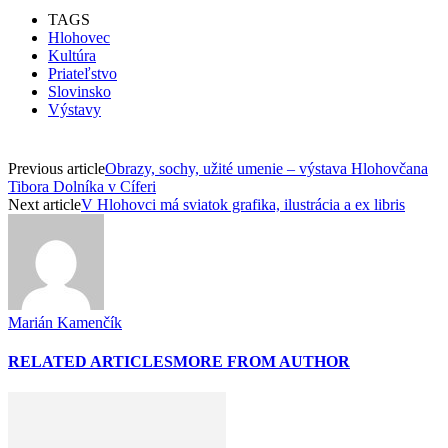
TAGS
Hlohovec
Kultúra
Priateľstvo
Slovinsko
Výstavy
Previous article
Obrazy, sochy, užité umenie – výstava Hlohovčana
Tibora Dolníka v Cíferi
Next article
V Hlohovci má sviatok grafika, ilustrácia a ex libris
Marián Kamenčík
RELATED ARTICLES
MORE FROM AUTHOR