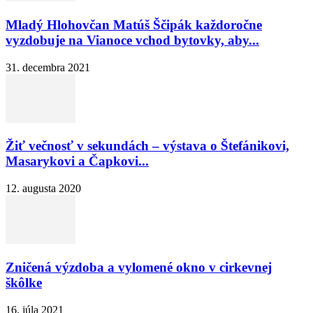
Mladý Hlohovčan Matúš Ščipák každoročne
vyzdobuje na Vianoce vchod bytovky, aby...
31. decembra 2021
Žiť večnosť v sekundách – výstava o Štefánikovi,
Masarykovi a Čapkovi...
12. augusta 2020
Zničená výzdoba a vylomené okno v cirkevnej
škôlke
16. júla 2021