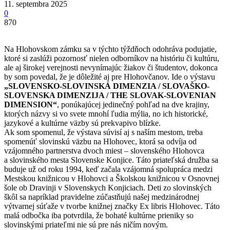
11. septembra 2025
0
870
Na Hlohovskom zámku sa v týchto týždňoch odohráva podujatie,
ktoré si zaslúži pozornosť nielen odborníkov na históriu či kultúru,
ale aj širokej verejnosti nevynímajúc žiakov či študentov, dokonca
by som povedal, že je dôležité aj pre Hlohovčanov. Ide o výstavu
„SLOVENSKO-SLOVINSKÁ DIMENZIA / SLOVAŠKO-
SLOVENSKA DIMENZIJA / THE SLOVAK-SLOVENIAN
DIMENSION“
, ponúkajúcej jedinečný pohľad na dve krajiny,
ktorých názvy si vo svete mnohí ľudia mýlia, no ich historické,
jazykové a kultúrne väzby sú prekvapivo blízke.
Ak som spomenul, že výstava súvisí aj s naším mestom, treba
spomenúť slovinskú väzbu na Hlohovec, ktorá sa odvíja od
vzájomného partnerstva dvoch miest – slovenského Hlohovca
a slovinského mesta Slovenske Konjice. Táto priateľská družba sa
buduje už od roku 1994, keď začala vzájomná spolupráca medzi
Mestskou knižnicou v Hlohovci a Školskou knižnicou v Osnovnej
šole ob Dravinji v Slovenskych Konjiciach. Deti zo slovinských
škôl sa napríklad pravidelne zúčastňujú našej medzinárodnej
výtvarnej súťaže v tvorbe knižnej značky Ex libris Hlohovec. Táto
malá odbočka iba potvrdila, že bohaté kultúrne prieniky so
slovinskými priateľmi nie sú pre nás ničím novým.