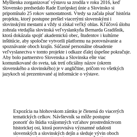
Myšlienka zorganizovať výstavu sa zrodila v roku 2016, keď
Slovensko predsedalo Rade Európskej únie a Slovinsko si
pripomínalo 25 rokov samostatnosti. Vtedy sa začala písať história
projektu, ktorý postupne prešiel viacerými slovenskými i
slovinskými mestami a vždy si získal veľký ohlas. Kľúčovú úlohu
zohrala vtedajšia slovinská veľvyslankyňa Bernarda Gradišnik,
ktorá dokázala spojiť akademickú obec, študentov i kultúrne
inštitúcie, aby spoločne vytvorili platformu na porovnávanie a
spoznávanie oboch krajín. Súčasné personálne obsadenie
veľvyslanectva v tomto projekte i odkaze ďalej úspešne pokračuje.
Aby bolo partnerstvo Slovenska a Slovinska ešte viac
komunikované do sveta, tak tretí oficiálny názov (okrem
slovenského a slovinského) je v angličtine, pričom vo všetkých
jazykoch sú prezentované aj informácie o výstave.
Expozícia na hlohovskom zámku je členená do viacerých
tematických celkov. Návštevník sa môže postupne
ponoriť do štúdia vzájomných vzťahov prostredníctvom
historickej osi, ktorá porovnáva významné udalosti
slovenských a slovinských dejín a sleduje vývin oboch