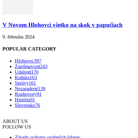
V Novom Hlohovci všetko na skok v papučiach
9. februára 2024
POPULAR CATEGORY
Hlohovec
397
Zaujímavosti
243
Udalosti
170
Kultúra
163
Správy
161
Nezaradené
139
Rozhovory
91
História
91
Slovensko
76
ABOUT US
FOLLOW US
Zásady ochrany osobných údajov