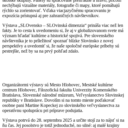
školské skupiny. Panely sú spracované prehľadne a hravo, pričom
nechýbajú vizuálne materiály, fotografie či mapy, ktoré pomáhajú
rýchlo sa zorientovať. Vďaka viacjazyčnému spracovaniu je
expozícia prístupná aj pre zahraničných návštevníkov.
Výstava „SLOvensko – SLOvinská dimenzia“ prináša viac než len
fakty. Je to cesta k uvedomeniu si, že aj v globalizovanom svete má
význam hľadať kultúrne a historické spojivá. Pre slovenského
návštevníka je to príležitosť spoznať blízke Slovinsko z novej
perspektívy a uvedomiť si, že naše spoločné európske príbehy sú
pestrejšie, než by sa na prvý pohľad zdalo.
Organizátormi výstavy sú Mesto Hlohovec, Mestské kultúrne
centrum Hlohovec, Filozofická fakulta Univerzity Komenského
Bratislava, Slovenské národné múzeum, Veľvyslanectvo Slovinskej
republiky v Bratislave. Dovolím si na tomto mieste poďakovať
osobne pani Martine Kopeckej zo slovinského veľvyslanectva za
operatívnu spoluprácu pri príprave podujatia.
Výstava potrvá do 28. septembra 2025 a určite stojí za to nájsť si na
ňu čas. Jej posolstvo je totiž jednoduché, no silné: aj malé krajiny