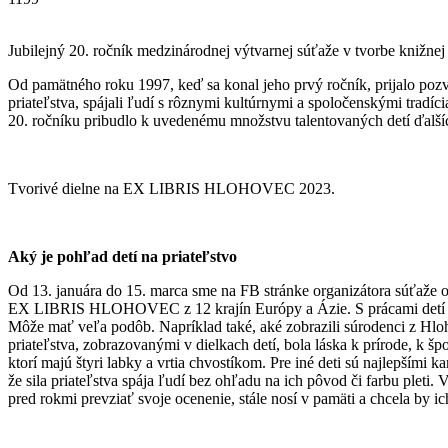
Jubilejný 20. ročník medzinárodnej výtvarnej súťaže v tvorbe knižne
Od pamätného roku 1997, keď sa konal jeho prvý ročník, prijalo pozva
priateľstva, spájali ľudí s rôznymi kultúrnymi a spoločenskými tradí
20. ročníku pribudlo k uvedenému množstvu talentovaných detí ďalších
Tvorivé dielne na EX LIBRIS HLOHOVEC 2023.
Aký je pohľad detí na priateľstvo
Od 13. januára do 15. marca sme na FB stránke organizátora súťaže 
EX LIBRIS HLOHOVEC z 12 krajín Európy a Ázie. S prácami detí prich
Môže mať veľa podôb. Napríklad také, aké zobrazili súrodenci z Hlo
priateľstva, zobrazovanými v dielkach detí, bola láska k prírode, k šp
ktorí majú štyri labky a vrtia chvostíkom. Pre iné deti sú najlepšími k
že sila priateľstva spája ľudí bez ohľadu na ich pôvod či farbu pleti. 
pred rokmi prevziať svoje ocenenie, stále nosí v pamäti a chcela by i