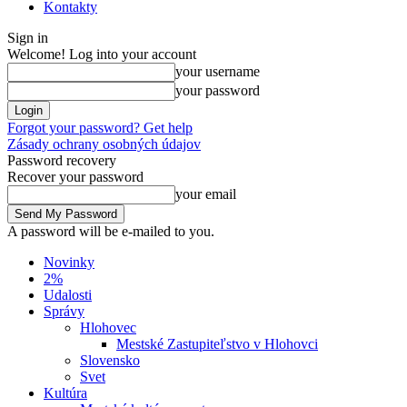
Kontakty
Sign in
Welcome! Log into your account
your username
your password
Forgot your password? Get help
Zásady ochrany osobných údajov
Password recovery
Recover your password
your email
A password will be e-mailed to you.
Novinky
2%
Udalosti
Správy
Hlohovec
Mestské Zastupiteľstvo v Hlohovci
Slovensko
Svet
Kultúra