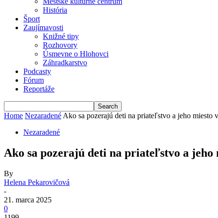
Mestské kultúrne centrum
História
Šport
Zaujímavosti
Knižné tipy
Rozhovory
Úsmevne o Hlohovci
Záhradkarstvo
Podcasty
Fórum
Reportáže
Home
Nezaradené
Ako sa pozerajú deti na priateľstvo a jeho miesto 
Nezaradené
Ako sa pozerajú deti na priateľstvo a jeho 
By
Helena Pekarovičová
-
21. marca 2025
0
1199