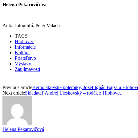
Helena Pekarovičová
Autor fotografií: Peter Valach
TAGS
Hlohovec
Informácie
Kultúra
Priateľstvo
Výstavy
Zaujímavosti
Previous article
Bernolákovské polemiky, Jozef Ignác Bajza a Hlohov
Next article
Skladateľ Andrej Lieskovský – rodák z Hlohovca
Helena Pekarovičová