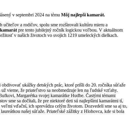
lásený v septembri 2024 na tému
Môj najlepší kamarát.
 učiteľov a rodičov, spolu sme rozširovali kultúru mieru a
 kamarát
pre tento jubilejný ročník logickou voľbou. V aktuálnom
ležitosť v našich životoch vo svojich 1219 umeleckých dielkach.
bdivovať ukážky detských prác, ktoré prišli do 20. ročníka súťaže
už vieme, že priateľstvo sa neobmedzuje len na ľudské vzťahy.
i Bufkovi, Margarétka svojej kamarátke Hudbe. Častými témami
ov sme sa dočítali, že pre niektoré deti sú najlepšími kamarátmi tí,
ú im veľmi vďační, ich sprevádza celým životom. Dozvedeli sme sa aj to,
e laureátkou našej súťaže. Priateľské zážitky z Hlohovca, kde si bola