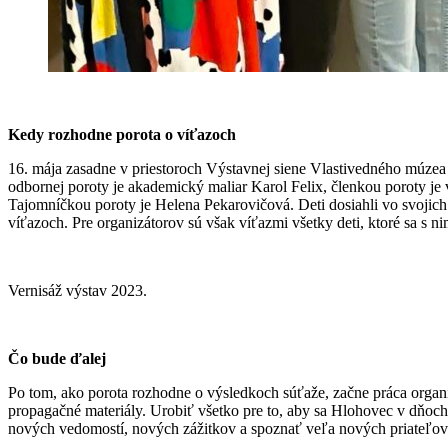
Kedy rozhodne porota o víťazoch
16. mája zasadne v priestoroch Výstavnej siene Vlastivedného múz
odbornej poroty je akademický maliar Karol Felix, členkou poroty je 
Tajomníčkou poroty je Helena Pekarovičová. Deti dosiahli vo svojich
víťazoch. Pre organizátorov sú však víťazmi všetky deti, ktoré sa s n
Vernisáž výstav 2023.
Čo bude ďalej
Po tom, ako porota rozhodne o výsledkoch súťaže, začne práca organ
propagačné materiály. Urobiť všetko pre to, aby sa Hlohovec v dňoch 
nových vedomostí, nových zážitkov a spoznať veľa nových priateľov.