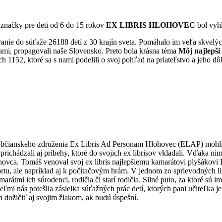
j značky pre deti od 6 do 15 rokov
EX LIBRIS HLOHOVEC
bol vyh
nie do súťaže 26188 detí z 30 krajín sveta. Pomáhalo im veľa skvelých
ciami, propagovali naše Slovensko. Preto bola krásna téma
Môj najlepší
 1152, ktoré sa s nami podelili o svoj pohľad na priateľstvo a jeho dô
občianskeho združenia Ex Libris Ad Personam Hlohovec (ELAP) mohli o
ádzali aj príbehy, ktoré do svojich ex librisov vkladali. Vďaka nim 
hovca. Tomáš venoval svoj ex libris najlepšiemu kamarátovi plyšákov
ortu, ale napríklad aj k počítačovým hrám. V jednom zo sprievodných list
amarátmi ich súrodenci, rodičia či starí rodičia. Silné puto, za ktoré s
Veľmi nás potešila zásielka súťažných prác detí, ktorých pani učiteľka j
ch dožičiť aj svojim žiakom, ak budú úspešní.