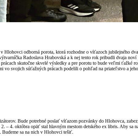
ea v Hlohovci odborná porota, ktorá rozhodne o víťazoch jubilejné
výtvarníčka Radoslava Hrabovská a k nej tento rok pribudli dvaja noví
 prácach skutočne skvelé výsledky a pre porotu to bude veľmi ťažké ro
imi vo svojich súťažných prácach podelili o pohľad na priateľstvo a jeh
izátorov. Bude potrebné poslať víťazom pozvánky do Hlohovca, zabezp
2. – 4. októbra opäť stal hlavným mestom detského ex libris. Aby sa n
 Budeme sa na nich v Hlohovci tešiť.