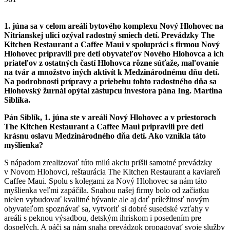
1. júna sa v celom areáli bytového komplexu Nový Hlohovec na
Nitrianskej ulici ozýval radostný smiech detí. Prevádzky
The
Kitchen Restaurant a Caffee Maui v spolupráci s firmou Nový
Hlohovec pripravili pre deti obyvateľov Nového Hlohovca a ich
priateľov z ostatných častí Hlohovca rôzne súťaže, maľovanie
na tvár a množstvo iných aktivít k Medzinárodnému dňu detí.
Na podrobnosti prípravy a priebehu tohto radostného dňa sa
Hlohovský žurnál opýtal zástupcu investora pána Ing. Martina
Siblíka.
Pán Siblík, 1. júna ste v areáli Nový Hlohovec a v priestoroch
The Kitchen Restaurant a Caffee Maui pripravili pre deti
krásnu oslavu Medzinárodného dňa detí. Ako vznikla táto
myšlienka?
S nápadom zrealizovať túto milú akciu prišli samotné prevádzky
v Novom Hlohovci, reštaurácia The Kitchen Restaurant a kaviareň
Caffee Maui. Spolu s kolegami za Nový Hlohovec sa nám táto
myšlienka veľmi zapáčila. Snahou našej firmy bolo od začiatku
nielen vybudovať kvalitné bývanie ale aj dať príležitosť novým
obyvateľom spoznávať sa, vytvoriť si dobré susedské vzťahy v
areáli s peknou výsadbou, detským ihriskom i posedením pre
dospelých. A páči sa nám snaha prevádzok propagovať svoje služby