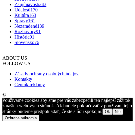
Zaujímavosti
243
Udalosti
170
Kultúra
163
Správy
161
Nezaradené
139
Rozhovory
91
História
91
Slovensko
76
ABOUT US
FOLLOW US
Zásady ochrany osobných údajov
Kontakty
Cenník reklamy
©
Používame cookies aby sme pre vás zabezpečili ten najlepší zážitok
z našich webových stránok. Ak budete pokračovať v používaní tejto
stránky budeme predpokladať, že ste s ňou spokojní.
Ok
Nie
Ochrana súkromia