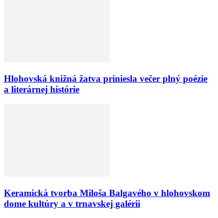
Hlohovská knižná žatva priniesla večer plný poézie
a literárnej histórie
Keramická tvorba Miloša Balgavého v hlohovskom
dome kultúry a v trnavskej galérii