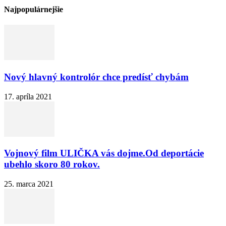
Najpopulárnejšie
Nový hlavný kontrolór chce predísť chybám
17. apríla 2021
Vojnový film ULIČKA vás dojme.Od deportácie
ubehlo skoro 80 rokov.
25. marca 2021