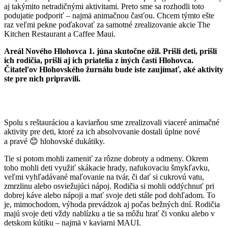
aj takýmito netradičnými aktivitami. Preto sme sa rozhodli toto
podujatie podporiť – najmä animačnou časťou. Chcem týmto ešte
raz veľmi pekne poďakovať za samotné zrealizovanie akcie The
Kitchen Restaurant a Caffee Maui.
Areál Nového Hlohovca 1. júna skutočne ožil. Prišli deti, prišli
ich rodičia, prišli aj ich priatelia z iných častí Hlohovca.
Čitateľov Hlohovského žurnálu bude iste zaujímať, aké aktivity
ste pre nich pripravili.
Spolu s reštauráciou a kaviarňou sme zrealizovali viaceré animačné
aktivity pre deti, ktoré za ich absolvovanie dostali úplne nové
a pravé 😊 hlohovské dukátiky.
Tie si potom mohli zameniť za rôzne dobroty a odmeny. Okrem
toho mohli deti využiť skákacie hrady, nafukovaciu šmykľavku,
veľmi vyhľadávané maľovanie na tvár, či dať si cukrovú vatu,
zmrzlinu alebo osviežujúci nápoj. Rodičia si mohli oddýchnuť pri
dobrej káve alebo nápoji a mať svoje deti stále pod dohľadom. To
je, mimochodom, výhoda prevádzok aj počas bežných dní. Rodičia
majú svoje deti vždy nablízku a tie sa môžu hrať či vonku alebo v
detskom kútiku – najmä v kaviarni MAUI.