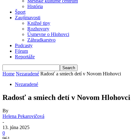
Mestské kultúrne centrum
História
Šport
Zaujímavosti
Knižné tipy
Rozhovory
Úsmevne o Hlohovci
Záhradkarstvo
Podcasty
Fórum
Reportáže
Home
Nezaradené
Radosť a smiech detí v Novom Hlohovci
Nezaradené
Radosť a smiech detí v Novom Hlohovci
By
Helena Pekarovičová
-
13. júna 2025
0
961