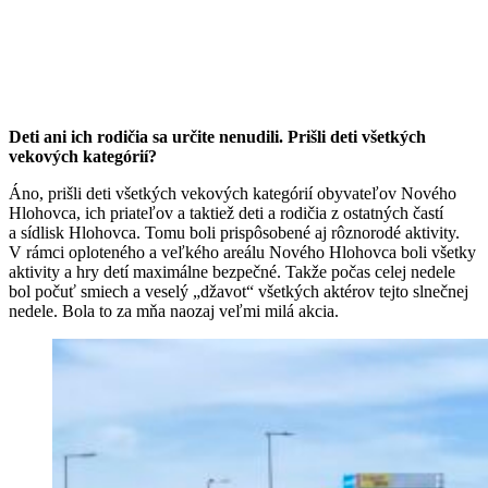
Deti ani ich rodičia sa určite nenudili. Prišli deti všetkých
vekových kategórií?
Áno, prišli deti všetkých vekových kategórií obyvateľov Nového
Hlohovca, ich priateľov a taktiež deti a rodičia z ostatných častí
a sídlisk Hlohovca. Tomu boli prispôsobené aj rôznorodé aktivity.
V rámci oploteného a veľkého areálu Nového Hlohovca boli všetky
aktivity a hry detí maximálne bezpečné. Takže počas celej nedele
bol počuť smiech a veselý „džavot“ všetkých aktérov tejto slnečnej
nedele. Bola to za mňa naozaj veľmi milá akcia.