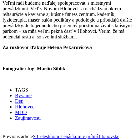
Veľmi radi budeme naďalej spolupracovať s miestnymi
prevádzkami. Veď v Novom Hlohovci sa nachádzajú okrem
reštaurácie a kaviarne aj krásne fitness centrum, kaderník,
fyzioterapia, masér, salón pedikúry a podológie a pribúdajú ďalšie
prevádzky. Je to jednoducho príjemný priestor na život s krásnym
parkom – za mňa veľmi pekná časť v Hlohovci. Verím, že má
potenciál rastu aj so svojimi službami.
Za rozhovor ďakuje Helena Pekarovičová
Fotografie: Ing. Martin Siblík
TAGS
Bývanie
Deti
Hlohovec
MDD
Zaujímavosti
Previous article
S Celestínom Lepáčkom v prítmí hlohovskej