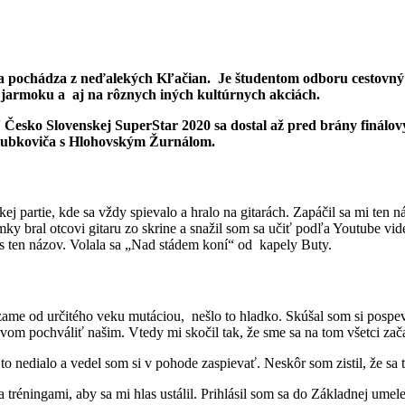
pochádza z neďalekých Kľačian. Je študentom odboru cestovný ru
 jarmoku a aj na rôznych iných kultúrnych akciách.
 V Česko Slovenskej SuperStar 2020 sa dostal až pred brány finálo
Jakubkoviča s Hlohovským Žurnálom.
j partie, kde sa vždy spievalo a hralo na gitarách. Zapáčil sa mi ten 
mky bral otcovi gitaru zo skrine a snažil som sa učiť podľa Youtube vi
es ten názov. Volala sa „Nad stádem koní“ od kapely Buty.
e od určitého veku mutáciou, nešlo to hladko. Skúšal som si pospevo
evom pochváliť našim. Vtedy mi skočil tak, že sme sa na tom všetci zač
mi to nedialo a vedel som si v pohode zaspievať. Neskôr som zistil, že 
réningami, aby sa mi hlas ustálil. Prihlásil som sa do Základnej umele