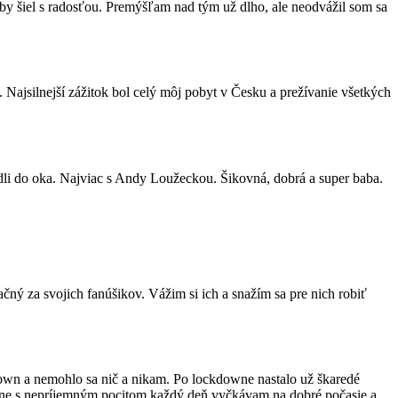
 by šiel s radosťou. Premýšľam nad tým už dlho, ale neodvážil som sa
 Najsilnejší zážitok bol celý môj pobyt v Česku a prežívanie všetkých
adli do oka. Najviac s Andy Loužeckou. Šikovná, dobrá a super baba.
ný za svojich fanúšikov. Vážim si ich a snažím sa pre nich robiť
kdown a nemohlo sa nič a nikam. Po lockdowne nastalo už škaredé
uálne s nepríjemným pocitom každý deň vyčkávam na dobré počasie a