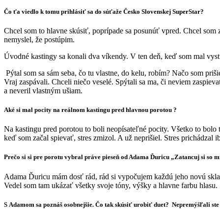
Čo ťa viedlo k tomu prihlásiť sa do súťaže Česko Slovenskej SuperStar?
Chcel som to hlavne skúsiť, poprípade sa posunúť vpred. Chcel som zaž
nemyslel, že postúpim.
Úvodné kastingy sa konali dva víkendy. V ten deň, keď som mal vystu
Pýtal som sa sám seba, čo tu vlastne, do kelu, robím? Načo som priš
Vraj zaspávali. Chceli niečo veselé. Spýtali sa ma, či neviem zaspie
a neveril vlastným ušiam.
Aké si mal pocity na reálnom kastingu pred hlavnou porotou ?
Na kastingu pred porotou to boli neopísateľné pocity. Všetko to bo
keď som začal spievať, stres zmizol. A už neprišiel. Stres prichádzal i
Prečo si si pre porotu vybral práve pieseň od Adama Ďuricu „Zatancuj si so 
Adama Ďuricu mám dosť rád, rád si vypočujem každú jeho novú skladbu
Vedel som tam ukázať všetky svoje tóny, výšky a hlavne farbu hlasu.
S Adamom sa poznáš osobnejšie. Čo tak skúsiť urobiť duet? Nepremýšľali st