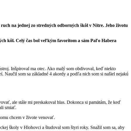
ch na jednej zo stredných odborných škôl v Nitre. Jeho životu
vých kôl. Celý čas bol veľkým favoritom a sám Paľo Habera
nástroj. Inšpiroval ma otec. Ako malý som obdivoval, keď niekto
deí. Naučil som sa základné 4 akordy a podľa nich som si našiel nejakú
vať, ale stále mi preskakoval hlas. Dokonca si pamätám, že keď
ali smiať.
sa tomu chcem v živote venovať.
ckej školy v Hlohovci a študoval som štyri roky. Snažil som sa, aby