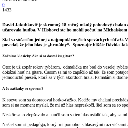
0
1433
David Jakubkovič je skromný 18 ročný mladý pohodový chalan a 
učarovala hudba. V Hlohovci ste ho mohli počuť na Michalskom
Stal sa súčasťou jednej z najpopulárnejších speváckych súťaží.
povedal, že jeho hlas je „brutálny“. Spoznajte bližšie Dávida 
Začnime klasicky. Ako si sa dostal ku gitare?
Otec je už zopár rokov rybárom, odmalička ma bral do veselej rybárske
dokázal hrať na gitare. Časom sa mi to zapáčilo až tak, že som potajo
jednoduchú pieseň, ktorá sa v tých akordoch hrala. Pamätám si dodn
A čo začiatky so spevom?
K spevu som sa dopracoval horko-ťažko. Keďže my chalani prechádzam
som si na moment myslel, že mi už hlas nepreskočí, šiel som sa so sp
Neskôr sa to zlepšovalo a naučil som sa ten hlas ustáliť tak, aby sa 
Našiel som si pedagóga, ktorý mi pomohol s hlasovými rozcvičkami a t