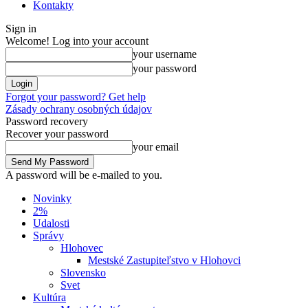
Kontakty
Sign in
Welcome! Log into your account
your username
your password
Forgot your password? Get help
Zásady ochrany osobných údajov
Password recovery
Recover your password
your email
A password will be e-mailed to you.
Novinky
2%
Udalosti
Správy
Hlohovec
Mestské Zastupiteľstvo v Hlohovci
Slovensko
Svet
Kultúra