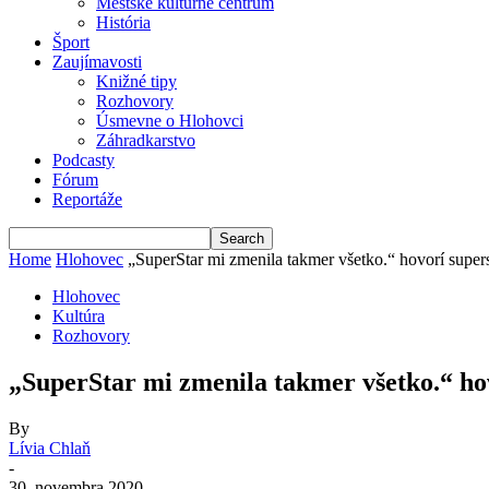
Mestské kultúrne centrum
História
Šport
Zaujímavosti
Knižné tipy
Rozhovory
Úsmevne o Hlohovci
Záhradkarstvo
Podcasty
Fórum
Reportáže
Home
Hlohovec
„SuperStar mi zmenila takmer všetko.“ hovorí super
Hlohovec
Kultúra
Rozhovory
„SuperStar mi zmenila takmer všetko.“ ho
By
Lívia Chlaň
-
30. novembra 2020