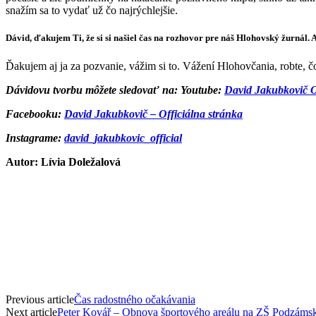
snažím sa to vydať už čo najrýchlejšie.
Dávid, ďakujem Ti, že si si našiel čas na rozhovor pre náš Hlohovský žurnál
Ďakujem aj ja za pozvanie, vážim si to. Vážení Hlohovčania, robte, č
Dávidovu tvorbu môžete sledovať na: Youtube:
David Jakubkovič Of
Facebooku:
David Jakubkovič – Officiálna stránka
Instagrame:
david_jakubkovic_official
Autor: Lívia Doležalová
Previous article
Čas radostného očakávania
Next article
Peter Kovář – Obnova športového areálu na ZŠ Podzáms