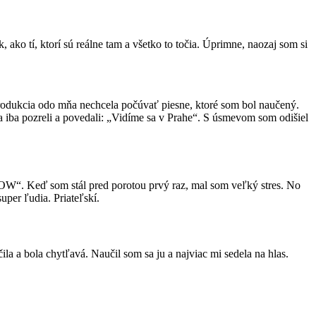
ako tí, ktorí sú reálne tam a všetko to točia. Úprimne, naozaj som si
produkcia odo mňa nechcela počúvať piesne, ktoré som bol naučený.
ňa iba pozreli a povedali: „Vidíme sa v Prahe“. S úsmevom som odišiel
WOW“. Keď som stál pred porotou prvý raz, mal som veľký stres. No
uper ľudia. Priateľskí.
 a bola chytľavá. Naučil som sa ju a najviac mi sedela na hlas.