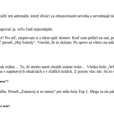
iť ten adrenalín, ktorý diváci za obrazovkami nevidia a nevnímajú tak, 
povať ja, veľa ľudí nepostúpilo.
iel? No nič, zaspievam si a idem späť domov. Keď som prišiel na rad, 
vať pieseň „Hej Sokoly“. Vravím, že to skúsim. Po speve sa všetci na m
lo tak reálne… To, že medzi nami chodili známe tváre… Všetko bolo „
ba v napínavých situáciách a v ďalších kolách. Z poroty viac nie. Sú to s
mnou“?
. Pieseň „Zatancuj si so mnou“ pre mňa bola Top 1. Mega sa mi páčila
e o tom?