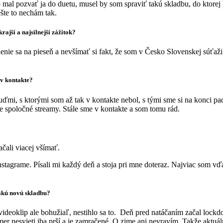
 mal pozvať ja do duetu, musel by som spraviť takú skladbu, do ktorej
šte to nechám tak.
ajší a najsilnejší zážitok?
enie sa na pieseň a nevšímať si fakt, že som v Česko Slovenskej súťaži.
 v kontakte?
ďmi, s ktorými som až tak v kontakte nebol, s tými sme si na konci p
me spoločné streamy. Stále sme v kontakte a som tomu rád.
ačali viacej všímať.
tagrame. Písali mi každý deň a stoja pri mne doteraz. Najviac som vďač
jakú novú skladbu?
 videoklip ale bohužiaľ, nestihlo sa to. Deň pred natáčaním začal loc
kmer nesvieti iba prší a je zamračené. O zime ani nevravím. Takže akt