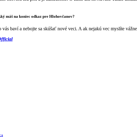
. Aký máš na koniec odkaz pre Hlohovčanov?
o vás baví a nebojte sa skúšať nové veci. A ak nejakú vec myslíte vážn
ficial
ka