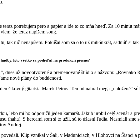
a.
 že teraz potrebujem pero a papier a ide to zo mňa hneď. Za 10 minú
ď viem, že teraz napíšem song.
u, tak nič nenapíšem. Pokúšal som sa o to už miliónkrát, sadnúť si tak
j hudby. Kto všetko sa podieľal na produkcii piesne?
d“, dnes už novootvorené a premenované štúdio s názvom: „Rovnako Rozd
ľame nové plány do budúcnosti.
den šikovný gitarista Marek Petrus. Ten mi nahral mega „naložené“ sólo
ou, lebo mi ho odporučil jeden kamarát. Jakub urobil celý scenár a pr
 pusu (haha). S hercami som si to užil, sú to úžasní ľudia. Nasmiali s
átov Andrej.
i povedali. Klip vznikal v Šali, v Maduniciach, v Hlohovci na Šianci a