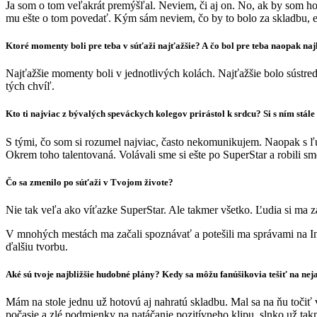
Ja som o tom veľakrát premýšľal. Neviem, či aj on. No, ak by som ho
mu ešte o tom povedať. Kým sám neviem, čo by to bolo za skladbu, e
Ktoré momenty boli pre teba v súťaži najťažšie? A čo bol pre teba naopak najkr
Najťažšie momenty boli v jednotlivých kolách. Najťažšie bolo sústred
tých chvíľ.
Kto ti najviac z bývalých speváckych kolegov prirástol k srdcu? Si s ním stále
S tými, čo som si rozumel najviac, často nekomunikujem. Naopak s ľu
Okrem toho talentovaná. Volávali sme si ešte po SuperStar a robili s
Čo sa zmenilo po súťaži v Tvojom živote?
Nie tak veľa ako víťazke SuperStar. Ale takmer všetko. Ľudia si ma z
V mnohých mestách ma začali spoznávať a potešili ma správami na Ins
ďalšiu tvorbu.
Aké sú tvoje najbližšie hudobné plány? Kedy sa môžu fanúšikovia tešiť na ne
Mám na stole jednu už hotovú aj nahratú skladbu. Mal sa na ňu točiť
počasie a zlé podmienky na natáčanie pozitívneho klipu, slnko už ta