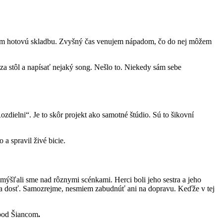
t mám hotovú skladbu. Zvyšný čas venujem nápadom, čo do nej môžem
 za stôl a napísať nejaký song. Nešlo to. Niekedy sám sebe
ielni“. Je to skôr projekt ako samotné štúdio. Sú to šikovní
 a spravil živé bicie.
emýšľali sme nad rôznymi scénkami. Herci boli jeho sestra a jeho
me sa dosť. Samozrejme, nesmiem zabudnúť ani na dopravu. Keďže v tej
 pod Šiancom
.