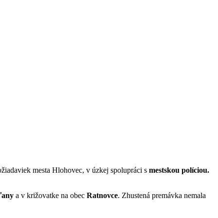
 požiadaviek mesta Hlohovec, v úzkej spolupráci s
mestskou políciou.
ťany
a v križovatke na obec
Ratnovce
. Zhustená premávka nemala