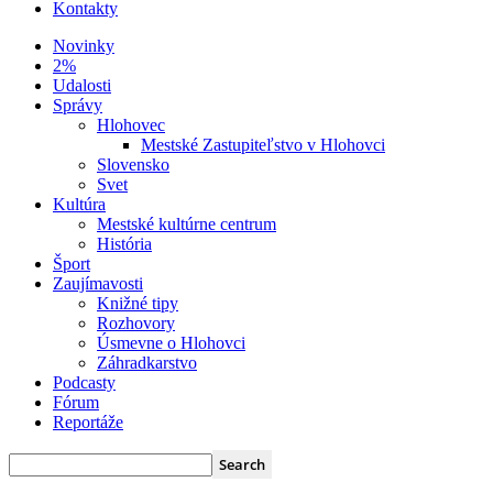
Kontakty
Novinky
2%
Udalosti
Správy
Hlohovec
Mestské Zastupiteľstvo v Hlohovci
Slovensko
Svet
Kultúra
Mestské kultúrne centrum
História
Šport
Zaujímavosti
Knižné tipy
Rozhovory
Úsmevne o Hlohovci
Záhradkarstvo
Podcasty
Fórum
Reportáže