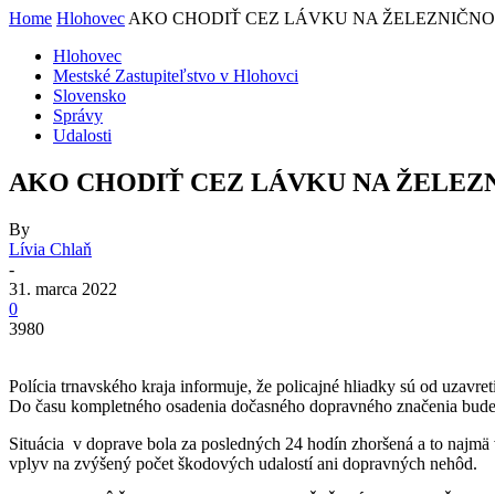
Home
Hlohovec
AKO CHODIŤ CEZ LÁVKU NA ŽELEZNIČN
Hlohovec
Mestské Zastupiteľstvo v Hlohovci
Slovensko
Správy
Udalosti
AKO CHODIŤ CEZ LÁVKU NA ŽELEZ
By
Lívia Chlaň
-
31. marca 2022
0
3980
Polícia trnavského kraja informuje, že policajné hliadky sú od uzavre
Do času kompletného osadenia dočasného dopravného značenia bude 
Situácia v doprave bola za posledných 24 hodín zhoršená a to najmä
vplyv na zvýšený počet škodových udalostí ani dopravných nehôd.