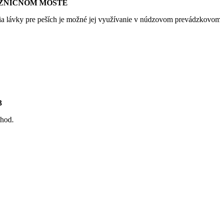
ZNIČNOM MOSTE
nia lávky pre peších je možné jej využívanie v núdzovom prevádzkovom 
3
 hod.