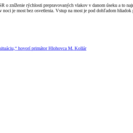
SR o zníženie rýchlosti prepravovaných vlakov v danom úseku a to najm
 v noci je most bez osvetlenia. Vstup na most je pod dohľadom hliadok p
ituáciu,“ hovorí primátor Hlohovca M. Kollár