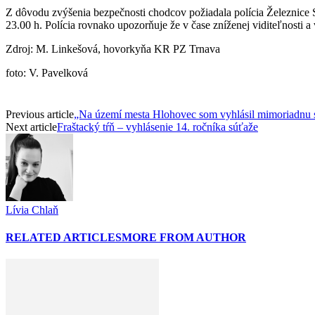
Z dôvodu zvýšenia bezpečnosti chodcov požiadala polícia Železnice 
23.00 h. Polícia rovnako upozorňuje že v čase zníženej viditeľnosti a
Zdroj: M. Linkešová, hovorkyňa KR PZ Trnava
foto: V. Pavelková
Previous article
„Na území mesta Hlohovec som vyhlásil mimoriadnu s
Next article
Fraštacký tŕň – vyhlásenie 14. ročníka súťaže
Lívia Chlaň
RELATED ARTICLES
MORE FROM AUTHOR