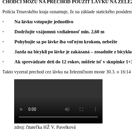
CHODCI MÔŽU NA PRECHOD POUŽIŤ LÁVKU NA ŽEL
E
Polícia Trnavského kraja oznamuje, že na základe statického posúde
·
Na lávku vstupujte jednotlivo
·
Dodržujte vzájomnú vzdialenosť min. 2,60 m
·
Pohybujte sa po lávke iba voľným krokom, nebežte
·
Jazda na bicykli po lávke je zakázaná – zosadnite z bicykla
·
Ak sprevádzate deti do 12 rokov, môžete ísť v skupinke 1+
Takto vyzeral prechod cez lávku na železničnom moste 30.3. o 16:14
zdroj: čitateľka HŽ V. Pavelková