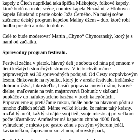
kapely z Čiech napríklad taká špička Mlékojedy, folkové kapely,
ktoré budú na malej scéne, country kapela Neznámi, z Hlohovca
kapela Blueland z partie okolo Joža Černého. Na malej scéne
začneme detský program kapelou Maliny džem – duo, ktoré robí
hudbu pre deti a robia to dobre.
Celé to bude moderovať Martin „Chyno“ Chynoranský, ktorý je s
nami od začiatku.
Sprievodný program festivalu.
Festival začína v piatok, hlavný deň je sobota od rána príjemnom v
tieni košatých storočných stromov. V tejto chvíli máme
pripravených asi 30 sprievodných podujatí. Od Cesty rozprávkovým
lesom, člnkovanie na rybníku, ktorý je v areále festivalu, indiánske
dobrodružstvá, lukostreľba, hasiči pripravia lanovú dráhu, tvorivé
dielne, maľovanie na tvár, majstrovstvá Bohuníc v skákaní
pupkáčov do nafukovacieho bazéna v troch kategóriách..
Pripravujeme aj pretĺáčanie rukou, finále bude na hlavnom pódiu a
mnoho ďalších súťaží. Máme veľké šťastie, že máme taký krásny,
rozľahlý areál, každý si nájde svoj tieň, svoje miesto aj pri veľkom
počte účastníkov. Amfiteáter má kapacitu zhruba 4000 ľudí,
vyhradené je miesto pre gastro zónu s pestrým výberom jedál,
kaviarničkou, čapovanou zmrzlinou, obrovský park,