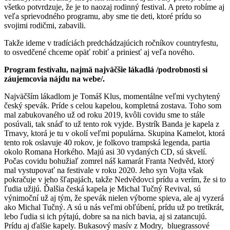
všetko potvrdzuje, že je to naozaj rodinný festival. A preto robíme aj
veľa sprievodného programu, aby sme tie deti, ktoré prídu so
svojimi rodičmi, zabavili.
Takže ideme v tradíciách predchádzajúcich ročníkov countryfestu,
to osvedčené chceme opäť robiť a priniesť aj veľa nového.
Program festivalu, najmä najväčšie lákadlá /podrobnosti si
záujemcovia nájdu na webe/.
Najväčším lákadlom je Tomáš Klus, momentálne veľmi vychytený
český spevák. Príde s celou kapelou, kompletná zostava. Toho som
mal zabukovaného už od roku 2019, kvôli covidu sme to stále
posúvali, tak snáď to už tento rok vyjde. Bystrík Banda je kapela z
Trnavy, ktorá je tu v okolí veľmi populárna. Skupina Kamelot, ktorá
tento rok oslavuje 40 rokov, je folkovo trampská legenda, partia
okolo Romana Horkého. Majú asi 30 vydaných CD, sú skvelí.
Počas covidu bohužiaľ zomrel náš kamarát Franta Nedvěd, ktorý
mal vystupovať na festivale v roku 2020. Jeho syn Vojta však
pokračuje v jeho šľapajách, takže Nedvědovci prídu a verím, že si to
ľudia užijú. Ďalšia česká kapela je Michal Tučný Revival, sú
výnimoční už aj tým, že spevák nielen výborne spieva, ale aj vyzerá
ako Michal Tučný. A sú u nás veľmi obľúbení, prídu už po tretíkrát,
lebo ľudia si ich pýtajú, dobre sa na nich bavia, aj si zatancujú.
Prídu aj ďalšie kapely. Bukasový masív z Modry, bluegrassové