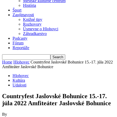
Mestské kultúrne centrum
História
Šport
Zaujímavosti
Knižné tipy
Rozhovory
Úsmevne o Hlohovci
Záhradkarstvo
Podcasty
Fórum
Reportáže
Home
Hlohovec
Countryfest Jaslovské Bohunice 15.-17. júla 2022
Amfiteáter Jaslovské Bohunice
Hlohovec
Kultúra
Udalosti
Countryfest Jaslovské Bohunice 15.-17.
júla 2022 Amfiteáter Jaslovské Bohunice
By