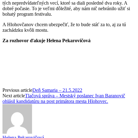
tých nepredvídateľných vecí, ktoré sa diali posledné dva roky. A
dobré počasie. To je veľmi dôležité, aby nám nič nebránilo užiť si
bohatý program festivalu.
A Hlohovčanov chcem ubezpečiť, že to bude stáť za to, aj za tú
zachádzku kvôli mostu.
Za rozhovor ďakuje Helena Pekarovičová
Previous article
Deň Samaria – 21.5.2022
Next article
Tlačová správa – Mestský poslanec Ivan Baranovič
ohlásil kandidatúru na post primátora mesta Hlohovec.
Helena Pekarovičová