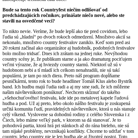
Bude sa tento rok Countryfest niečím odlišovať od
predchádzajúcich ročníkov, prinášate niečo nové, alebo ste
stavili na osvedčené veci?
To nikto nevie. Veríme, že bude lepší ako tie pred covidom, lebo
ľudia sú „hladní“ po dvoch rokoch odmedzení. Množstvo akcií sa
nekonalo, množstvo country festivalov zaniklo. Keď som pred asi
20 rokmi začínal ako organizátor aj hudobník, podobných festivalov
bolo možno tridsať. Dnes ich zrátam na jednej ruke. Nevýhodou
country scény je, že publikum starne a ja ako dramaturg pociťujem
veľmi výrazne, že aj hviezdy country starnú. Niektorí už sú v
hudobnom nebi a tí mladí ich celkom nenahradili, nie sú takí
populárni, je tam po nich diera. Preto náš program dopĺňame
pesničkármi, tento rok to bude headliner Tomáš Klus alebo Bystrík
band. Ich hudbu majú ľudia radi a aj my sme radi, že ich môžeme
našim návštevníkom ponúknuť. Nechcem skĺznuť do takého
„všehochuťového! festivalu, kde ide po metalovej kapele ľudová
hudba a pod. Už aj preto, lebo okolo nášho festivalu je zoskupená
určitá komunita ľudí, pravidelných návštevníkov, ktorá u nás stanuje
celý víkend. Vyslovene sa dohodnú rodiny z celého Slovenska i z
Čiech, lebo máme veľký park, v ktorom sa dá stanovať. Je to
pohodová partia, ktorá hrá pri stánkoch až do rána bieleho, nie sú
tam nijaké problémy, nevznikajú konflikty. Chceme to udržať v tom
country, lebo country nie je len hudba ale aj životný postoj. Toto