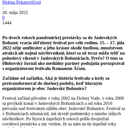
Helena Pekarovičová
-
20. mája 2022
0
1444
Po dvoch rokoch pandemickej prestávky sa do Jaslovských
Bohuníc vracia obľúbený festival pre celú rodinu. 15. – 17. júla
2022 ožije amfiteáter a jeho krásne okolie hudbou, množstvom
atrakcií ale najmä návštevníkmi, ktorí sa už teraz môžu tešiť na
pohodový víkend v Jaslovských Bohuniciach. Prečo? O tom sa
Hlohovský žurnál ako mediálny partner podujatia porozprával
s organizátorom festivalu Romanom Áčom.
Začnime od začiatku. Aká je história festivalu a kedy sa
pretransformoval do dnešnej podoby, keď hlavným
organizátorom je obec Jaslovské Bohunice?
Festival začínal pôvodne v roku 2002 na Dobrej Vode, v roku 2006
sa prvýkrát konal v Jaslovských Bohuniciach a od roku 2016
prevzala nad festivalom záštitu obec Jaslovské Bohunice. Festival sa
v Bohuniciach udomácnil, má skvelé podmienky a mnoho stálych
návšteníkov. Po štyroch úspešných rokoch prišla dvojročná
covidová prestávka a my veríme, že sa nám na tie úspešné roky