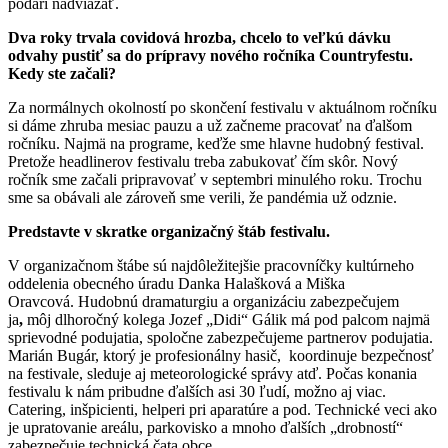
podarí nadviazať.
Dva roky trvala covidová hrozba, chcelo to veľkú dávku
odvahy pustiť sa do prípravy nového ročníka Countryfestu.
Kedy ste začali?
Za normálnych okolností po skončení festivalu v aktuálnom ročníku
si dáme zhruba mesiac pauzu a už začneme pracovať na ďalšom
ročníku. Najmä na programe, keďže sme hlavne hudobný festival.
Pretože headlinerov festivalu treba zabukovať čím skôr. Nový
ročník sme začali pripravovať v septembri minulého roku. Trochu
sme sa obávali ale zároveň sme verili, že pandémia už odznie.
Predstavte v skratke organizačný štáb festivalu.
V organizačnom štábe sú najdôležitejšie pracovníčky kultúrneho
oddelenia obecného úradu Danka Halašková a Miška
Oravcová. Hudobnú dramaturgiu a organizáciu zabezpečujem
ja
,
môj dlhoročný kolega Jozef „Didi“ Gálik má pod palcom najmä
sprievodné podujatia, spoločne zabezpečujeme partnerov podujatia.
Marián Bugár, ktorý je profesionálny hasič, koordinuje bezpečnosť
na festivale, sleduje aj meteorologické správy atď. Počas konania
festivalu k nám pribudne ďalších asi 30 ľudí, možno aj viac.
Catering, inšpicienti, helperi pri aparatúre a pod. Technické veci ako
je upratovanie areálu, parkovisko a mnoho ďalších „drobností“
zabezpečuje technická čata obce.