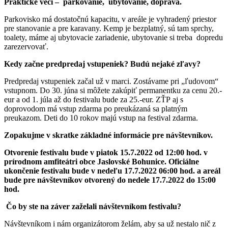
Praktické veci – parkovanie, ubytovanie, doprava.
Parkovisko má dostatočnú kapacitu, v areále je vyhradený priestor
pre stanovanie a pre karavany. Kemp je bezplatný, sú tam sprchy,
toalety, máme aj ubytovacie zariadenie, ubytovanie si treba dopredu
zarezervovať.
Kedy začne predpredaj vstupeniek? Budú nejaké zľavy?
Predpredaj vstupeniek začal už v marci. Zostávame pri „ľudovom“
vstupnom. Do 30. júna si môžete zakúpiť permanentku za cenu 20.-
eur a od 1. júla až do festivalu bude za 25.-eur. ZŤP aj s
doprovodom má vstup zdarma po preukázaná sa platným
preukazom. Deti do 10 rokov majú vstup na festival zdarma.
Zopakujme v skratke základné informácie pre návštevníkov.
Otvorenie festivalu bude v piatok 15.7.2022 od 12:00 hod. v
prírodnom amfiteátri obce Jaslovské Bohunice. Oficiálne
ukončenie festivalu bude v nedeľu 17.7.2022 06:00 hod. a areál
bude pre návštevníkov otvorený do nedele 17.7.2022 do 15:00
hod.
Čo by ste na záver zaželali návštevníkom festivalu?
Návštevníkom i nám organizátorom želám, aby sa už nestalo nič z