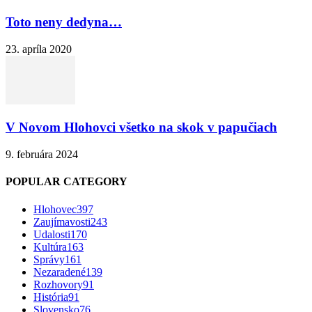
Toto neny dedyna…
23. apríla 2020
V Novom Hlohovci všetko na skok v papučiach
9. februára 2024
POPULAR CATEGORY
Hlohovec
397
Zaujímavosti
243
Udalosti
170
Kultúra
163
Správy
161
Nezaradené
139
Rozhovory
91
História
91
Slovensko
76