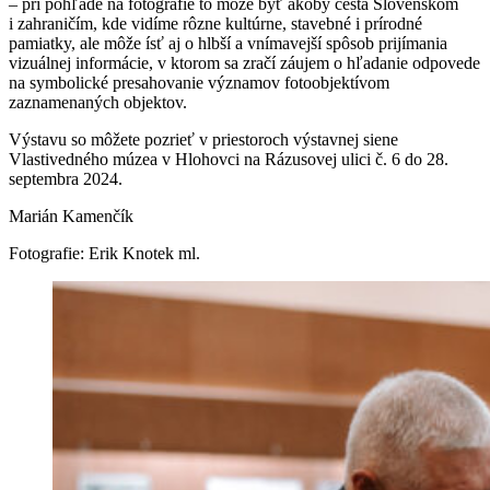
– pri pohľade na fotografie to môže byť akoby cesta Slovenskom
i zahraničím, kde vidíme rôzne kultúrne, stavebné i prírodné
pamiatky, ale môže ísť aj o hlbší a vnímavejší spôsob prijímania
vizuálnej informácie, v ktorom sa zračí záujem o hľadanie odpovede
na symbolické presahovanie významov fotoobjektívom
zaznamenaných objektov.
Výstavu so môžete pozrieť v priestoroch výstavnej siene
Vlastivedného múzea v Hlohovci na Rázusovej ulici č. 6 do 28.
septembra 2024.
Marián Kamenčík
Fotografie: Erik Knotek ml.