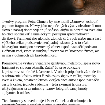
Tvorivý program Petra Chmelu by sme mohli „žánrovo“ uchopiť
pojmom fragment. Názvy jeho nepočetných výstav obsahovali toto
slovo a naozaj dobre vyjadrujú spôsob, akým sa pozerá na svet, ako
ho chce spoznávať a umeleckými postupmi sprostredkovať
divákovi. Fragment ako úlomok, zlomok či úryvok alebo malá časť
väčšieho celku predstavuje nenápadný, skromný, o to však
hĺbavejšou stratégiou smerovaný zámer aspoň naznačiť podstatu
zložitosti vecí, ktoré sa ukrývajú nielen vo veľkoleposti života, ale
najmä v dôkazoch ich každodennosti.
Pomenovanie výstavy vyjadrené genitívnou metaforou spája slovo
fragment so slovom okamih. Zatiaľ čo prvé odkazuje
k priestorovosti, druhé k časovosti. V oboch prípadoch však ide iba
o zobrazenia kúskov miest či zábleskov dejov z veľkej mozaiky
sveta a života, prostredníctvom ktorých chce autor aspoň naznačiť
cesty k celku, jednote a identite – teda akémusi tajomstvu,
ukrývajúcemu sa za mimikry tvarov fotografovanej hmoty
a plynúcich udalostí.
Tieto kontexty si uvedomuje i Peter Chmela a distribuuje ich
prostredníctvom viacerých svojich tvorivých prejavov –