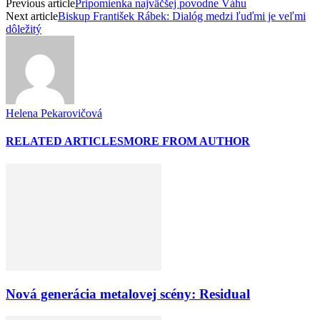
Previous article
Pripomienka najväčšej povodne Váhu
Next article
Biskup František Rábek: Dialóg medzi ľuďmi je veľmi
dôležitý
Helena Pekarovičová
RELATED ARTICLES
MORE FROM AUTHOR
Nová generácia metalovej scény: Residual