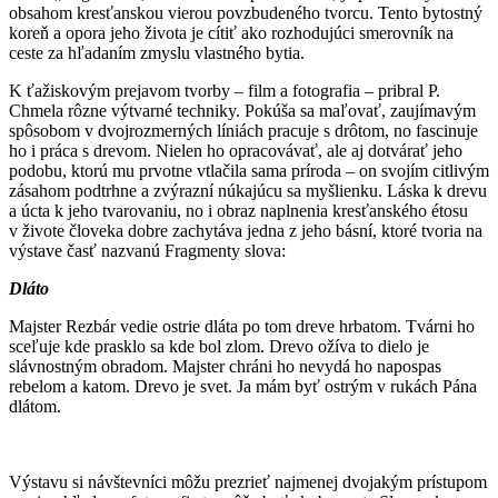
obsahom kresťanskou vierou povzbudeného tvorcu. Tento bytostný
koreň a opora jeho života je cítiť ako rozhodujúci smerovník na
ceste za hľadaním zmyslu vlastného bytia.
K ťažiskovým prejavom tvorby – film a fotografia – pribral P.
Chmela rôzne výtvarné techniky. Pokúša sa maľovať, zaujímavým
spôsobom v dvojrozmerných líniách pracuje s drôtom, no fascinuje
ho i práca s drevom. Nielen ho opracovávať, ale aj dotvárať jeho
podobu, ktorú mu prvotne vtlačila sama príroda – on svojím citlivým
zásahom podtrhne a zvýrazní núkajúcu sa myšlienku. Láska k drevu
a úcta k jeho tvarovaniu, no i obraz naplnenia kresťanského étosu
v živote človeka dobre zachytáva jedna z jeho básní, ktoré tvoria na
výstave časť nazvanú Fragmenty slova:
Dláto
Majster Rezbár vedie ostrie dláta po tom dreve hrbatom. Tvárni ho
sceľuje kde prasklo sa kde bol zlom. Drevo ožíva to dielo je
slávnostným obradom. Majster chráni ho nevydá ho napospas
rebelom a katom. Drevo je svet. Ja mám byť ostrým v rukách Pána
dlátom.
Výstavu si návštevníci môžu prezrieť najmenej dvojakým prístupom