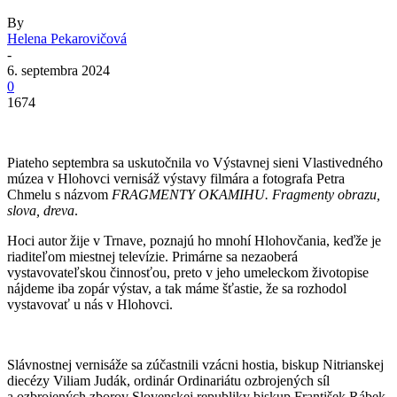
By
Helena Pekarovičová
-
6. septembra 2024
0
1674
Piateho septembra sa uskutočnila vo Výstavnej sieni Vlastivedného
múzea v Hlohovci vernisáž výstavy filmára a fotografa Petra
Chmelu s názvom
FRAGMENTY OKAMIHU. Fragmenty obrazu,
slova, dreva
.
Hoci autor žije v Trnave, poznajú ho mnohí Hlohovčania, keďže je
riaditeľom miestnej televízie. Primárne sa nezaoberá
vystavovateľskou činnosťou, preto v jeho umeleckom životopise
nájdeme iba zopár výstav, a tak máme šťastie, že sa rozhodol
vystavovať u nás v Hlohovci.
Slávnostnej vernisáže sa zúčastnili vzácni hostia, biskup Nitrianskej
diecézy Viliam Judák, ordinár Ordinariátu ozbrojených síl
a ozbrojených zborov Slovenskej republiky biskup František Rábek,