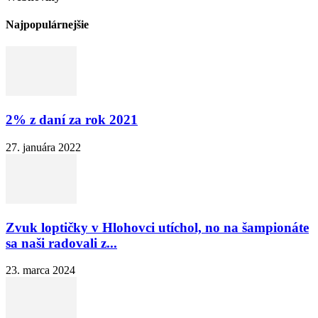
Najpopulárnejšie
2% z daní za rok 2021
27. januára 2022
Zvuk loptičky v Hlohovci utíchol, no na šampionáte
sa naši radovali z...
23. marca 2024