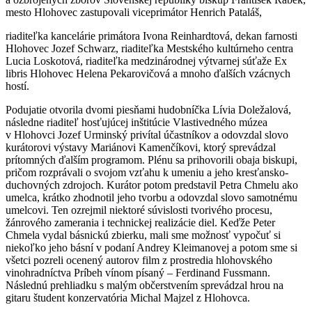
mesto Hlohovec zastupovali viceprimátor Henrich Pataláš,
riaditeľka kancelárie primátora Ivona Reinhardtová, dekan farnosti
Hlohovec Jozef Schwarz, riaditeľka Mestského kultúrneho centra
Lucia Loskotová, riaditeľka medzinárodnej výtvarnej súťaže Ex
libris Hlohovec Helena Pekarovičová a mnoho ďalších vzácnych
hostí.
Podujatie otvorila dvomi piesňami hudobníčka Lívia Doležalová,
následne riaditeľ hosťujúcej inštitúcie Vlastivedného múzea
v Hlohovci Jozef Urminský privítal účastníkov a odovzdal slovo
kurátorovi výstavy Mariánovi Kamenčíkovi, ktorý sprevádzal
prítomných ďalším programom. Plénu sa prihovorili obaja biskupi,
pričom rozprávali o svojom vzťahu k umeniu a jeho kresťansko-
duchovných zdrojoch. Kurátor potom predstavil Petra Chmelu ako
umelca, krátko zhodnotil jeho tvorbu a odovzdal slovo samotnému
umelcovi. Ten ozrejmil niektoré súvislosti tvorivého procesu,
žánrového zamerania i technickej realizácie diel. Keďže Peter
Chmela vydal básnickú zbierku, mali sme možnosť vypočuť si
niekoľko jeho básní v podaní Andrey Kleimanovej a potom sme si
všetci pozreli ocenený autorov film z prostredia hlohovského
vinohradníctva Príbeh vínom písaný – Ferdinand Fussmann.
Následnú prehliadku s malým občerstvením sprevádzal hrou na
gitaru študent konzervatória Michal Majzel z Hlohovca.