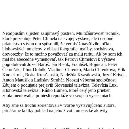
Neodpustím si jeden zaujímavý postreh. Multižánrovosť techník,
ktoré prezentuje Peter Chmela na svojej výstave, ale i osobné
priateľstvo s tvorcom spôsobili, že vernisáž navštívilo toľko
hlohovských umelcov v oblasti fotografie, maľby, sochárstva,
drevorezby, že to možno považovať za malú raritu. Ak by som ich
mal iba abecedne vymenovať, tak Petrovi Chmelovi k výstave
pogratulovali Jozef Baroš, Ján Bielik, František Bojničan, Peter
Černušák, Tibor Dolník, Vladimír Chrenko, Marta Chrenková, Erik
Knotek ml., Beáta Krasňanská, Nadežda Kvasňovská, Jozef Krivda,
Anton Matušík a Ladislav Struhár. Naozaj výborná spoločnosť.
Záujem o podujatie prejavili Slovenská televízia, Televízia Lux,
Hlohovská televízia i Rádio Lumen, ktoré celý jeho priebeh
zdokumentovali a priniesli reportáže vo svojich vysielaniach.
Aby sme sa trochu zorientovali v tvorbe vystavujúceho autora,
prinášame krátky pohľad na jeho život i umelecké aktivity.