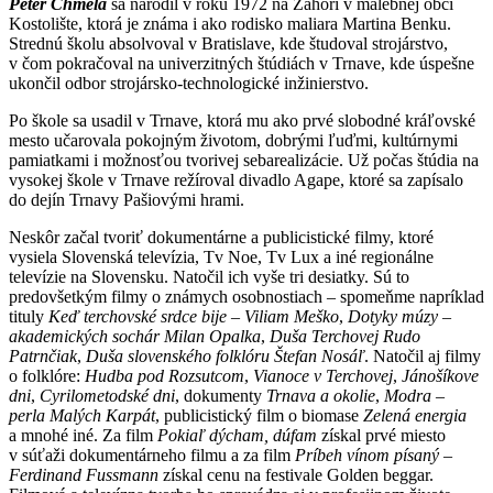
Peter Chmela
sa narodil v roku 1972 na Záhorí v malebnej obci
Kostolište, ktorá je známa i ako rodisko maliara Martina Benku.
Strednú školu absolvoval v Bratislave, kde študoval strojárstvo,
v čom pokračoval na univerzitných štúdiách v Trnave, kde úspešne
ukončil odbor strojársko-technologické inžinierstvo.
Po škole sa usadil v Trnave, ktorá mu ako prvé slobodné kráľovské
mesto učarovala pokojným životom, dobrými ľuďmi, kultúrnymi
pamiatkami i možnosťou tvorivej sebarealizácie. Už počas štúdia na
vysokej škole v Trnave režíroval divadlo Agape, ktoré sa zapísalo
do dejín Trnavy Pašiovými hrami.
Neskôr začal tvoriť dokumentárne a publicistické filmy, ktoré
vysiela Slovenská televízia, Tv Noe, Tv Lux a iné regionálne
televízie na Slovensku. Natočil ich vyše tri desiatky. Sú to
predovšetkým filmy o známych osobnostiach – spomeňme napríklad
tituly
Keď terchovské srdce bije – Viliam Meško
,
Dotyky múzy –
akademických sochár Milan Opalka
,
Duša Terchovej Rudo
Patrnčiak
,
Duša slovenského folklóru Štefan Nosáľ
. Natočil aj filmy
o folklóre:
Hudba pod Rozsutcom
,
Vianoce v Terchovej
,
Jánošíkove
dni
,
Cyrilometodské dni
, dokumenty
Trnava a okolie
,
Modra –
perla Malých Karpát
, publicistický film o biomase
Zelená energia
a mnohé iné. Za film
Pokiaľ dýcham, dúfam
získal prvé miesto
v súťaži dokumentárneho filmu a za film
Príbeh vínom písaný –
Ferdinand Fussmann
získal cenu na festivale Golden beggar.