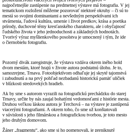
najpočetnejšie zastúpenie na predmetnej výstave má fotografia. V jej
tematickom rozložení môžeme pozorovať niektoré okruhy – či sú to
mestá so svojimi dominantami a nevšedným perspektívami ich
stvárnenia, ľudová kultúra, umenie i život predkov, krása a poetika
prírody, duchovné témy kresťanského charakteru, ale i obyčajnosť
ľudského života v jeho jednoduchosti a základných hodnotách.
Tvorivý výraz myšlienkového posolstva je umocnený i tým, že ide
o čiernobielu fotografiu.
Pozorný divák zaregistruje, že výstava vzdáva okrem iného hold
dvom mestám, ktoré hrajú v živote autora podstatnú úlohu. Je to,
samozrejme, Trnava. Fotoobjektívom odhaľuje jej skryté tajomstvá
i zabudnutú a na prvý pohľad nezbadanú historickú pamäť uličiek
v blízkosti stredovekých hradieb.
Ak by sme s autorom vyrazili na fotografickú prechádzku do starej
Trnavy, určite by nás zaujal bohatými vedomosťami z histórie mesta.
Druhou veľkou láskou autora je Terchová – na výstave je zastúpená
viacerými fotografiami. A okrem toho, čo sme už konštatovali
v súvislosti s jeho filmárskou a fotografickou tvorbou, je toto mesto
jeho druhým domovom.
Žáner „fragmentu“, ako sme si ho pomenovali, je preniknutý