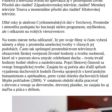
Filmová a televízna tvorba ho sprevádza aj v profesijnom živote.
Pôsobil ako riaditeľ Západoslovenskej televízie, riaditeľ Mestskej
televízie Trnava a momentálne pôsobí ako riaditeľ Hlohovskej
televízie.
Dlhé roky je aktérom Cyrilometodských dní v Terchovej. Prostredie
i atmosféra podujatia ho fascinujú nielen programom, myšlienkou,
ale i odkazom na svätých vierozvestcov.
Na tomto mieste treba zdôrazniť, že pre svoje filmy si často vyberá
námety a témy z prostredia umeleckej tvorby v rôznych jej
podobách. Často tak sprístupní prostredníctvom televíznych
obrazoviek širokej verejnosti životné hodnoty a tvorbu osobností,
ktoré sú v pravom slova zmysle celebritami ducha – tvoria trvalé
hodnoty hodné obdivu a nasledovania. Popri filmovej činnosti sa
venuje fotografickej tvorbe. Zaujala ho aj poézia ako ďalší spôsob
vyjadrenia duchovných hodnôt človeka spojených s kresťanským
humanizmom a spiritualitou, preto vydal zbierku duchovných básní
Mojím pohľadom
(2009). V ostatnom období skúša pracovať
s drevom a venuje sa drevorezbe, drevenej plastike, no zaujala ho aj
maľba a práca s drôtom.