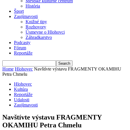
Mestské kultúrne centrum
História
Šport
Zaujímavosti
Knižné tipy
Rozhovory
Úsmevne o Hlohovci
Záhradkarstvo
Podcasty
Fórum
Reportáže
Home
Hlohovec
Navštívte výstavu FRAGMENTY OKAMIHU
Petra Chmelu
Hlohovec
Kultúra
Reportáže
Udalosti
Zaujímavosti
Navštívte výstavu FRAGMENTY
OKAMIHU Petra Chmelu