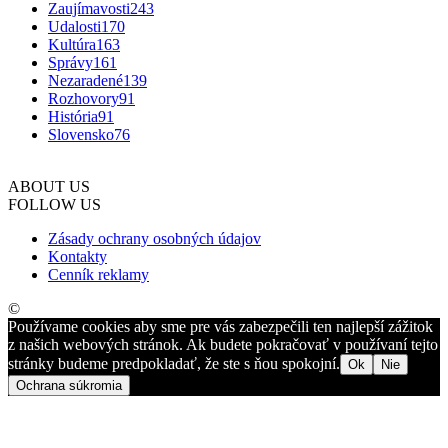
Zaujímavosti
243
Udalosti
170
Kultúra
163
Správy
161
Nezaradené
139
Rozhovory
91
História
91
Slovensko
76
ABOUT US
FOLLOW US
Zásady ochrany osobných údajov
Kontakty
Cenník reklamy
©
Používame cookies aby sme pre vás zabezpečili ten najlepší zážitok
z našich webových stránok. Ak budete pokračovať v používaní tejto
stránky budeme predpokladať, že ste s ňou spokojní.
Ok
Nie
Ochrana súkromia