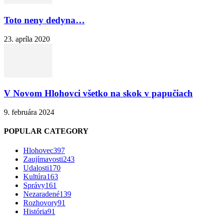
Toto neny dedyna…
23. apríla 2020
V Novom Hlohovci všetko na skok v papučiach
9. februára 2024
POPULAR CATEGORY
Hlohovec
397
Zaujímavosti
243
Udalosti
170
Kultúra
163
Správy
161
Nezaradené
139
Rozhovory
91
História
91