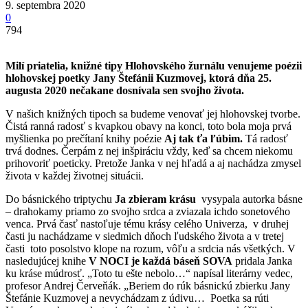
9. septembra 2020
0
794
Milí priatelia, knižné tipy Hlohovského žurnálu venujeme poézii
hlohovskej poetky Jany Štefánii Kuzmovej, ktorá dňa 25.
augusta 2020 nečakane dosnívala sen svojho života.
V našich knižných tipoch sa budeme venovať jej hlohovskej tvorbe.
Čistá ranná radosť s kvapkou obavy na konci, toto bola moja prvá
myšlienka po prečítaní knihy poézie
Aj tak ťa ľúbim.
Tá radosť
trvá dodnes. Čerpám z nej inšpiráciu vždy, keď sa chcem niekomu
prihovoriť poeticky. Pretože Janka v nej hľadá a aj nachádza zmysel
života v každej životnej situácii.
Do básnického triptychu
Ja zbieram krásu
vysypala autorka básne
– drahokamy priamo zo svojho srdca a zviazala ichdo sonetového
venca. Prvá časť nastoľuje tému krásy celého Univerza, v druhej
časti ju nachádzame v siedmich dňoch ľudského života a v tretej
časti toto posolstvo klope na rozum, vôľu a srdcia nás všetkých. V
nasledujúcej knihe
V NOCI je každá báseň SOVA
pridala Janka
ku kráse múdrosť. „Toto tu ešte nebolo…“ napísal literárny vedec,
profesor Andrej Červeňák. „Beriem do rúk básnickú zbierku Jany
Štefánie Kuzmovej a nevychádzam z údivu… Poetka sa rúti