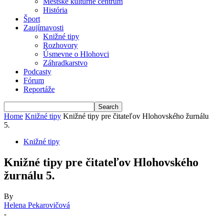
Mestské kultúrne centrum
História
Šport
Zaujímavosti
Knižné tipy
Rozhovory
Úsmevne o Hlohovci
Záhradkarstvo
Podcasty
Fórum
Reportáže
Home
Knižné tipy
Knižné tipy pre čitateľov Hlohovského žurnálu
5.
Knižné tipy
Knižné tipy pre čitateľov Hlohovského
žurnálu 5.
By
Helena Pekarovičová
-