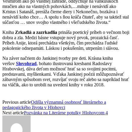
Vesmírom ako po vlastnej záhrade, oddychuje na vankúšikoch
mračien ako na vlastných pohovkách,…miluje i nenávidí ako
Kristus i Satanáš, preráža čierne diery i Nekonečno, bozkáva i
nenávidí koho chce… A spolu s ňou kráča čitateľ, aby sa taktiež stal
súčasťou … snov svojho vlastného i všeľudského života.“
Kniha
Zrkadlá a zazrkadlia
prináša poetický príbeh o večnom boji
dobra a zla. Medzi básne vstupuje nový prvok, prozaická časť.
Príbeh Anije, ktorá prechádza všetkým, čím prechádza ľudské
pokolenie odnepamäti. Láskou i pokušením, utrpením i slávou.
Na záver načriem do Jankinej tvorby pre deti. Krásna kniha
veršov
Slovohrad
, bohato ilustrovaná kresbami Radoslavy
Hrabovskej, dáva deťom možnosť hrať sa so svojimi pocitmi,
predstavami, myšlienkami. Vďaka Jankinej poézii
môžupoznávať
zábavným spôsobom svet
,
rozvíjať svoju reč alebo sa napríklad hrať
na vláčik, ako to urobili na uvedení knihy v roku 2018.
Previous article
Odišla významná osobnosť literárneho a
pedagogického života v Hlohovci
Next article
Pozvánka na Literárne potulky Hlohovcom 4