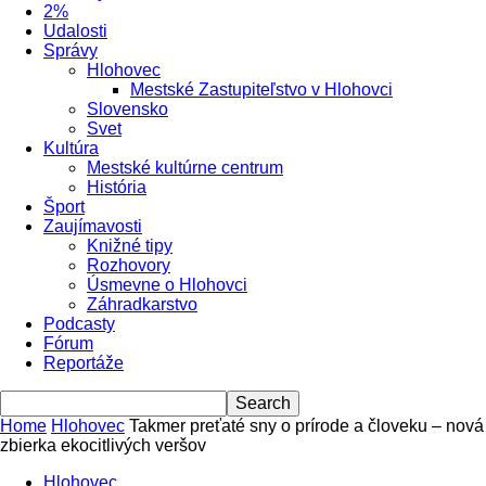
2%
Udalosti
Správy
Hlohovec
Mestské Zastupiteľstvo v Hlohovci
Slovensko
Svet
Kultúra
Mestské kultúrne centrum
História
Šport
Zaujímavosti
Knižné tipy
Rozhovory
Úsmevne o Hlohovci
Záhradkarstvo
Podcasty
Fórum
Reportáže
Home
Hlohovec
Takmer preťaté sny o prírode a človeku – nová
zbierka ekocitlivých veršov
Hlohovec