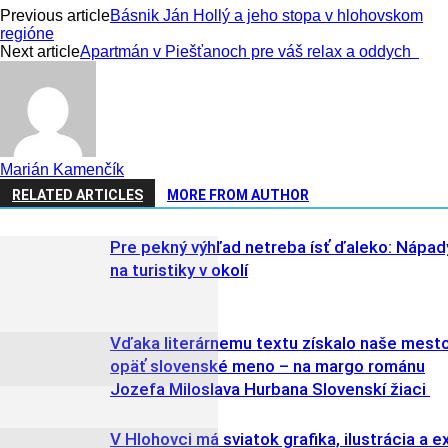
Previous article
Básnik Ján Hollý a jeho stopa v hlohovskom
regióne
Next article
Apartmán v Piešťanoch pre váš relax a oddych
Marián Kamenčík
RELATED ARTICLES
MORE FROM AUTHOR
Pre pekný výhľad netreba ísť ďaleko: Nápad
na turistiky v okolí
Vďaka literárnemu textu získalo naše mest
opäť slovenské meno – na margo románu
Jozefa Miloslava Hurbana Slovenskí žiaci
V Hlohovci má sviatok grafika, ilustrácia a e