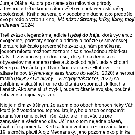
Juraja Oláha. Autora poznáme ako milovníka prírody
a bystroduchého komentátora všetkých pokriveností našej
spoločnosti. Kniha sa venuje v podobnom duchu ako predošlé
dve prírode a vzťahu k nej.
Má názov
Stromy, kríky, liany, moji
miluvaní
(2024).
Tretí zväzok legendárnej edície
Hybaj do hája
, ktorá vyviera z
dvojjedinej podstaty spojenia prírody a poézie (v slovenskej
literatúre tak často prevereného zväzku), nám ponúka na
jednom mieste možnosť zoznámiť sa s nevšednou zbierkou
ďalších zástupcov prírodnej ríše, kto­rých nájdeme ako
obyvateľov malebného miesta „kúsok od raja“, teda v chotári
Bereg na Posádke pri Dvorníkoch v okrese Hlohovec. Po
atlase hrí­bov (
Rýmuvaný atlas hríbov do vačku
, 2020) a herbári
rastlín (
Bilyny? De bilyny… Kvetyny fraštacké!
, 2022) sa
zahĺbime v aktuálnej kni­he do čítania o stromoch, kríkoch a
lianách. Ako sme si už zvykli, bude to čítanie svojské, poučné,
zábavné a najmä výstižné.
Nie je ničím zvláštnym, že územie po oboch brehoch rieky Váh,
ktorá je životodarnou tepnou krajiny, bolo azda odnepamäti
prame­ňom umeleckej inšpirácie, ale i motiváciou pre
zamyslenia všedného dňa. Učí nás o tom nejedna báseň,
úvaha či spomienka. Keď sa touto vodnou cestou začiatkom
19. storočia plavil Alojz Med­ňanský, jeho pozorné oko pltníka