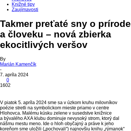
Knižné tipy
Zaujímavosti
Takmer preťaté sny o prírode
a človeku – nová zbierka
ekocitlivých veršov
By
Marián Kamenčík
-
7. apríla 2024
0
1602
V piatok 5. apríla 2024 sme sa v úzkom kruhu milovníkov
poézie stretli na symbolickom mieste priamo v centre
Hlohovca. Malému kúsku zelene v susedstve knižnice
a bývalého AXA klubu dominuje nevysoký strom, ktorý dal
nášmu mestu meno. Ide o hloh obyčajný a práve k jeho
koreňom sme uložili („pochovali“) najnovšiu knihu „rýmanok“