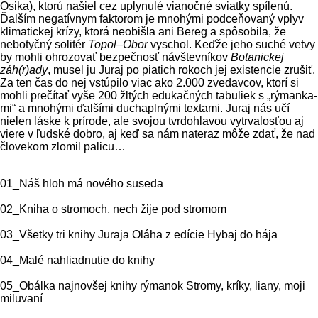
Osika), ktorú našiel cez uplynulé vianočné sviatky spílenú.
Ďalším negatívnym faktorom je mnohými podceňovaný vplyv
klimatickej krízy, ktorá neobišla ani Bereg a spôsobila, že
nebotyčný solitér
Topol
–
Obor
vyschol. Keďže jeho suché vet­vy
by mohli ohrozovať bezpečnosť návštevníkov
Botanickej
záh(r)ady
, musel ju Juraj po piatich ro­koch jej existencie zrušiť.
Za ten čas do nej vstúpi­lo viac ako 2.000 zvedavcov, ktorí si
mohli prečítať vyše 200 žltých edukačných tabuliek s „rýmanka­
mi“ a mnohými ďalšími duchaplnými textami. Juraj nás učí
nielen láske k prírode, ale svojou tvrdohlavou vytrvalosťou aj
viere v ľud­ské dobro, aj keď sa nám nateraz môže zdať, že nad
človekom zlomil palicu…
01_Náš hloh má nového suseda
02_Kniha o stromoch, nech žije pod stromom
03_Všetky tri knihy Juraja Oláha z edície Hybaj do hája
04_Malé nahliadnutie do knihy
05_Obálka najnovšej knihy rýmanok Stromy, kríky, liany, moji
miluvaní