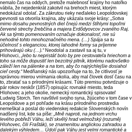
nemalo čas na oddych, pretože malebnosť krajiny ho natoľko
vábila, že nejedenkrát zakotvil na brehoch miest, ktorým
nedokázal odolať. Za zákrutou rieky ne­ďaleko Leopoldovskej
pevnosti sa otvorila kraji­na, aby ukázala svoje krásy:
„Sotva
mimo dosahu pevnostných diel čnejú medzi štíhlymi topoľmi
červené strechy žrebčína a majera Erdődyovcov zvaného Raj.
Ak sa týmto pomenovaním označuje dokona­losť, nie sú
nehodné tohto mnohoznačného mena. (…) Spája sa tu
účelnosť s eleganciou, ktorej lahodné formy sa príjemne
prihovárajú oku (…).“
Neodolal a zastavil sa aj tu, v
Hlohovci,
„lebo tu nepristáť bolo by pre cestovateľa hriechom a
toho sa môže dopustiť len bezcitný pltník, ktorému nadovšetko
záleží len na pálenke a na tom, aby čo najrýchlejšie dosiahol
cieľ cesty.“
Medňanský nás upozorňuje na to, že citlivosť je
správnou mierou vnímania okolia, aby mal človek dosť času na
to, zbratať sa s prírod­nými krásami. Túto premisu potvrdzuje o
pár ro­kov neskôr (1857) opisujúc rovnaké miesto, teda
Hlohovec a jeho okolie, nemecký romantický spi­sovateľ
Ludwig Storch. Ten navštívil svojho syna, žijúceho v tom čase v
Leopoldove a pri pohľade na krásu prírodného prostredia
nemeškal a poslal do viedenskej redakcie Slovenských novín
nadše­ný list, kde sa píše:
„Mně naproti, na jednom vrchu
levého pobřeží Váhu, leží skvělý hrad velmožský (rozuměj
Hlohovec, čili Frašták), se znamenitou an­glickou zahradou a
dalekým výhledem… Údolí pak Váhu jest velmi romantické a