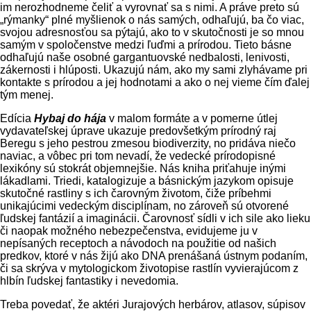
im nerozhodneme čeliť a vyrovnať sa s nimi. A práve preto sú
„rý­manky“ plné myšlienok o nás samých, odhaľujú, ba čo viac,
svojou adresnosťou sa pýtajú, ako to v skutočnosti je so mnou
samým v spoločenstve medzi ľuďmi a prírodou. Tieto básne
odhaľujú naše osobné gargantuovské nedbalosti, lenivosti,
zákernosti i hlúposti. Ukazujú nám, ako my sami zlyhávame pri
kontakte s prírodou a jej hodnota­mi a ako o nej vieme čím ďalej
tým menej.
Edícia
Hybaj do hája
v malom formáte a v pomerne útlej
vydavateľskej úprave ukazuje predovšetkým prírodný raj
Beregu s jeho pestrou zmesou biodiverzity, no pridáva niečo
naviac, a vôbec pri tom nevadí, že vedecké prírodopis­né
lexikóny sú stokrát objemnejšie. Nás kniha priťahuje inými
lákadlami. Triedi, katalogizuje a básnickým jazykom opisuje
skutočné rastliny s ich čarovným životom, čiže príbehmi
unikajú­cimi vedeckým disciplínam, no zároveň sú otvo­rené
ľudskej fantázií a imaginácii. Čarovnosť sídli v ich sile ako lieku
či naopak možného nebez­pečenstva, evidujeme ju v
nepísaných receptoch a návodoch na použitie od našich
predkov, ktoré v nás žijú ako DNA prenášaná ústnym podaním,
či sa skrýva v mytologickom životopise rastlín vyvierajúcom z
hlbín ľudskej fantastiky i nevedo­mia.
Treba povedať, že aktéri Jurajových herbá­rov, atlasov, súpisov