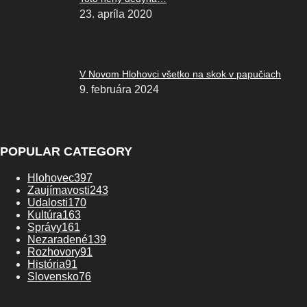
23. apríla 2020
V Novom Hlohovci všetko na skok v papučiach
9. februára 2024
POPULAR CATEGORY
Hlohovec
397
Zaujímavosti
243
Udalosti
170
Kultúra
163
Správy
161
Nezaradené
139
Rozhovory
91
História
91
Slovensko
76