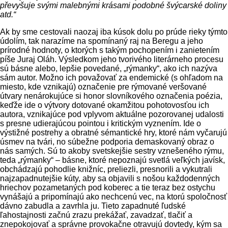
převyšuje svými ma­lebnými krásami podobné švýcarské doliny
atd.“
Ak by sme cestovali naozaj iba kúsok dolu po prúde rieky týmto
údolím, tak narazíme na spomínaný raj na Beregu a jeho
prírodné hodnoty, o ktorých s takým pochopením i zanietením
píše Juraj Oláh. Výsledkom jeho tvorivého literárneho procesu
sú básne alebo, lepšie povedané, „rýman­ky“, ako ich nazýva
sám autor. Možno ich považo­vať za endemické (s ohľadom na
miesto, kde vzni­kajú) označenie pre rýmované veršované
útvary nenárokujúce si honor slovníkového označenia poézia,
keďže ide o výtvory dotované okamžitou pohotovosťou ich
autora, vznikajúce pod vplyvom aktuálne pozorovanej udalosti
s presne udierajú­cou pointou i kritickým vyznením. Ide o
výstižné postrehy a obratné sémantické hry, ktoré nám vy­čarujú
úsmev na tvári, no súbežne podporia de­maskovaný obraz o
nás samých. Sú to akoby svet­skejšie sestry vznešeného rýmu,
teda „rýmanky“ – básne, ktoré nepoznajú svetlá veľkých javísk,
obchádzajú pohodlie knižníc, preliezli, presnorili a vykutrali
najzapadnutejšie kúty, aby sa objavili s nošou každodenných
hriechov pozametaných pod koberec a tie teraz bez ostychu
vynášajú a pripomínajú ako nechcenú vec, na ktorú spoloč­nosť
dávno zabudla a zavrhla ju. Tieto zapadnuté ľudské
ľahostajnosti začnú zrazu prekážať, zava­dzať, tlačiť a
znepokojovať a správne provokač­ne otravujú dovtedy, kým sa