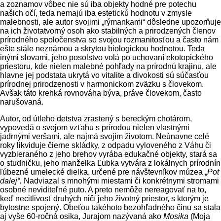
a zoznamov vôbec nie sú iba objekty hodné pre potechu
našich očí, teda ne­majú iba estetickú hodnotu v zmysle
malebnosti, ale autor svojimi „rýmankami“ dôsledne upo­zorňuje
na ich životatvorný osoh ako stabilných a prirodzených členov
prírodného spoločenstva so svojou rozmanitosťou a často nám
ešte stále neznámou a skrytou biologickou hodnotou. Teda
inými slovami, jeho posolstvo volá po uchovaní ekotopického
priestoru, kde nielen malebné po­hľady na prírodnú krajinu, ale
hlavne jej podstata ukrytá vo vitalite a divokosti sú súčasťou
prírod­nej prirodzenosti v harmonickom zväzku s člove­kom.
Avšak táto krehká rovnováha býva, prá­ve človekom, často
narušovaná.
Autor, od útleho detstva zrastený s bereckým chotárom,
vypovedá o svojom vzťahu s prírodou nielen vlastnými
jadrnými veršami, ale najmä svojím životom. Neúnavne celé
roky likviduje čierne skládky, z odpadu vyloveného z Váhu či
vyzbieraného z jeho brehov vyrába edukačné objekty, stará sa
o studničku, jeho manželka Ľubka vytvára z lo­kálnych prírodnín
ľúbezné umelecké dielka, urče­né pre návštevníkov múzea „
Pot
dalej“.
Nadviazal s mnohými miestami či konkrétnymi stromami
osobné neviditeľné puto. A preto nemôže nerea­govať na to,
keď necitlivosť druhých ničí jeho ži­votný priestor, s ktorým je
bytostne spojený. Obe­ťou takéhoto bezohľadného činu sa stala
aj vyše 60-ročná osika, Jurajom nazývaná ako
Mosika
(Moja