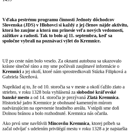
Vďaka pestrému programu činnosti Jednoty dôchodcov
Slovenska (JDS) v Hlohovci si každý z jej členov nájde aktivitu,
ktorá ho zaujme a ktorá mu prinesie veľa nových vedomostí,
zážitkov a radosti. Tak to bolo aj 11. septembra, keď sa
spoločne vybrali na poznávací výlet do Kremnice.
Už po ceste nám bolo veselo. Za oknami autobusu sa ukazovalo
krásne slnečné ráno a my sme počúvali zaujímavé informácie o
Kremnici
a jej okolí, ktoré nám sprostredkovali Stázka Filipková a
Gabriela Škreňová.
Napríklad aj to, že od 10. storočia sa v meste a okolí ťažilo zlato a
striebro, v roku 1328 bola vyhlásená za
slobodné kráľovské
banské mesto
a od 14. storočia je prezývaná
Zlatá Kremnica
.
Historické jadro Kremnice je obohnané kamenným múrom
nadväzujúcim na opevnenie hradného areálu. Vstúpili sme doň
Dolnou bránou a bolo rozhodnuté. Kremnica nás očarila.
Ako prvú sme navštívili
Mincovňu Kremnica
, ktorej príbeh sa
začal odvíjať s udelením privilégií mestu v roku 1328 a je najstaršia