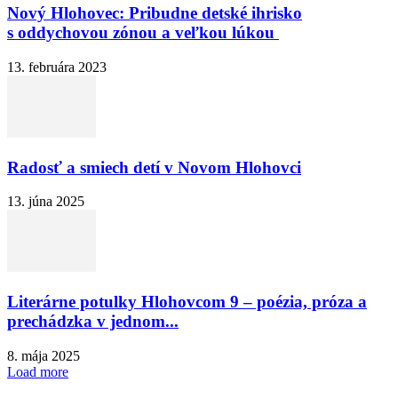
Nový Hlohovec: Pribudne detské ihrisko
s oddychovou zónou a veľkou lúkou
13. februára 2023
Radosť a smiech detí v Novom Hlohovci
13. júna 2025
Literárne potulky Hlohovcom 9 – poézia, próza a
prechádzka v jednom...
8. mája 2025
Load more