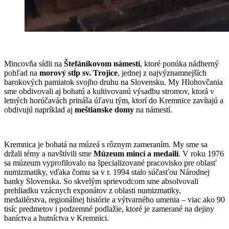
Mincovňa sídli na
Štefánikovom námestí
, ktoré ponúka nádherný
pohľad na
morový stĺp sv. Trojice
, jednej z najvýznamnejších
barokových pamiatok svojho druhu na Slovensku. My Hlohovčania
sme obdivovali aj bohatú a kultivovanú výsadbu stromov, ktorá v
letných horúčavách prináša úľavu tým, ktorí do Kremnice zavítajú a
obdivujú napríklad aj
meštianske domy
na námestí.
Kremnica je bohatá na múzeá s rôznym zameraním. My sme sa
držali témy a navštívili sme
Múzeum mincí a medailí
. V roku 1976
sa múzeum vyprofilovalo na špecializované pracovisko pre oblasť
numizmatiky, vďaka čomu sa v r. 1994 stalo súčasťou Národnej
banky Slovenska. So skvelým sprievodcom sme absolvovali
prehliadku vzácnych exponátov z oblasti numizmatiky,
medailérstva, regionálnej histórie a výtvarného umenia – viac ako 90
tisíc predmetov i podzemné podlažie, ktoré je zamerané na dejiny
baníctva a hutníctva v Kremnici.