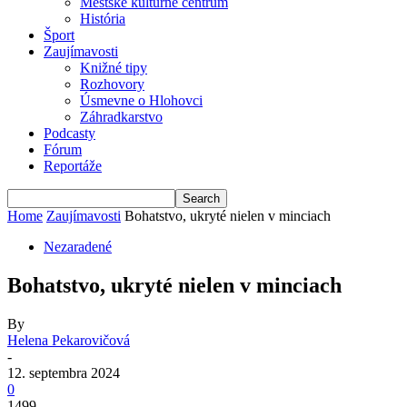
Mestské kultúrne centrum
História
Šport
Zaujímavosti
Knižné tipy
Rozhovory
Úsmevne o Hlohovci
Záhradkarstvo
Podcasty
Fórum
Reportáže
Home
Zaujímavosti
Bohatstvo, ukryté nielen v minciach
Nezaradené
Bohatstvo, ukryté nielen v minciach
By
Helena Pekarovičová
-
12. septembra 2024
0
1499