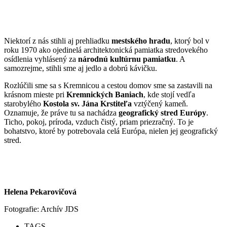
Niektorí z nás stihli aj prehliadku
mestského hradu
, ktorý bol v
roku 1970 ako ojedinelá architektonická pamiatka stredovekého
osídlenia vyhlásený za
národnú kultúrnu pamiatku
. A
samozrejme, stihli sme aj jedlo a dobrú kávičku.
Rozlúčili sme sa s Kremnicou a cestou domov sme sa zastavili na
krásnom mieste pri
Kremnických Baniach
, kde stojí vedľa
starobylého
Kostola sv. Jána Krstiteľa
vztýčený kameň.
Oznamuje, že práve tu sa nachádza
geografický stred Európy
.
Ticho, pokoj, príroda, vzduch čistý, priam priezračný. To je
bohatstvo, ktoré by potrebovala celá Európa, nielen jej geografický
stred.
Helena Pekarovičová
Fotografie: Archív JDS
TAGS