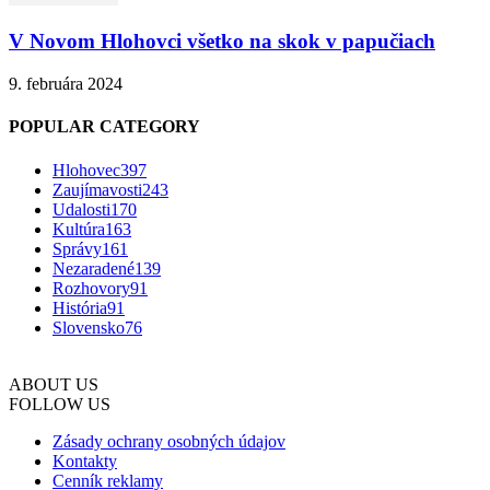
V Novom Hlohovci všetko na skok v papučiach
9. februára 2024
POPULAR CATEGORY
Hlohovec
397
Zaujímavosti
243
Udalosti
170
Kultúra
163
Správy
161
Nezaradené
139
Rozhovory
91
História
91
Slovensko
76
ABOUT US
FOLLOW US
Zásady ochrany osobných údajov
Kontakty
Cenník reklamy