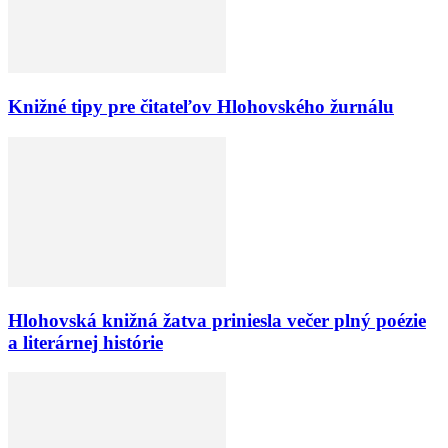
Knižné tipy pre čitateľov Hlohovského žurnálu
Hlohovská knižná žatva priniesla večer plný poézie
a literárnej histórie