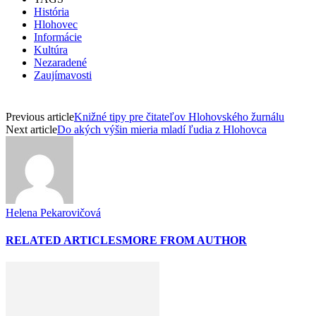
História
Hlohovec
Informácie
Kultúra
Nezaradené
Zaujímavosti
Previous article
Knižné tipy pre čitateľov Hlohovského žurnálu
Next article
Do akých výšin mieria mladí ľudia z Hlohovca
Helena Pekarovičová
RELATED ARTICLES
MORE FROM AUTHOR