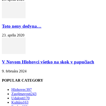
Toto neny dedyna…
23. apríla 2020
V Novom Hlohovci všetko na skok v papučiach
9. februára 2024
POPULAR CATEGORY
Hlohovec
397
Zaujímavosti
243
Udalosti
170
Kultúra
163