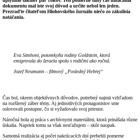
uplynulo takmer päť rokov. Ten pomerne dlhý čas natáčania
dokumentu mal iste svoj dôvod a určite nebol len jeden.
Prezraďte čitateľom Hlohovského žurnálu niečo zo zákulisia
natáčania.
Eva Simhoni, potomkyňa rodiny Goldstein, ktorá
emigrovala do Izraela spolu s rodičmi ako ročná.
Jozef Neumann – filmový „Posledný Hebrej“
Čas bol, okrem objektívnych dôvodov, potrebný najmä vzhľadom
na rozšírený záber témy. Aj jednotlivých protagonistov sme
oslovovali postupne, čo si vyžadovalo svoj priestor.
Náročná bola aj práca s archívnymi materiálmi, ktorá prinášala rôzne
úskalia. Napriek tomu sa však nesťažujem – skôr naopak.
Samotná realizácia aj počet nakrúcacích dní prebehli pomerne