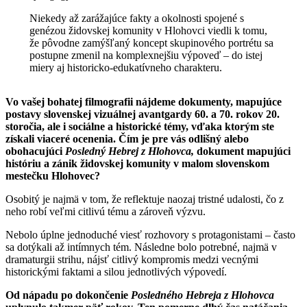
Niekedy až zarážajúce fakty a okolnosti spojené s
genézou židovskej komunity v Hlohovci viedli k tomu,
že pôvodne zamýšľaný koncept skupinového portrétu sa
postupne zmenil na komplexnejšiu výpoveď – do istej
miery aj historicko-edukatívneho charakteru.
Vo vašej bohatej filmografii nájdeme
dokumenty, mapujúce
postavy slovenskej vizuálnej avantgardy 60. a 70. rokov 20.
storočia, ale i sociálne a historické témy, vďaka ktorým ste
získali viaceré ocenenia. Čím je pre vás odlišný alebo
obohacujúci
Posledný Hebrej z Hlohovca,
dokument mapujúci
históriu a zánik židovskej komunity v malom slovenskom
mestečku Hlohovec?
Osobitý je najmä v tom, že reflektuje naozaj tristné udalosti, čo z
neho robí veľmi citlivú tému a zároveň výzvu.
Nebolo úplne jednoduché viesť rozhovory s protagonistami – často
sa dotýkali až intímnych tém. Následne bolo potrebné, najmä v
dramaturgii strihu, nájsť citlivý kompromis medzi vecnými
historickými faktami a silou jednotlivých výpovedí.
Od nápadu po dokončenie
Posledného Hebreja z Hlohovca