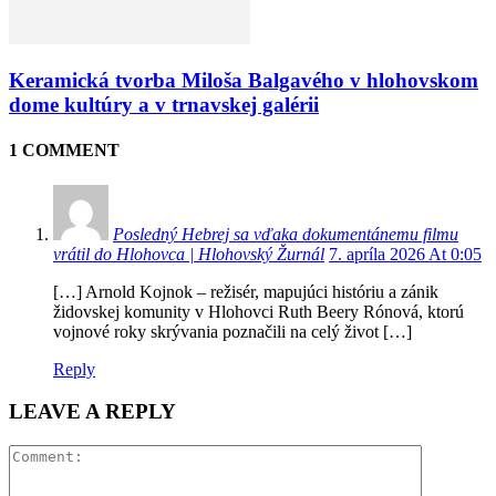
Keramická tvorba Miloša Balgavého v hlohovskom
dome kultúry a v trnavskej galérii
1 COMMENT
Posledný Hebrej sa vďaka dokumentánemu filmu
vrátil do Hlohovca | Hlohovský Žurnál
7. apríla 2026 At 0:05
[…] Arnold Kojnok – režisér, mapujúci históriu a zánik
židovskej komunity v Hlohovci Ruth Beery Rónová, ktorú
vojnové roky skrývania poznačili na celý život […]
Reply
LEAVE A REPLY