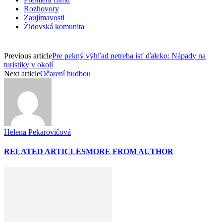
Rozhovory
Zaujímavosti
Židovská komunita
Previous article
Pre pekný výhľad netreba ísť ďaleko: Nápady na
turistiky v okolí
Next article
Očarení hudbou
Helena Pekarovičová
RELATED ARTICLES
MORE FROM AUTHOR