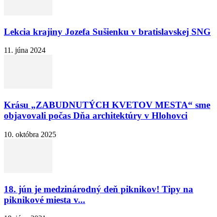
Lekcia krajiny Jozefa Sušienku v bratislavskej SNG
11. júna 2024
Krásu „ZABUDNUTÝCH KVETOV MESTA“ sme
objavovali počas Dňa architektúry v Hlohovci
10. októbra 2025
18. jún je medzinárodný deň piknikov! Tipy na
piknikové miesta v...