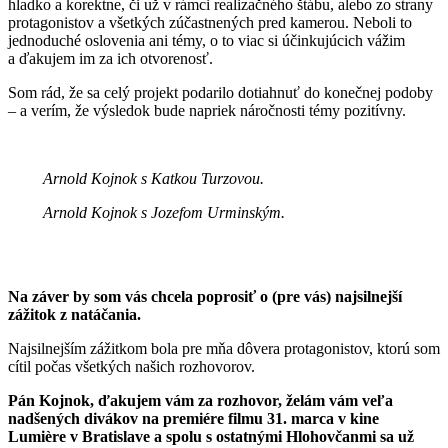
hladko a korektne, či už v rámci realizačného štábu, alebo zo strany
protagonistov a všetkých zúčastnených pred kamerou. Neboli to
jednoduché oslovenia ani témy, o to viac si účinkujúcich vážim
a ďakujem im za ich otvorenosť.
Som rád, že sa celý projekt podarilo dotiahnuť do konečnej podoby
– a verím, že výsledok bude napriek náročnosti témy pozitívny.
Arnold Kojnok s Katkou Turzovou.
Arnold Kojnok s Jozefom Urminským.
Na záver by som vás chcela poprosiť o (pre vás) najsilnejší
zážitok z natáčania.
Najsilnejším zážitkom bola pre mňa dôvera protagonistov, ktorú som
cítil počas všetkých našich rozhovorov.
Pán Kojnok, ďakujem vám za rozhovor, želám vám veľa
nadšených divákov na premiére filmu 31. marca v kine
Lumière v Bratislave a spolu s ostatnými Hlohovčanmi sa už