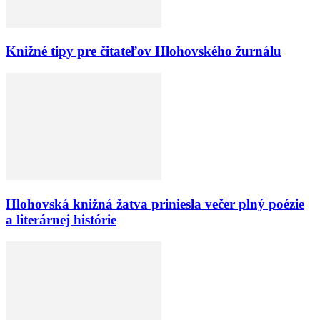
Knižné tipy pre čitateľov Hlohovského žurnálu
Hlohovská knižná žatva priniesla večer plný poézie
a literárnej histórie