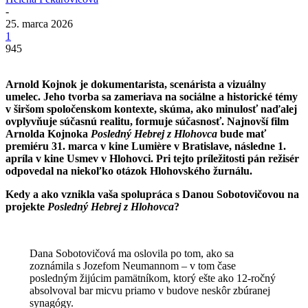
-
25. marca 2026
1
945
Arnold Kojnok je dokumentarista, scenárista a vizuálny
umelec. Jeho tvorba sa zameriava na sociálne a historické témy
v širšom spoločenskom kontexte, skúma, ako minulosť naďalej
ovplyvňuje súčasnú realitu, formuje súčasnosť. Najnovší film
Arnolda Kojnoka
Posledný Hebrej z Hlohovca
bude mať
premiéru 31. marca v kine
Lumière v Bratislave,
následne 1.
apríla v kine Usmev v Hlohovci. Pri tejto príležitosti pán režisér
odpovedal na niekoľko otázok Hlohovského žurnálu.
Kedy a ako vznikla vaša spolupráca s Danou Sobotovičovou
na
projekte
Posledný Hebrej z Hlohovca
?
Dana Sobotovičová ma oslovila po tom, ako sa
zoznámila s Jozefom Neumannom – v tom čase
posledným žijúcim pamätníkom, ktorý ešte ako 12-ročný
absolvoval bar micvu priamo v budove neskôr zbúranej
synagógy.