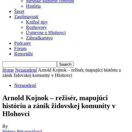
Mestské kultúrne centrum
História
Šport
Zaujímavosti
Knižné tipy
Rozhovory
Úsmevne o Hlohovci
Záhradkarstvo
Podcasty
Fórum
Reportáže
Home
Nezaradené
Arnold Kojnok – režisér, mapujúci históriu a
zánik židovskej komunity v Hlohovci
Nezaradené
Arnold Kojnok – režisér, mapujúci
históriu a zánik židovskej komunity v
Hlohovci
By
Helena Pekarovičová