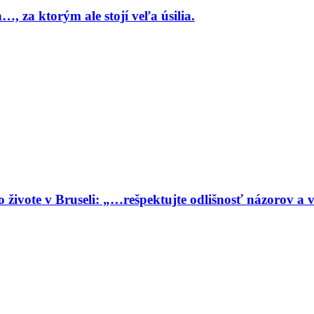
, za ktorým ale stojí veľa úsilia.
vote v Bruseli: „…rešpektujte odlišnosť názorov a vy