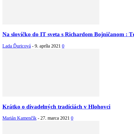
Na slovíčko do IT sveta s Richardom Bojničano
Lada Ďuricová
-
9. apríla 2021
0
Krátko o divadelných tradíciách v Hlohovci
Marián Kamenčík
-
27. marca 2021
0