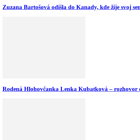
Zuzana Bartošová odišla do Kanady, kde žije svoj sen…
Rodená Hlohovčanka Lenka Kubatková – rozhovor o ži