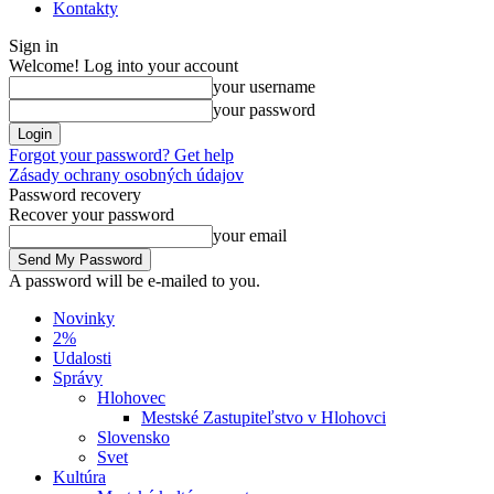
Kontakty
Sign in
Welcome! Log into your account
your username
your password
Forgot your password? Get help
Zásady ochrany osobných údajov
Password recovery
Recover your password
your email
A password will be e-mailed to you.
Novinky
2%
Udalosti
Správy
Hlohovec
Mestské Zastupiteľstvo v Hlohovci
Slovensko
Svet
Kultúra