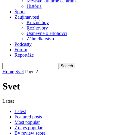
Mestské kultúrne centrum
História
Šport
Zaujímavosti
Knižné tipy
Rozhovory
Úsmevne o Hlohovci
Záhradkarstvo
Podcasty
Fórum
Reportáže
Home
Svet
Page 2
Svet
Latest
Latest
Featured posts
Most popular
7 days popular
By review score