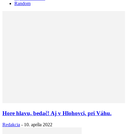
Random
Hore hlavu, bedač! Aj v Hlohovci, pri Váhu.
Redakcia
-
10. apríla 2022