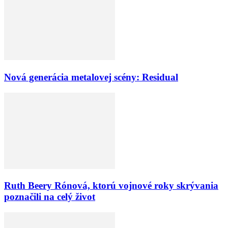
Nová generácia metalovej scény: Residual
Ruth Beery Rónová, ktorú vojnové roky skrývania
poznačili na celý život