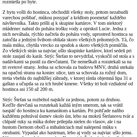
rozmietla po byte.
Z bytu vošli do hostinca, obchodili všetky stoly, pritom nezabudli
varechou pošibať, múkou posypať a krídlom poometať každého
návštevníka. Takto prišli aj k skupine kartárov. V tom niektorý
mládenec nabral do pohára trošku vody a oprskol Lucie. Jedna z
nich neváhala, rýchlo načrela do pohára vody, uprostred hostinca sa
zatočila a jedným švihom obliala skoro všetkých prítomných. Tá, čo
mala múku, chytila vrecko za spodok a skoro všetkých pomúčila.
Zo všetkých strán sa najviac ušlo skupinke kartárov, ktorí sedeli pri
stole zaujatí do karát. Strýc Štefan to nevydržal, vyskočil od stola a s
nadávkami sa pustil za dievčatami. Tie nemeškali a rozutekali sa na
tri svetové strany. Jedna sa schovala za budovu MNV, druhá utekala
na opačnú stranu na koniec ulice, tam sa schovala za rožný dom,
tretia vbehla do najbližšej záhrady, v ktorej rástla objemná lipa 31 a
gaštan a učupila sa za ich hrubé kmene. Všetky tri boli vzdialené od
hostinca asi 150 až 200 m.
Strýc Štefan sa rozbehol najskôr za jednou, potom za druhou.
Keďže dievčatá sa rozutekali každá iným smerom, tak sa vrátil
naspäť do hostinca ku kamarátom a kartám. Pri pohľade naňho
každému pohrával úsmev okolo úst, lebo na mokrú Štefanovu tvár a
chlpaté ruky sa múka dobre prilepila nielen do vlasov, ale i na
hustom čiernom obočí a mihalniciach mal nalepenú múku s
otrubami. Vypadal ako hastrman, lebo aj vody sa najviac ušlo jemu.