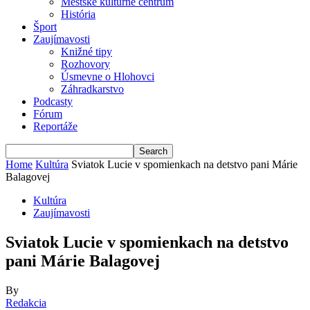
Mestské kultúrne centrum
História
Šport
Zaujímavosti
Knižné tipy
Rozhovory
Úsmevne o Hlohovci
Záhradkarstvo
Podcasty
Fórum
Reportáže
Home
Kultúra
Sviatok Lucie v spomienkach na detstvo pani Márie
Balagovej
Kultúra
Zaujímavosti
Sviatok Lucie v spomienkach na detstvo
pani Márie Balagovej
By
Redakcia