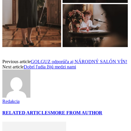
Previous article
GOLGUZ odporúča aj NÁRODNÝ SALÓN VÍN!
Next article
Dobrí ľudia žijú medzi nami
Redakcia
RELATED ARTICLES
MORE FROM AUTHOR