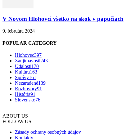
V Novom Hlohovci všetko na skok v papučiach
9. februára 2024
POPULAR CATEGORY
Hlohovec
397
Zaujímavosti
243
Udalosti
170
Kultúra
163
Správy
161
Nezaradené
139
Rozhovory
91
História
91
Slovensko
76
ABOUT US
FOLLOW US
Zásady ochrany osobných údajov
Kontakty