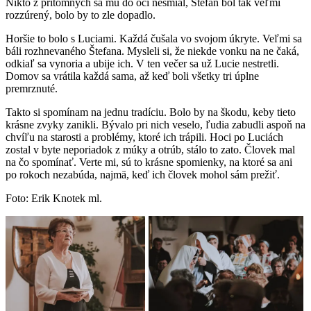
Nikto z prítomných sa mu do očí nesmial, Štefan bol tak veľmi
rozzúrený, bolo by to zle dopadlo.
Horšie to bolo s Luciami. Každá čušala vo svojom úkryte. Veľmi sa
báli rozhnevaného Štefana. Mysleli si, že niekde vonku na ne čaká,
odkiaľ sa vynoria a ubije ich. V ten večer sa už Lucie nestretli.
Domov sa vrátila každá sama, až keď boli všetky tri úplne
premrznuté.
Takto si spomínam na jednu tradíciu. Bolo by na škodu, keby tieto
krásne zvyky zanikli. Bývalo pri nich veselo, ľudia zabudli aspoň na
chvíľu na starosti a problémy, ktoré ich trápili. Hoci po Luciách
zostal v byte neporiadok z múky a otrúb, stálo to zato. Človek mal
na čo spomínať. Verte mi, sú to krásne spomienky, na ktoré sa ani
po rokoch nezabúda, najmä, keď ich človek mohol sám prežiť.
Foto: Erik Knotek ml.