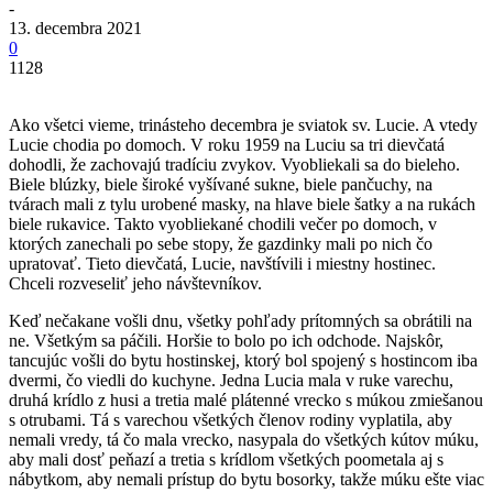
-
13. decembra 2021
0
1128
Ako všetci vieme, trinásteho decembra je sviatok sv. Lucie. A vtedy
Lucie chodia po domoch. V roku 1959 na Luciu sa tri dievčatá
dohodli, že zachovajú tradíciu zvykov. Vyobliekali sa do bieleho.
Biele blúzky, biele široké vyšívané sukne, biele pančuchy, na
tvárach mali z tylu urobené masky, na hlave biele šatky a na rukách
biele rukavice. Takto vyobliekané chodili večer po domoch, v
ktorých zanechali po sebe stopy, že gazdinky mali po nich čo
upratovať. Tieto dievčatá, Lucie, navštívili i miestny hostinec.
Chceli rozveseliť jeho návštevníkov.
Keď nečakane vošli dnu, všetky pohľady prítomných sa obrátili na
ne. Všetkým sa páčili. Horšie to bolo po ich odchode. Najskôr,
tancujúc vošli do bytu hostinskej, ktorý bol spojený s hostincom iba
dvermi, čo viedli do kuchyne. Jedna Lucia mala v ruke varechu,
druhá krídlo z husi a tretia malé plátenné vrecko s múkou zmiešanou
s otrubami. Tá s varechou všetkých členov rodiny vyplatila, aby
nemali vredy, tá čo mala vrecko, nasypala do všetkých kútov múku,
aby mali dosť peňazí a tretia s krídlom všetkých poometala aj s
nábytkom, aby nemali prístup do bytu bosorky, takže múku ešte viac