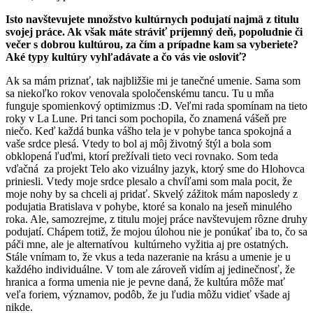
Isto navštevujete množstvo kultúrnych podujatí najmä z titulu
svojej práce. Ak však máte stráviť príjemný deň, popoludnie či
večer s dobrou kultúrou, za čím a prípadne kam sa vyberiete?
Aké typy kultúry vyhľadávate a čo vás vie osloviť?
Ak sa mám priznať, tak najbližšie mi je tanečné umenie. Sama som
sa niekoľko rokov venovala spoločenskému tancu. Tu u mňa
funguje spomienkový optimizmus :D. Veľmi rada spomínam na tieto
roky v La Lune. Pri tanci som pochopila, čo znamená vášeň pre
niečo. Keď každá bunka vášho tela je v pohybe tanca spokojná a
vaše srdce plesá. Vtedy to bol aj môj životný štýl a bola som
obklopená ľuďmi, ktorí prežívali tieto veci rovnako. Som teda
vďačná za projekt Telo ako vizuálny jazyk, ktorý sme do Hlohovca
priniesli. Vtedy moje srdce plesalo a chvíľami som mala pocit, že
moje nohy by sa chceli aj pridať. Skvelý zážitok mám naposledy z
podujatia Bratislava v pohybe, ktoré sa konalo na jeseň minulého
roka. Ale, samozrejme, z titulu mojej práce navštevujem rôzne druhy
podujatí. Chápem totiž, že mojou úlohou nie je ponúkať iba to, čo sa
páči mne, ale je alternatívou kultúrneho vyžitia aj pre ostatných.
Stále vnímam to, že vkus a teda nazeranie na krásu a umenie je u
každého individuálne. V tom ale zároveň vidím aj jedinečnosť, že
hranica a forma umenia nie je pevne daná, že kultúra môže mať
veľa foriem, významov, podôb, že ju ľudia môžu vidieť všade aj
nikde.