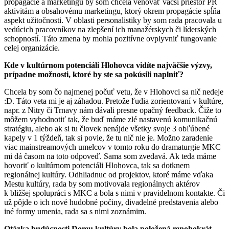
propagácie a marketingu by som chcela venovať väčší priestor PR
aktivitám a obsahovému marketingu, ktorý okrem propagácie spĺňa
aspekt užitočnosti. V oblasti personalistiky by som rada pracovala u
vedúcich pracovníkov na zlepšení ich manažérskych či líderských
schopností. Táto zmena by mohla pozitívne ovplyvniť fungovanie
celej organizácie.
Kde v kultúrnom potenciáli Hlohovca vidíte najväčšie výzvy,
prípadne možnosti, ktoré by ste sa pokúsili naplniť?
Chcela by som čo najmenej počuť vetu, že v Hlohovci sa nič nedeje
:D. Táto veta mi je aj záhadou. Pretože ľudia zorientovaní v kultúre,
napr. z Nitry či Trnavy nám dávali presne opačný feedback. Čiže to
môžem vyhodnotiť tak, že buď máme zlé nastavenú komunikačnú
stratégiu, alebo ak si tu človek nenájde všetky svoje 3 obľúbené
kapely v 1 týždeň, tak si povie, že tu nič nie je. Možno zaradenie
viac mainstreamových umelcov v tomto roku do dramaturgie MKC
mi dá časom na toto odpoveď. Sama som zvedavá. Ak teda máme
hovoriť o kultúrnom potenciáli Hlohovca, tak sa dotknem
regionálnej kultúry. Odhliadnuc od projektov, ktoré máme vďaka
Mestu kultúry, rada by som motivovala regionálnych aktérov
k bližšej spolupráci s MKC a bola s nimi v pravidelnom kontakte. Či
už pôjde o ich nové hudobné počiny, divadelné predstavenia alebo
iné formy umenia, rada sa s nimi zoznámim.
Otázka budúcnosti Domu kultúry bola položená mnohokrát,