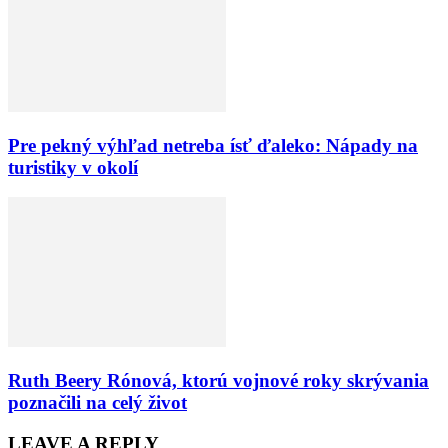
Pre pekný výhľad netreba ísť ďaleko: Nápady na
turistiky v okolí
Ruth Beery Rónová, ktorú vojnové roky skrývania
poznačili na celý život
LEAVE A REPLY