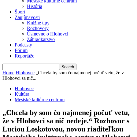
Mestské kultúrne centrum
História
Šport
Zaujímavosti
Knižné tipy
Rozhovory
Úsmevne o Hlohovci
Záhradkarstvo
Podcasty
Fórum
Reportáže
Home
Hlohovec
„Chcela by som čo najmenej počuť vetu, že v
Hlohovci sa nič...
Hlohovec
Kultúra
Mestské kultúrne centrum
„Chcela by som čo najmenej počuť vetu,
že v Hlohovci sa nič nedeje.“ Rozhovor s
Luciou Loskotovou, novou riaditeľkou