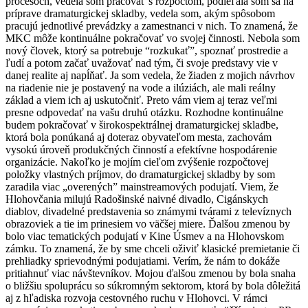
procesoch, vedela som pracovať s rozpočtom, podieľala som sa na
príprave dramaturgickej skladby, vedela som, akým spôsobom
pracujú jednotlivé prevádzky a zamestnanci v nich. To znamená, že
MKC môže kontinuálne pokračovať vo svojej činnosti. Nebola som
nový človek, ktorý sa potrebuje “rozkukať”, spoznať prostredie a
ľudí a potom začať uvažovať nad tým, či svoje predstavy vie v
danej realite aj napĺňať. Ja som vedela, že žiaden z mojich návrhov
na riadenie nie je postavený na vode a ilúziách, ale mali reálny
základ a viem ich aj uskutočniť. Preto vám viem aj teraz veľmi
presne odpovedať na vašu druhú otázku. Rozhodne kontinuálne
budem pokračovať v širokospektrálnej dramaturgickej skladbe,
ktorá bola ponúkaná aj doteraz obyvateľom mesta, zachovám
vysokú úroveň produkčných činností a efektívne hospodárenie
organizácie. Nakoľko je mojím cieľom zvýšenie rozpočtovej
položky vlastných príjmov, do dramaturgickej skladby by som
zaradila viac „overených” mainstreamových podujatí. Viem, že
Hlohovčania milujú Radošinské naivné divadlo, Cigánskych
diablov, divadelné predstavenia so známymi tvárami z televíznych
obrazoviek a tie im prinesiem vo väčšej miere. Ďalšou zmenou by
bolo viac tematických podujatí v Kine Úsmev a na Hlohovskom
zámku. To znamená, že by sme chceli oživiť klasické premietanie či
prehliadky sprievodnými podujatiami. Verím, že nám to dokáže
pritiahnuť viac návštevníkov. Mojou ďalšou zmenou by bola snaha
o bližšiu spoluprácu so súkromným sektorom, ktorá by bola dôležitá
aj z hľadiska rozvoja cestovného ruchu v Hlohovci. V rámci