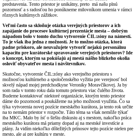
predstavenia. Tento priestor je unikátny, preto má našu plnú
pozornosť a s radosťou ho ponúkneme milovníkom umenia v rámci
rôznych kultúrnych zážitkov.
Veľmi často sa skloňuje otázka verejných priestorov a ich
zapájanie do procesov kultúrnej prezentácie mesta – dobrým
nápadom bolo v tomto duchu vytvorenie ČIL:zóny na námestí.
To je však iba jedna z možností. Je to možno otázka, ktorá
padne priskoro, ale neuvažujete vytvoriť nejakú personálnu
kapacitu pre kurátorské spravovanie verejných priestorov? Ide
o koncept, ktorým sa pokúšajú aj mestá nášho blízkeho okolia
osloviť obyvateľov mesta i návštevníkov.
Skutočne, vytvorenie ČIL:zóny ako verejného priestoru s
možnosťou kultúrneho a spoločenského vyžitia pre verejnosť bol
skvelý nápad mojej predchodkyne Veroniky Moravčíkovej. Ja by
som rada v tomto roku dala tomuto priestoru viac čulého života.
Budeme kontaktovať niektoré organizácie, ktorým tento priestor
dáme do pozornosti a poukážeme na jeho možnosti využitia. Čo sa
týka vytvorenia novej pozície mestského kurátora, ja tento rok určite
na to nemám priestor v rozpočte. Táto téma sa však nemôže týkať
iba MKC. Malo by ísť o širšiu diskusiu aj s mestom, nakoľko práca
mestského kurátora má priamy dopad aj na mestské investície a
plány. Ja vidím niekoľko dôležitých prínosov tejto pozície nielen pre
mesto, ale aj pre kultúru v meste.