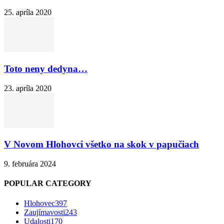
25. apríla 2020
Toto neny dedyna…
23. apríla 2020
V Novom Hlohovci všetko na skok v papučiach
9. februára 2024
POPULAR CATEGORY
Hlohovec
397
Zaujímavosti
243
Udalosti
170