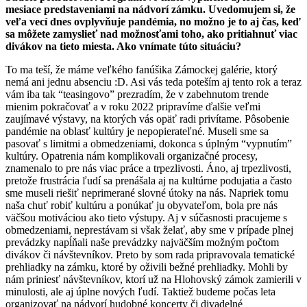
mesiace predstaveniami na nádvorí zámku. Uvedomujem si, že
veľa vecí dnes ovplyvňuje pandémia, no možno je to aj čas, keď
sa môžete zamyslieť nad možnosťami toho, ako pritiahnuť viac
divákov na tieto miesta. Ako vnímate túto situáciu?
To ma teší, že máme veľkého fanúšika Zámockej galérie, ktorý
nemá ani jednu absenciu :D. Asi vás teda poteším aj tento rok a teraz
vám iba tak “teasingovo” prezradím, že v zabehnutom trende
mienim pokračovať a v roku 2022 pripravíme ďalšie veľmi
zaujímavé výstavy, na ktorých vás opäť radi privítame. Pôsobenie
pandémie na oblasť kultúry je nepopierateľné. Museli sme sa
pasovať s limitmi a obmedzeniami, dokonca s úplným “vypnutím”
kultúry. Opatrenia nám komplikovali organizačné procesy,
znamenalo to pre nás viac práce a trpezlivosti. Áno, aj trpezlivosti,
pretože frustrácia ľudí sa prenášala aj na kultúrne podujatia a často
sme museli riešiť neprimerané slovné útoky na nás. Napriek tomu
naša chuť robiť kultúru a ponúkať ju obyvateľom, bola pre nás
väčšou motiváciou ako tieto výstupy. Aj v súčasnosti pracujeme s
obmedzeniami, neprestávam si však želať, aby sme v prípade plnej
prevádzky napĺňali naše prevádzky najväčším možným počtom
divákov či návštevníkov. Preto by som rada pripravovala tematické
prehliadky na zámku, ktoré by oživili bežné prehliadky. Mohli by
nám priniesť návštevníkov, ktorí už na Hlohovský zámok zamierili v
minulosti, ale aj úplne nových ľudí. Taktiež budeme počas leta
organizovať na nádvorí hudobné koncerty či divadelné