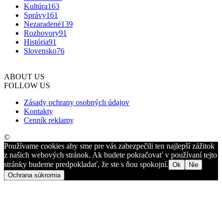
Kultúra
163
Správy
161
Nezaradené
139
Rozhovory
91
História
91
Slovensko
76
ABOUT US
FOLLOW US
Zásady ochrany osobných údajov
Kontakty
Cenník reklamy
©
Používame cookies aby sme pre vás zabezpečili ten najlepší zážitok
z našich webových stránok. Ak budete pokračovať v používaní tejto
stránky budeme predpokladať, že ste s ňou spokojní.
Ok
Nie
Ochrana súkromia