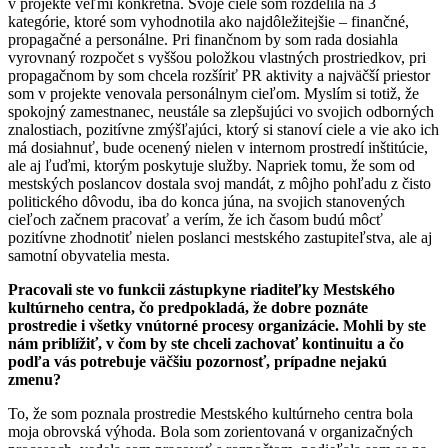
v projekte veľmi konkrétna. Svoje ciele som rozdelila na 3
kategórie, ktoré som vyhodnotila ako najdôležitejšie – finančné,
propagačné a personálne. Pri finančnom by som rada dosiahla
vyrovnaný rozpočet s vyššou položkou vlastných prostriedkov, pri
propagačnom by som chcela rozšíriť PR aktivity a najväčší priestor
som v projekte venovala personálnym cieľom. Myslím si totiž, že
spokojný zamestnanec, neustále sa zlepšujúci vo svojich odborných
znalostiach, pozitívne zmýšľajúci, ktorý si stanoví ciele a vie ako ich
má dosiahnuť, bude ocenený nielen v internom prostredí inštitúcie,
ale aj ľuďmi, ktorým poskytuje služby. Napriek tomu, že som od
mestských poslancov dostala svoj mandát, z môjho pohľadu z čisto
politického dôvodu, iba do konca júna, na svojich stanovených
cieľoch začnem pracovať a verím, že ich časom budú môcť
pozitívne zhodnotiť nielen poslanci mestského zastupiteľstva, ale aj
samotní obyvatelia mesta.
Pracovali ste vo funkcii zástupkyne riaditeľky Mestského
kultúrneho centra, čo predpokladá, že dobre poznáte
prostredie i všetky vnútorné procesy organizácie. Mohli by ste
nám priblížiť, v čom by ste chceli zachovať kontinuitu a čo
podľa vás potrebuje väčšiu pozornosť, prípadne nejakú
zmenu?
To, že som poznala prostredie Mestského kultúrneho centra bola
moja obrovská výhoda. Bola som zorientovaná v organizačných