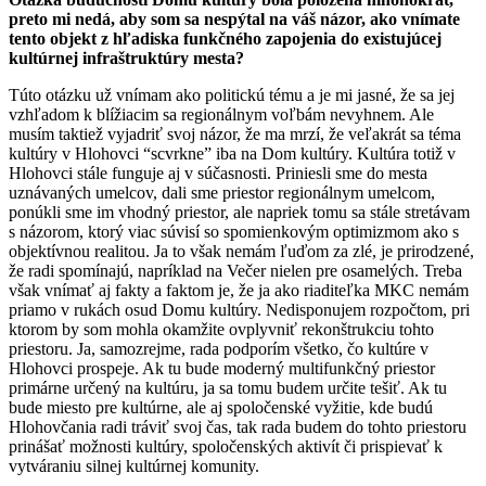
preto mi nedá, aby som sa nespýtal na váš názor, ako vnímate
tento objekt z hľadiska funkčného zapojenia do existujúcej
kultúrnej infraštruktúry mesta?
Túto otázku už vnímam ako politickú tému a je mi jasné, že sa jej
vzhľadom k blížiacim sa regionálnym voľbám nevyhnem. Ale
musím taktiež vyjadriť svoj názor, že ma mrzí, že veľakrát sa téma
kultúry v Hlohovci “scvrkne” iba na Dom kultúry. Kultúra totiž v
Hlohovci stále funguje aj v súčasnosti. Priniesli sme do mesta
uznávaných umelcov, dali sme priestor regionálnym umelcom,
ponúkli sme im vhodný priestor, ale napriek tomu sa stále stretávam
s názorom, ktorý viac súvisí so spomienkovým optimizmom ako s
objektívnou realitou. Ja to však nemám ľuďom za zlé, je prirodzené,
že radi spomínajú, napríklad na Večer nielen pre osamelých. Treba
však vnímať aj fakty a faktom je, že ja ako riaditeľka MKC nemám
priamo v rukách osud Domu kultúry. Nedisponujem rozpočtom, pri
ktorom by som mohla okamžite ovplyvniť rekonštrukciu tohto
priestoru. Ja, samozrejme, rada podporím všetko, čo kultúre v
Hlohovci prospeje. Ak tu bude moderný multifunkčný priestor
primárne určený na kultúru, ja sa tomu budem určite tešiť. Ak tu
bude miesto pre kultúrne, ale aj spoločenské vyžitie, kde budú
Hlohovčania radi tráviť svoj čas, tak rada budem do tohto priestoru
prinášať možnosti kultúry, spoločenských aktivít či prispievať k
vytváraniu silnej kultúrnej komunity.