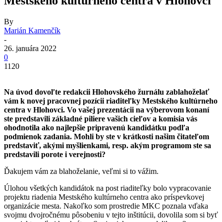
Mestského kultúrneho centra v Hlohovci
By
Marián Kamenčík
-
26. januára 2022
0
1120
Na úvod dovoľte redakcii Hlohovského žurnálu zablahoželať
vám k novej pracovnej pozícii riaditeľky Mestského kultúrneho
centra v Hlohovci. Vo vašej prezentácii na výberovom konaní
ste predstavili základné piliere vašich cieľov a komisia vás
ohodnotila ako najlepšie pripravenú kandidátku podľa
podmienok zadania. Mohli by ste v krátkosti našim čitateľom
predstaviť, akými myšlienkami, resp. akým programom ste sa
predstavili porote i verejnosti?
Ďakujem vám za blahoželanie, veľmi si to vážim.
Úlohou všetkých kandidátok na post riaditeľky bolo vypracovanie
projektu riadenia Mestského kultúrneho centra ako príspevkovej
organizácie mesta. Nakoľko som prostredie MKC poznala vďaka
svojmu dvojročnému pôsobeniu v tejto inštitúcii, dovolila som si byť