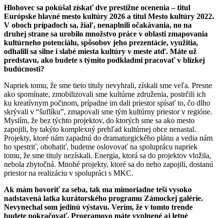
Hlohovec sa pokúšal získať dve prestížne ocenenia – titul
Európske hlavné mesto kultúry 2026 a titul Mesto kultúry 2022.
V oboch prípadoch sa, žiaľ, nenaplnili očakávania, no na
druhej strane sa urobilo množstvo práce v oblasti zmapovania
kultúrneho potenciálu, spôsobov jeho prezentácie, využitia,
odhalili sa silne i slabé miesta kultúry v meste atď. Máte už
predstavu, ako budete s týmito podkladmi pracovať v blízkej
budúcnosti?
Napriek tomu, že sme tieto tituly nevyhrali, získali sme veľa. Presne
ako spomínate, zmobilizovali sme kultúrne združenia, postrčili ich
ku kreatívnym počinom, prípadne im dali priestor spísať to, čo dlho
skrývali v “šuflíku”, zmapovali sme tým kultúrny priestor v regióne.
Myslím, že bez týchto projektov, do ktorých sme sa ako mesto
zapojili, by takýto komplexný prehľad kultúrnej obce nenastal.
Projekty, ktoré nám zapadnú do dramaturgického plánu a vedia nám
ho spestriť, obohatiť, budeme oslovovať na spoluprácu napriek
tomu, že sme tituly nezískali. Energia, ktorá sa do projektov vložila,
nebola zbytočná. Mnohé projekty, ktoré sa do neho zapojili, dostanú
priestor na realizáciu v spolupráci s MKC.
Ak mám hovoriť za seba, tak ma mimoriadne teší vysoko
nadstavená latka kurátorského programu Zámockej galérie.
Nevynechal som jedinú výstavu. Verím, že v tomto trende
budete pokračovať. Programovo máte vyplnené aj letné