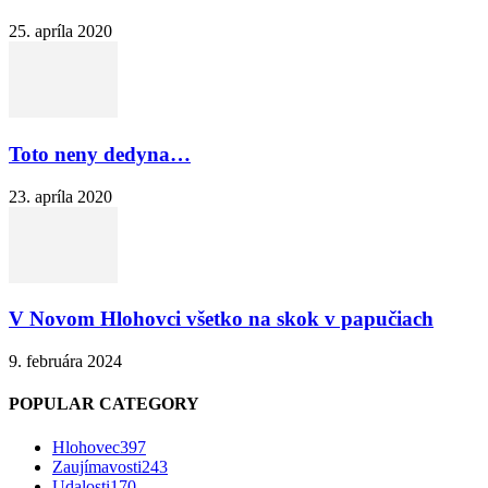
25. apríla 2020
Toto neny dedyna…
23. apríla 2020
V Novom Hlohovci všetko na skok v papučiach
9. februára 2024
POPULAR CATEGORY
Hlohovec
397
Zaujímavosti
243
Udalosti
170