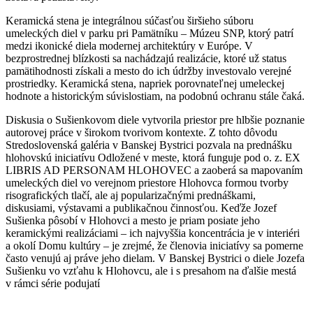
Keramická stena je integrálnou súčasťou širšieho súboru
umeleckých diel v parku pri Pamätníku – Múzeu SNP, ktorý patrí
medzi ikonické diela modernej architektúry v Európe. V
bezprostrednej blízkosti sa nachádzajú realizácie, ktoré už status
pamätihodnosti získali a mesto do ich údržby investovalo verejné
prostriedky. Keramická stena, napriek porovnateľnej umeleckej
hodnote a historickým súvislostiam, na podobnú ochranu stále čaká.
Diskusia o Sušienkovom diele vytvorila priestor pre hlbšie poznanie
autorovej práce v širokom tvorivom kontexte. Z tohto dôvodu
Stredoslovenská galéria v Banskej Bystrici pozvala na prednášku
hlohovskú iniciatívu Odložené v meste, ktorá funguje pod o. z. EX
LIBRIS AD PERSONAM HLOHOVEC a zaoberá sa mapovaním
umeleckých diel vo verejnom priestore Hlohovca formou tvorby
risografických tlačí, ale aj popularizačnými prednáškami,
diskusiami, výstavami a publikačnou činnosťou. Keďže Jozef
Sušienka pôsobí v Hlohovci a mesto je priam posiate jeho
keramickými realizáciami – ich najvyššia koncentrácia je v interiéri
a okolí Domu kultúry – je zrejmé, že členovia iniciatívy sa pomerne
často venujú aj práve jeho dielam. V Banskej Bystrici o diele Jozefa
Sušienku vo vzťahu k Hlohovcu, ale i s presahom na ďalšie mestá
v rámci série podujatí