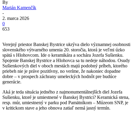
By
Marián Kamenčík
-
2. marca 2026
0
653
Verejný priestor Banskej Bystrice ukrýva dielo významnej osobnosti
slovenského výtvarného umenia 20. storočia, ktorá je veľmi úzko
spätá s Hlohovcom. Ide o keramikára a sochára Jozefa Sušienku.
Spojenie Banskej Bystrice a Hlohovca sa tu nedeje náhodou. Osudy
Sušienkových diel v oboch mestách majú podobný príbeh, ktorého
priebeh nie je práve pozitívny, no veríme, že nakoniec dopadne
dobre – v prospech záchrany umeleckých hodnôt pre budúce
generácie.
Aká je teda situácia jedného z najmonumentálnejších diel Jozefa
Sušienku, ktoré je umiestnené v Banskej Bystrici? Keramická stena,
resp. múr, umiestnený v parku pod Pamätníkom – Múzeom SNP, je
v kritickom stave a jeho obnova zatiaľ nemá jasný termín.