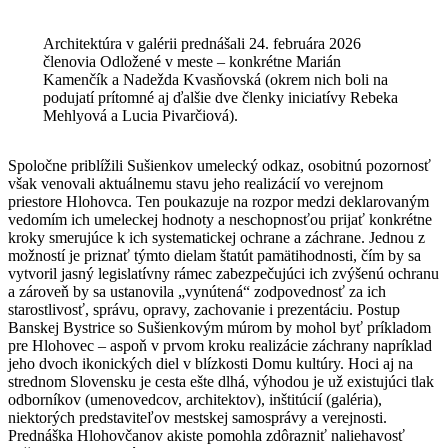
Architektúra v galérii prednášali 24. februára 2026
členovia Odložené v meste – konkrétne Marián
Kamenčík a Nadežda Kvasňovská (okrem nich boli na
podujatí prítomné aj ďalšie dve členky iniciatívy Rebeka
Mehlyová a Lucia Pivarčiová).
Spoločne priblížili Sušienkov umelecký odkaz, osobitnú pozornosť
však venovali aktuálnemu stavu jeho realizácií vo verejnom
priestore Hlohovca. Ten poukazuje na rozpor medzi deklarovaným
vedomím ich umeleckej hodnoty a neschopnosťou prijať konkrétne
kroky smerujúce k ich systematickej ochrane a záchrane. Jednou z
možností je priznať týmto dielam štatút pamätihodnosti, čím by sa
vytvoril jasný legislatívny rámec zabezpečujúci ich zvýšenú ochranu
a zároveň by sa ustanovila „vynútená“ zodpovednosť za ich
starostlivosť, správu, opravy, zachovanie i prezentáciu. Postup
Banskej Bystrice so Sušienkovým múrom by mohol byť príkladom
pre Hlohovec – aspoň v prvom kroku realizácie záchrany napríklad
jeho dvoch ikonických diel v blízkosti Domu kultúry. Hoci aj na
strednom Slovensku je cesta ešte dlhá, výhodou je už existujúci tlak
odborníkov (umenovedcov, architektov), inštitúcií (galéria),
niektorých predstaviteľov mestskej samosprávy a verejnosti.
Prednáška Hlohovčanov akiste pomohla zdôrazniť naliehavosť