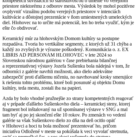
kompetencií súvisiacich so starostlivosťou o umenie vo verejnom
priestore niektorému z odborov mesta. Výsledok by mohol pozitívne
ovplyvniť vizuálnu podobu verejných priestorov v intenciách
kultivácie a dôstojnej prezentácie v ňom umiestnených umeleckých
diel. Hlohovec na to určite má potenciál, len ho treba využiť, kým je
ešte čo obdivovať.
Keramický múr za hlohovským Domom kultúry sa postupne
rozpadáva. Tvoria ho vertikálne segmenty, z ktorých už 31 chýba a
každý zo zvyšných je výrazne poškodený. Komunikácia o. z. EX
LIBRIS AD PERSONAM HLOHOVEC v lete 2024 so
Slovenskou národnou galériou v čase prebiehania bilančnej
a reprezentatívnej výstavy Jozefa Sušienku bola nádejná v tom, že
odborníci z galérie navrhli možnosti, ako dielo adekvátne
zabezpečiť proti ďalšiemu ničeniu, no navrhované kroky smerujúce
k riešeniu tohto problému, ktoré boli posunuté aj objektu Domu
kultúry, teda mestu, zostali iba na papieri.
Azda by bolo vhodné pružnejšie zo strany kompetentných reagovať
aj v prípade ďalšieho Sušienkovho diela – keramickej steny, ktorej
fragment bol inštalovaný na už spomínanej výstave v SNG a mal
tam byť aj po jej skončení ešte 10 rokov. Po zmenách vo vedení
galérie sa však Sušienkovo dielo zo dňa na deň ocitlo opäť
v Hlohovci a hoci tu bola možnosť prezentovať ho, pričom
iniciatíva Odložené v meste sa pokúšala k veci vyvolať stretnutia,
opäť sa premeškal čas, a vec akosi vyšumela do stratena