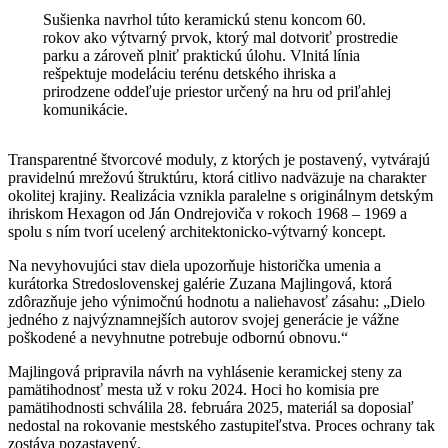
Sušienka navrhol túto keramickú stenu koncom 60.
rokov ako výtvarný prvok, ktorý mal dotvoriť prostredie
parku a zároveň plniť praktickú úlohu. Vlnitá línia
rešpektuje modeláciu terénu detského ihriska a
prirodzene oddeľuje priestor určený na hru od priľahlej
komunikácie.
Transparentné štvorcové moduly, z ktorých je postavený, vytvárajú
pravidelnú mrežovú štruktúru, ktorá citlivo nadväzuje na charakter
okolitej krajiny. Realizácia vznikla paralelne s originálnym detským
ihriskom Hexagon od Ján Ondrejoviča v rokoch 1968 – 1969 a
spolu s ním tvorí ucelený architektonicko-výtvarný koncept.
Na nevyhovujúci stav diela upozorňuje historička umenia a
kurátorka Stredoslovenskej galérie Zuzana Majlingová, ktorá
zdôrazňuje jeho výnimočnú hodnotu a naliehavosť zásahu: „Dielo
jedného z najvýznamnejších autorov svojej generácie je vážne
poškodené a nevyhnutne potrebuje odbornú obnovu.“
Majlingová pripravila návrh na vyhlásenie keramickej steny za
pamätihodnosť mesta už v roku 2024. Hoci ho komisia pre
pamätihodnosti schválila 28. februára 2025, materiál sa doposiaľ
nedostal na rokovanie mestského zastupiteľstva. Proces ochrany tak
zostáva pozastavený.