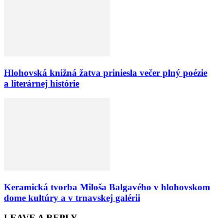
Hlohovská knižná žatva priniesla večer plný poézie
a literárnej histórie
Keramická tvorba Miloša Balgavého v hlohovskom
dome kultúry a v trnavskej galérii
LEAVE A REPLY