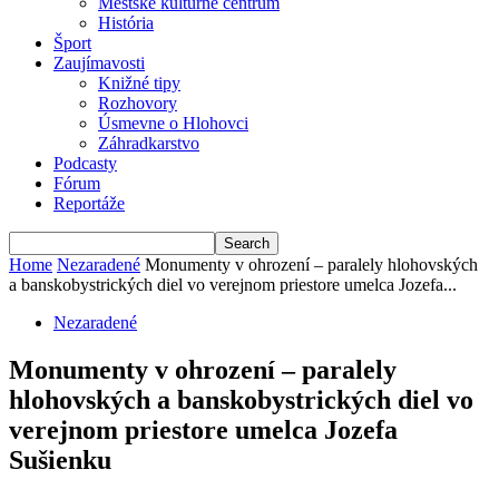
Mestské kultúrne centrum
História
Šport
Zaujímavosti
Knižné tipy
Rozhovory
Úsmevne o Hlohovci
Záhradkarstvo
Podcasty
Fórum
Reportáže
Home
Nezaradené
Monumenty v ohrození – paralely hlohovských
a banskobystrických diel vo verejnom priestore umelca Jozefa...
Nezaradené
Monumenty v ohrození – paralely
hlohovských a banskobystrických diel vo
verejnom priestore umelca Jozefa
Sušienku