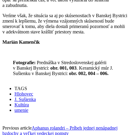
a zabudnutia.
Veríme však, že situácia sa aj po skúsenostiach v Banskej Bystrici
zmení k lepšiemu, že výmena vzájomných skúseností bude
smerovať k tomu, aby diela dostali primeranú pozornosť a mohli
v adekvátnom stave krášliť priestory mesta.
Marián Kamenčík
Fotografie:
Prednáška v Stredoslovenskej galérii
v Banskej Bystrici:
obr. 001, 003
. Keramický múr J.
Sušienku v Banskej Bystrici:
obr. 002, 004 – 006.
TAGS
Hlohovec
J. Sušienka
Kultúra
umenie
Previous article
Aphanus rolandri – Príbeh jednej nenápadnej
bzdochy a veľkej vedeckej pomsty