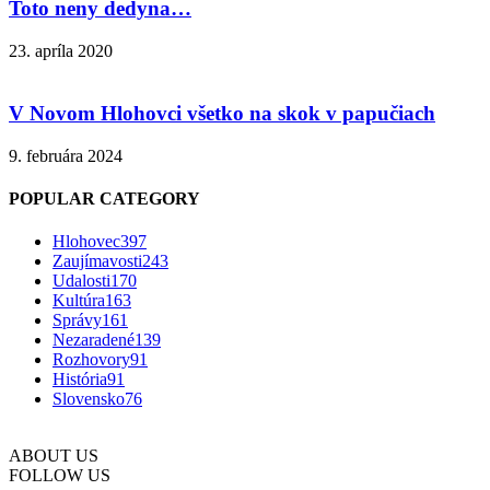
Toto neny dedyna…
23. apríla 2020
V Novom Hlohovci všetko na skok v papučiach
9. februára 2024
POPULAR CATEGORY
Hlohovec
397
Zaujímavosti
243
Udalosti
170
Kultúra
163
Správy
161
Nezaradené
139
Rozhovory
91
História
91
Slovensko
76
ABOUT US
FOLLOW US