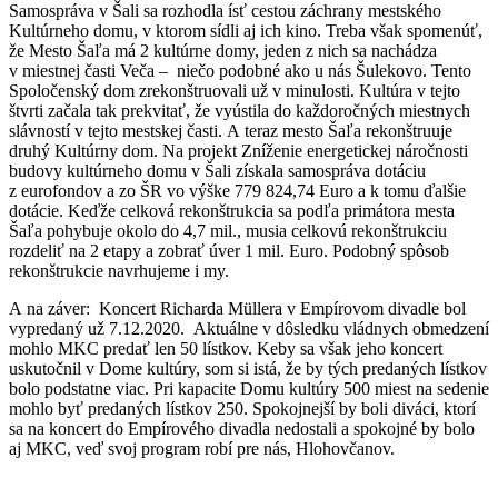
Samospráva v Šali sa rozhodla ísť cestou záchrany mestského
Kultúrneho domu, v ktorom sídli aj ich kino. Treba však spomenúť,
že Mesto Šaľa má 2 kultúrne domy, jeden z nich sa nachádza
v miestnej časti Veča – niečo podobné ako u nás Šulekovo. Tento
Spoločenský dom zrekonštruovali už v minulosti. Kultúra v tejto
štvrti začala tak prekvitať, že vyústila do každoročných miestnych
slávností v tejto mestskej časti. A teraz mesto Šaľa rekonštruuje
druhý Kultúrny dom. Na projekt Zníženie energetickej náročnosti
budovy kultúrneho domu v Šali získala samospráva dotáciu
z eurofondov a zo ŠR vo výške 779 824,74 Euro a k tomu ďalšie
dotácie. Keďže celková rekonštrukcia sa podľa primátora mesta
Šaľa pohybuje okolo do 4,7 mil., musia celkovú rekonštrukciu
rozdeliť na 2 etapy a zobrať úver 1 mil. Euro. Podobný spôsob
rekonštrukcie navrhujeme i my.
A na záver: Koncert Richarda Müllera v Empírovom divadle bol
vypredaný už 7.12.2020. Aktuálne v dôsledku vládnych obmedzení
mohlo MKC predať len 50 lístkov. Keby sa však jeho koncert
uskutočnil v Dome kultúry, som si istá, že by tých predaných lístkov
bolo podstatne viac. Pri kapacite Domu kultúry 500 miest na sedenie
mohlo byť predaných lístkov 250. Spokojnejší by boli diváci, ktorí
sa na koncert do Empírového divadla nedostali a spokojné by bolo
aj MKC, veď svoj program robí pre nás, Hlohovčanov.