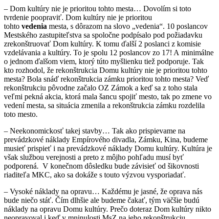
– Dom kultúry nie je prioritou tohto mesta… Dovolím si toto
tvrdenie poopraviť. Dom kultúry nie je prioritou
tohto
vedenia
mesta, s dôrazom na slovo „vedenia“. 10 poslancov
Mestského zastupiteľstva sa spoločne podpísalo pod požiadavku
zrekonštruovať Dom kultúry. K tomu ďalší 2 poslanci z komisie
vzdelávania a kultúry. To je spolu 12 poslancov zo 17! A minimálne
o jednom ďalšom viem, ktorý túto myšlienku tiež podporuje. Tak
kto rozhodol, že rekonštrukcia Domu kultúry nie je prioritou tohto
mesta? Bola snáď rekonštrukcia zámku prioritou tohto mesta? Veď
rekonštrukciu pôvodne začalo OZ Zámok a keď sa z toho stala
veľmi pekná akcia, ktorá mala šancu spojiť mesto, tak po zmene vo
vedení mesta, sa situácia zmenila a rekonštrukcia zámku rozdelila
toto mesto.
– Neekonomickosť takej stavby… Tak ako prispievame na
prevádzkové náklady Empírového divadla, Zámku, Kina, budeme
musieť prispieť i na prevádzkové náklady Domu kultúry. Kultúra je
však službou verejnosti a preto z môjho pohľadu musí byť
podporená. V konečnom dôsledku bude závisieť od šikovnosti
riaditeľa MKC, ako sa dokáže s touto výzvou vysporiadať.
– Vysoké náklady na opravu… Každému je jasné, že oprava nás
bude niečo stáť. Čím dlhšie ale budeme čakať, tým väčšie budú
náklady na opravu Domu kultúry. Prečo doteraz Dom kultúry nikto
neopravoval i keď v mninulosti MsZ na jeho rekonštrukciu