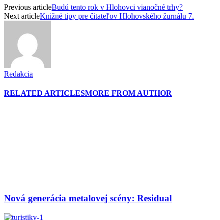
Previous article
Budú tento rok v Hlohovci vianočné trhy?
Next article
Knižné tipy pre čitateľov Hlohovského žurnálu 7.
Redakcia
RELATED ARTICLES
MORE FROM AUTHOR
Nová generácia metalovej scény: Residual