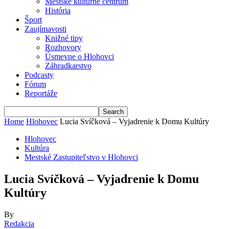
Mestské kultúrne centrum
História
Šport
Zaujímavosti
Knižné tipy
Rozhovory
Úsmevne o Hlohovci
Záhradkarstvo
Podcasty
Fórum
Reportáže
Home
Hlohovec
Lucia Svíčková – Vyjadrenie k Domu Kultúry
Hlohovec
Kultúra
Mestské Zastupiteľstvo v Hlohovci
Lucia Svíčková – Vyjadrenie k Domu
Kultúry
By
Redakcia