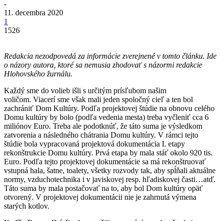
-
11. decembra 2020
1
1526
Redakcia nezodpovedá za informácie zverejnené v tomto článku. Ide
o názory autora, ktoré sa nemusia zhodovať s názormi redakcie
Hlohovského žurnálu.
Každý sme do volieb išli s určitým prísľubom našim
voličom. Viacerí sme však mali jeden spoločný cieľ a ten bol
zachrániť Dom Kultúry. Podľa projektovej štúdie na obnovu celého
Domu kultúry by bolo (podľa vedenia mesta) treba vyčleniť cca 6
miliónov Euro. Treba ale podotknúť, že táto suma je výsledkom
zatvorenia a následného chátrania Domu kultúry. V rámci tejto
štúdie bola vypracovaná projektová dokumentácia I. etapy
rekonštrukcie Domu kultúry. Prvá etapa by mala stáť okolo 920 tis.
Euro. Podľa tejto projektovej dokumentácie sa má rekonštruovať
vstupná hala, šatne, toalety, všetky rozvody tak, aby spĺňali aktuálne
normy, vzduchotechnika i v javiskovej resp. hľadiskovej časti…atď.
Táto suma by mala postačovať na to, aby bol Dom kultúry opäť
otvorený. V projektovej dokumentácii nie je zahrnutá výmena
starých kotlov.