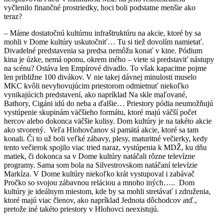
vyčlenilo finančné prostriedky, hoci boli podstatne menšie ako
teraz?
– Máme dostatočnú kultúrnu infraštruktúru na akcie, ktoré by sa
mohli v Dome kultúry uskutočniť… Tu si tiež dovolím namietať.
Divadelné predstavenia sa predsa nemôžu konať v kine. Pódium
kina je úzke, nemá oponu, okrem iného – viete si predstaviť nástupy
na scénu? Ostáva len Empírové divadlo. To však kapacitne pojme
len približne 100 divákov. V nie takej dávnej minulosti muselo
MKC kvôli nevyhovujúcim priestorom odmietnuť niekoľko
vynikajúcich predstavení, ako napríklad Na skle maľované,
Bathory, Cigáni idú do neba a ďalšie… Priestory pódia neumožňujú
vystúpenie skupinám väčšieho formátu, ktoré majú väčší počet
hercov alebo dokonca väčšie kulisy. Dom kultúry je na takéto akcie
ako stvorený. Veľa Hlohovčanov si pamätá akcie, ktoré sa tam
konali. Či to už boli veľké zábavy, plesy, maturitné večierky, kedy
tento večierok spojilo viac tried naraz, vystúpenia k MDŽ, ku dňu
matiek, či dokonca sa v Dome kultúry natáčali rôzne televízne
programy. Sama som bola na Silvestrovskom natáčaní televízie
Markíza. V Dome kultúry niekoľko krát vystupoval i zabávač
Pročko so svojou zábavnou reláciou a mnoho iných….. Dom
kultúry je ideálnym miestom, kde by sa mohli stretávať i združenia,
ktoré majú viac členov, ako napríklad Jednota dôchodcov atď.,
pretože iné takéto priestory v Hlohovci neexistujú.