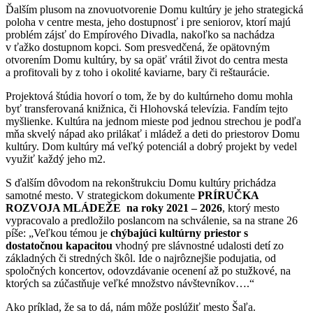
Ďalším plusom na znovuotvorenie Domu kultúry je jeho strategická
poloha v centre mesta, jeho dostupnosť i pre seniorov, ktorí majú
problém zájsť do Empírového Divadla, nakoľko sa nachádza
v ťažko dostupnom kopci. Som presvedčená, že opätovným
otvorením Domu kultúry, by sa opäť vrátil život do centra mesta
a profitovali by z toho i okolité kaviarne, bary či reštaurácie.
Projektová štúdia hovorí o tom, že by do kultúrneho domu mohla
byť transferovaná knižnica, či Hlohovská televízia. Fandím tejto
myšlienke. Kultúra na jednom mieste pod jednou strechou je podľa
mňa skvelý nápad ako prilákať i mládež a deti do priestorov Domu
kultúry. Dom kultúry má veľký potenciál a dobrý projekt by vedel
využiť každý jeho m2.
S ďalším dôvodom na rekonštrukciu Domu kultúry prichádza
samotné mesto. V strategickom dokumente
PRÍRUČKA
ROZVOJA MLÁDEŽE na roky 2021 – 2026
, ktorý mesto
vypracovalo a predložilo poslancom na schválenie, sa na strane 26
píše: „Veľkou témou je
chýbajúci kultúrny priestor s
dostatočnou kapacitou
vhodný pre slávnostné udalosti detí zo
základných či stredných škôl. Ide o najrôznejšie podujatia, od
spoločných koncertov, odovzdávanie ocenení až po stužkové, na
ktorých sa zúčastňuje veľké množstvo návštevníkov….“
Ako príklad, že sa to dá, nám môže poslúžiť mesto Šaľa.