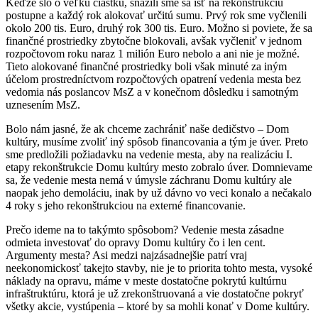
Keďže šlo o veľkú čiastku, snažili sme sa ísť na rekonštrukciu
postupne a každý rok alokovať určitú sumu. Prvý rok sme vyčlenili
okolo 200 tis. Euro, druhý rok 300 tis. Euro. Možno si poviete, že sa
finančné prostriedky zbytočne blokovali, avšak vyčleniť v jednom
rozpočtovom roku naraz 1 milión Euro nebolo a ani nie je možné.
Tieto alokované finančné prostriedky boli však minuté za iným
účelom prostredníctvom rozpočtových opatrení vedenia mesta bez
vedomia nás poslancov MsZ a v konečnom dôsledku i samotným
uznesením MsZ.
Bolo nám jasné, že ak chceme zachrániť naše dedičstvo – Dom
kultúry, musíme zvoliť iný spôsob financovania a tým je úver. Preto
sme predložili požiadavku na vedenie mesta, aby na realizáciu I.
etapy rekonštrukcie Domu kultúry mesto zobralo úver. Domnievame
sa, že vedenie mesta nemá v úmysle záchranu Domu kultúry ale
naopak jeho demoláciu, inak by už dávno vo veci konalo a nečakalo
4 roky s jeho rekonštrukciou na externé financovanie.
Prečo ideme na to takýmto spôsobom? Vedenie mesta zásadne
odmieta investovať do opravy Domu kultúry čo i len cent.
Argumenty mesta? Asi medzi najzásadnejšie patrí vraj
neekonomickosť takejto stavby, nie je to priorita tohto mesta, vysoké
náklady na opravu, máme v meste dostatočne pokrytú kultúrnu
infraštruktúru, ktorá je už zrekonštruovaná a vie dostatočne pokryť
všetky akcie, vystúpenia – ktoré by sa mohli konať v Dome kultúry.