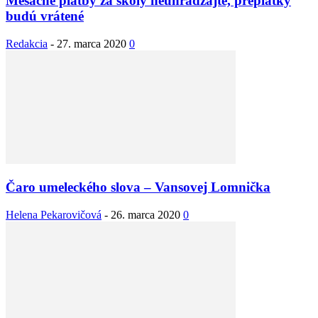
Mesačné platby za školy neuhrádzajte, preplatky
budú vrátené
Redakcia
-
27. marca 2020
0
Čaro umeleckého slova – Vansovej Lomnička
Helena Pekarovičová
-
26. marca 2020
0