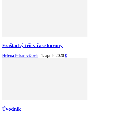
Fraštacký tŕň v čase korony
Helena Pekarovičová
-
1. apríla 2020
0
Úvodník