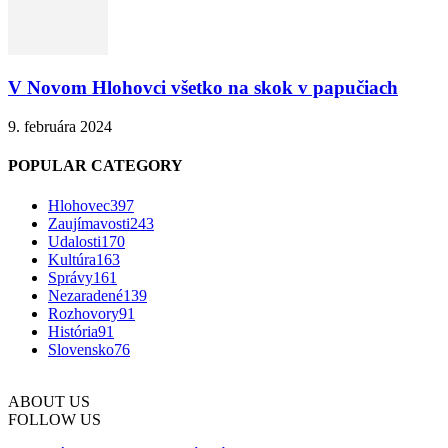
V Novom Hlohovci všetko na skok v papučiach
9. februára 2024
POPULAR CATEGORY
Hlohovec
397
Zaujímavosti
243
Udalosti
170
Kultúra
163
Správy
161
Nezaradené
139
Rozhovory
91
História
91
Slovensko
76
ABOUT US
FOLLOW US