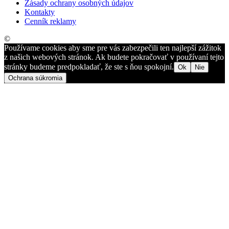
Zásady ochrany osobných údajov
Kontakty
Cenník reklamy
©
Používame cookies aby sme pre vás zabezpečili ten najlepší zážitok
z našich webových stránok. Ak budete pokračovať v používaní tejto
stránky budeme predpokladať, že ste s ňou spokojní.
Ok
Nie
Ochrana súkromia