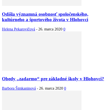
Odišla významná osobnosť spoločenského,
kultúrneho a športového života v Hlohovci
Helena Pekarovičová
-
26. marca 2020
0
Obedy „zadarmo“ pre základné školy v Hlohovci?
Barbora Šimkaninová
-
26. marca 2020
0