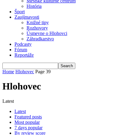
Mestské kultúrne centrum
História
Šport
Zaujímavosti
Knižné tipy
Rozhovory
Úsmevne o Hlohovci
Záhradkarstvo
Podcasty
Fórum
Reportáže
Home
Hlohovec
Page 39
Hlohovec
Latest
Latest
Featured posts
Most popular
7 days popular
By review score