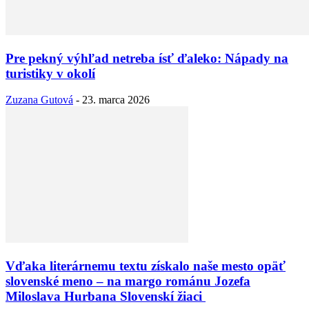
Pre pekný výhľad netreba ísť ďaleko: Nápady na
turistiky v okolí
Zuzana Gutová
-
23. marca 2026
Vďaka literárnemu textu získalo naše mesto opäť
slovenské meno – na margo románu Jozefa
Miloslava Hurbana Slovenskí žiaci