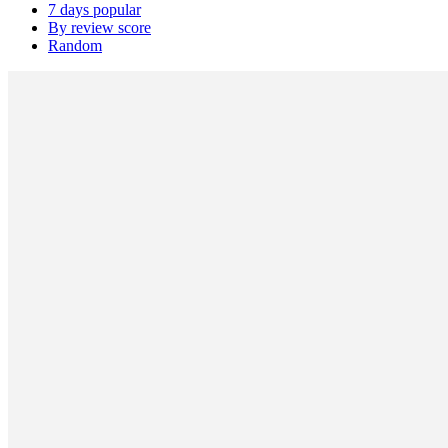
7 days popular
By review score
Random