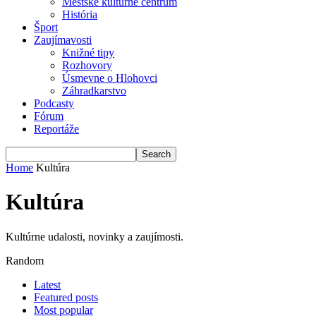
Mestské kultúrne centrum
História
Šport
Zaujímavosti
Knižné tipy
Rozhovory
Úsmevne o Hlohovci
Záhradkarstvo
Podcasty
Fórum
Reportáže
Home
Kultúra
Kultúra
Kultúrne udalosti, novinky a zaujímosti.
Random
Latest
Featured posts
Most popular