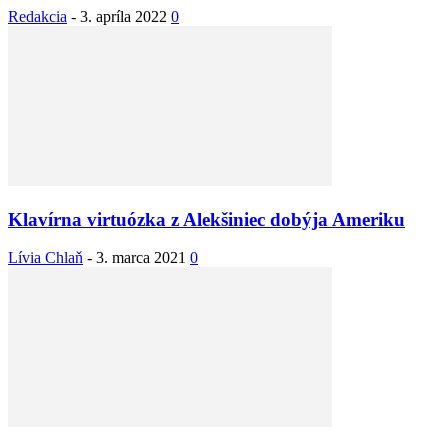
Redakcia
-
3. apríla 2022
0
Klavírna virtuózka z Alekšiniec dobýja Ameriku
Lívia Chlaň
-
3. marca 2021
0