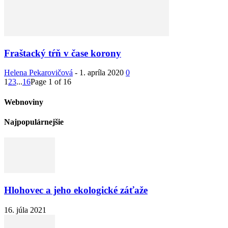
Fraštacký tŕň v čase korony
Helena Pekarovičová
-
1. apríla 2020
0
1
2
3
...
16
Page 1 of 16
Webnoviny
Najpopulárnejšie
Hlohovec a jeho ekologické záťaže
16. júla 2021