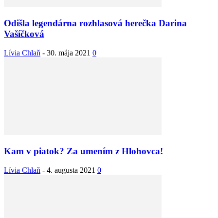
Odišla legendárna rozhlasová herečka Darina
Vašíčková
Lívia Chlaň
-
30. mája 2021
0
Kam v piatok? Za umením z Hlohovca!
Lívia Chlaň
-
4. augusta 2021
0