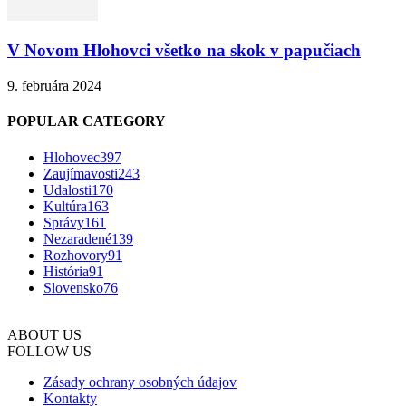
V Novom Hlohovci všetko na skok v papučiach
9. februára 2024
POPULAR CATEGORY
Hlohovec
397
Zaujímavosti
243
Udalosti
170
Kultúra
163
Správy
161
Nezaradené
139
Rozhovory
91
História
91
Slovensko
76
ABOUT US
FOLLOW US
Zásady ochrany osobných údajov
Kontakty