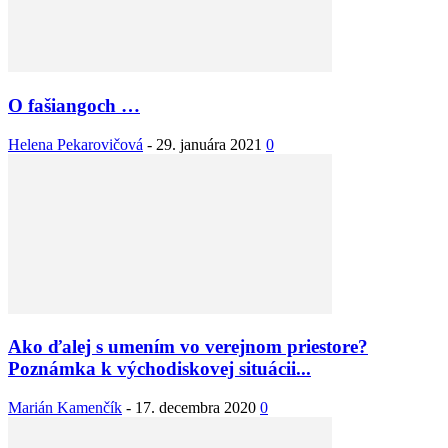
O fašiangoch …
Helena Pekarovičová
-
29. januára 2021
0
Ako ďalej s umením vo verejnom priestore?
Poznámka k východiskovej situácii...
Marián Kamenčík
-
17. decembra 2020
0